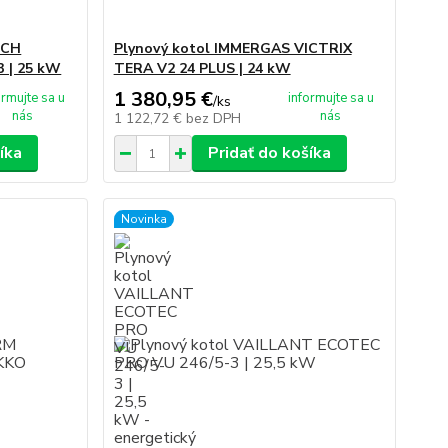
SCH
Plynový kotol IMMERGAS VICTRIX
 | 25 kW
TERA V2 24 PLUS | 24 kW
1 380,95 €
ormujte sa u
informujte sa u
/
ks
nás
nás
1 122,72 €
bez DPH
íka
Pridať do košíka
Novinka