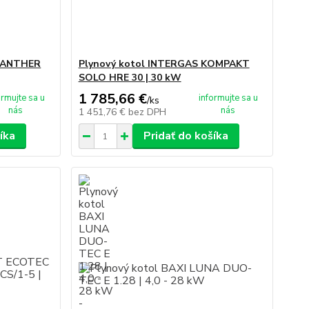
 PANTHER
Plynový kotol INTERGAS KOMPAKT
SOLO HRE 30 | 30 kW
1 785,66 €
ormujte sa u
informujte sa u
/
ks
nás
nás
1 451,76 €
bez DPH
íka
Pridať do košíka