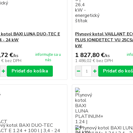
 kotol BAXI LUNA DUO-TEC E
Plynový kotol VAILLANT E
,4 - 24 kW
PLUS IONIDETECT VU 25CS/1
kW
,72 €
1 827,80 €
informujte sa u
inf
/
ks
/
ks
nás
9 €
bez DPH
1 486,02 €
bez DPH
Pridať do košíka
Pridať do koš