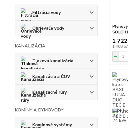
Filtrácia vody
Plynov
Ohrievače vody
SOLO HR
1 722
KANALIZÁCIA
1 400,5
Tlaková kanalizácia
Kanalizácia a ČOV
Kanalizačné rúry
KOMÍNY A DYMOVODY
Komínové systémy