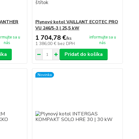
 PANTHER
Plynový kotol VAILLANT ECOTEC PRO
VU 246/5-3 | 25,5 kW
1 704,78 €
ormujte sa u
informujte sa u
/
ks
nás
nás
1 386,00 €
bez DPH
íka
Pridať do košíka
Novinka