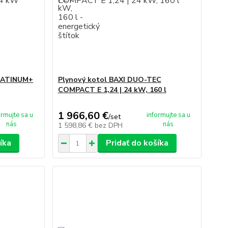
PLATINUM+
Plynový kotol BAXI DUO-TEC
COMPACT E 1,24 | 24 kW, 160 l
1 966,60 €
ormujte sa u
informujte sa u
/
set
nás
nás
1 598,86 €
bez DPH
íka
Pridať do košíka