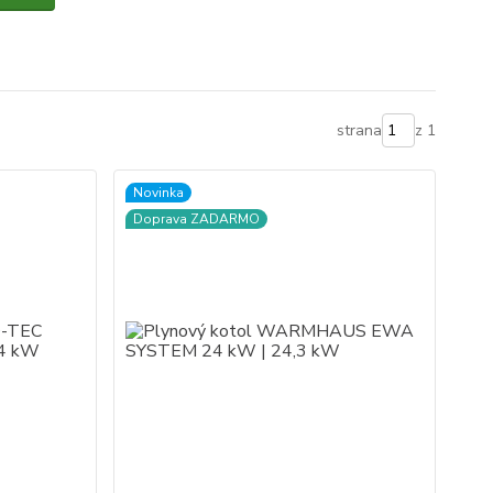
strana
z 1
Novinka
Doprava ZADARMO