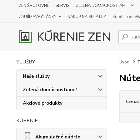
ZEN ŠROTOVNÉ
SERVIS
ZELENÁ DOMÁCNOSTIAM II
ZAUJÍMAVÉ ČLÁNKY
NÁKUP NA SPLÁTKY
Kotol na pelet
SLUŽBY
Úvod
P
Núte
Naše služby
Zelená domácnostiam !
Cena:
Akciové produkty
KÚRENIE
Akumulačné nádrže