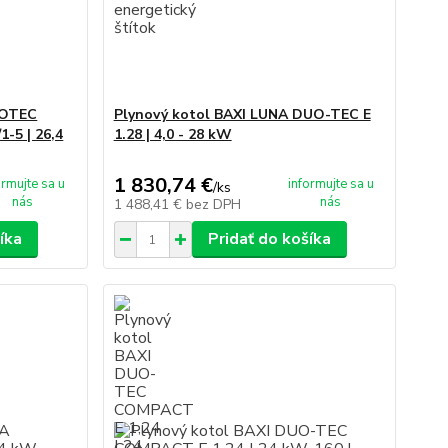
COTEC
Plynový kotol BAXI LUNA DUO-TEC E
-5 | 26,4
1.28 | 4,0 - 28 kW
1 830,74 €
ormujte sa u
informujte sa u
/
ks
nás
nás
1 488,41 €
bez DPH
íka
Pridať do košíka