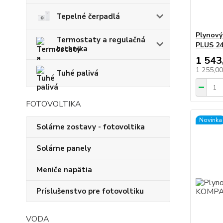
Tepelné čerpadlá
Plynov
Termostaty a regulačná
PLUS 24
technika
1 543
1 255,0
Tuhé palivá
FOTOVOLTIKA
Novinka
Solárne zostavy - fotovoltika
Solárne panely
Meniče napätia
Príslušenstvo pre fotovoltiku
VODA