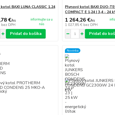
 kotol BAXI LUNA CLASSIC 1.24
Plynový kotol BAXI DUO-T
COMPACT E 1,24 | 3,4 - 24 
,78 €
1 264,26 €
informujte sa u
inf
/
ks
/
ks
nás
€
bez DPH
1 027,85 €
bez DPH
Pridať do košíka
Pridať do koš
Novinka