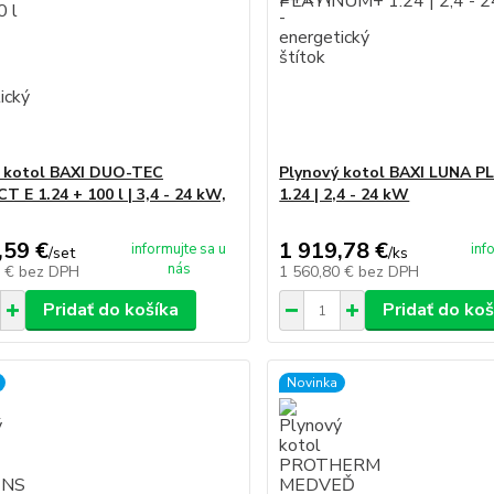
 kotol BAXI DUO-TEC
Plynový kotol BAXI LUNA 
 E 1.24 + 100 l | 3,4 - 24 kW,
1.24 | 2,4 - 24 kW
,59 €
1 919,78 €
informujte sa u
inf
/
set
/
ks
nás
1 €
bez DPH
1 560,80 €
bez DPH
Pridať do košíka
Pridať do koš
Novinka