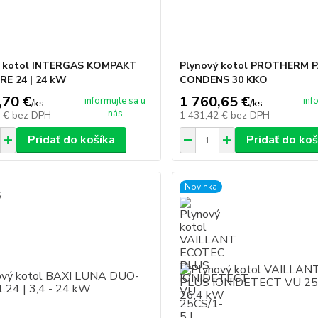
ý kotol INTERGAS KOMPAKT
Plynový kotol PROTHERM
E 24 | 24 kW
CONDENS 30 KKO
,70 €
1 760,65 €
informujte sa u
inf
/
ks
/
ks
nás
7 €
bez DPH
1 431,42 €
bez DPH
Pridať do košíka
Pridať do koš
Novinka