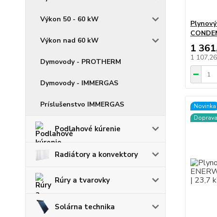
Výkon 50 - 60 kW
Plynov
CONDEN
Výkon nad 60 kW
1 361
1 107,2
Dymovody - PROTHERM
Dymovody - IMMERGAS
Príslušenstvo IMMERGAS
Novinka
Doprav
Podlahové kúrenie
Radiátory a konvektory
Rúry a tvarovky
Solárna technika