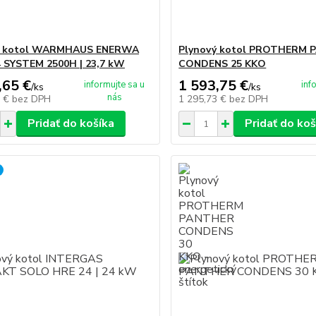
ý kotol WARMHAUS ENERWA
Plynový kotol PROTHERM
 SYSTEM 2500H | 23,7 kW
CONDENS 25 KKO
,65 €
1 593,75 €
informujte sa u
inf
/
ks
/
ks
nás
0 €
bez DPH
1 295,73 €
bez DPH
Pridať do košíka
Pridať do koš