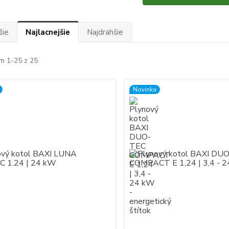
šie
Najlacnejšie
Najdrahšie
m 1-25 z 25
Novinka