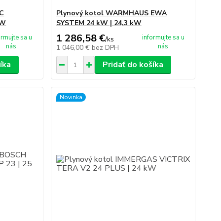
EC
Plynový kotol WARMHAUS EWA
kW
SYSTEM 24 kW | 24,3 kW
1 286,58 €
ormujte sa u
informujte sa u
/
ks
nás
nás
1 046,00 €
bez DPH
íka
Pridať do košíka
Novinka