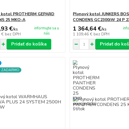
ý kotol PROTHERM GEPARD
Plynový kotol JUNKERS BO
S 25 MKO-A
CONDENS GC2300iW 24 P 23
,93 €
1 364,64 €
informujte sa u
inf
/
ks
/
ks
nás
6 €
bez DPH
1 109,46 €
bez DPH
Pridať do košíka
Pridať do koš
a ZADARMO