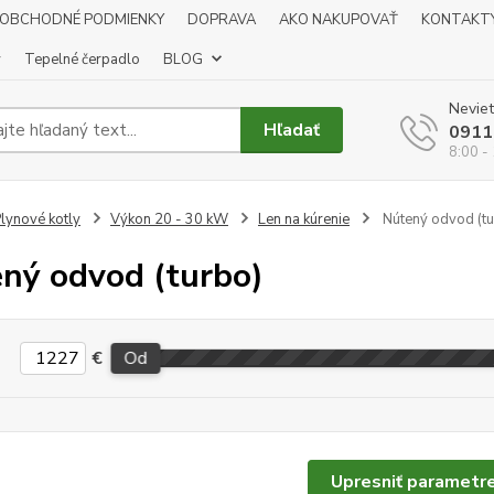
OBCHODNÉ PODMIENKY
DOPRAVA
AKO NAKUPOVAŤ
KONTAKT
y
Tepelné čerpadlo
BLOG
Neviet
Hľadať
0911
8:00 -
lynové kotly
Výkon 20 - 30 kW
Len na kúrenie
Nútený odvod (tu
ný odvod (turbo)
€
Od
Upresniť parametr