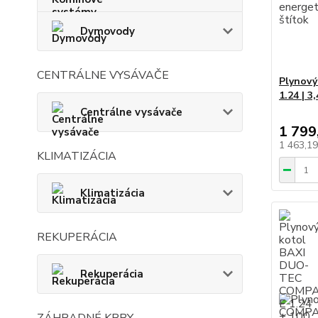
Dymovody
CENTRÁLNE VYSÁVAČE
Plynový
1.24 | 3
Centrálne vysávače
1 799
1 463,1
KLIMATIZÁCIA
Klimatizácia
REKUPERÁCIA
Rekuperácia
ZÁHRADNÉ KRBY