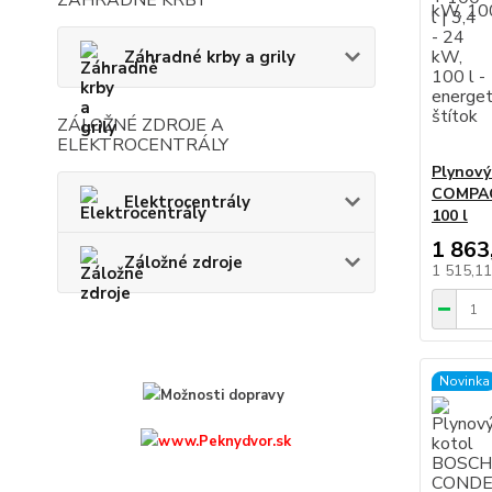
Záhradné krby a grily
ZÁLOŽNÉ ZDROJE A
ELEKTROCENTRÁLY
Plynový
COMPACT
Elektrocentrály
100 l
1 863
Záložné zdroje
1 515,1
Novinka