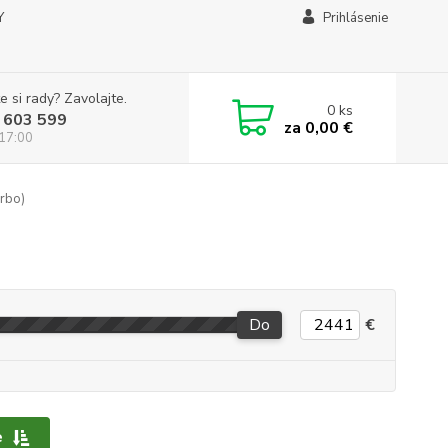
Y
Prihlásenie
e si rady? Zavolajte.
0
ks
 603 599
za
0,00 €
 17:00
rbo)
Do
€
e