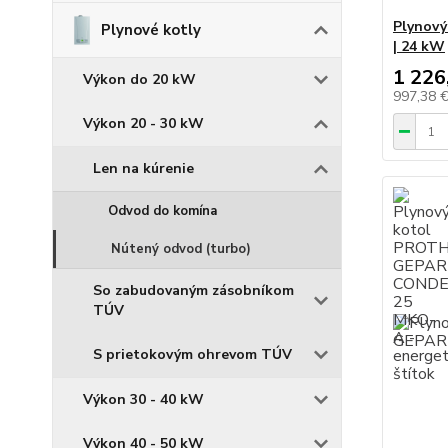
Plynový
Plynové kotly
| 24 kW
1 226
Výkon do 20 kW
997,38 
Výkon 20 - 30 kW
Len na kúrenie
Odvod do komína
Nútený odvod (turbo)
So zabudovaným zásobníkom
TÚV
S prietokovým ohrevom TÚV
Výkon 30 - 40 kW
Výkon 40 - 50 kW