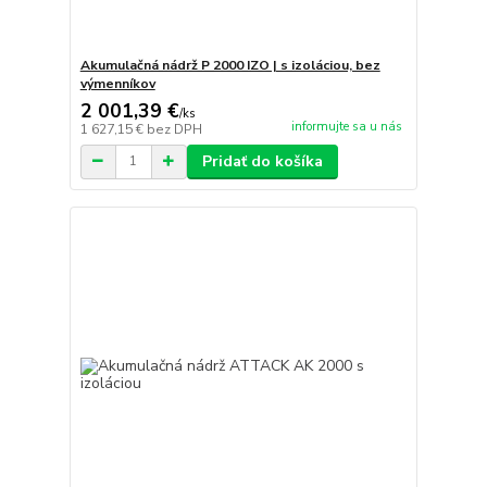
Akumulačná nádrž P 2000 IZO | s izoláciou, bez
výmenníkov
2 001,39 €
/
ks
informujte sa u nás
1 627,15 €
bez DPH
Pridať do košíka