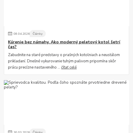
08
.
04
.
2026
Články
Kúrenie bez námahy. Ako moderný peletový kotol šetrí
čas?
Zabudnite na staré predstavy o prašných kotolniach a neustálom
prikladaní. Dnešné vykurovanie tuhým palivom pripomína skôr
prácu precízne nastaveného ...
čítať celé
30
.
03
.
2026
Články