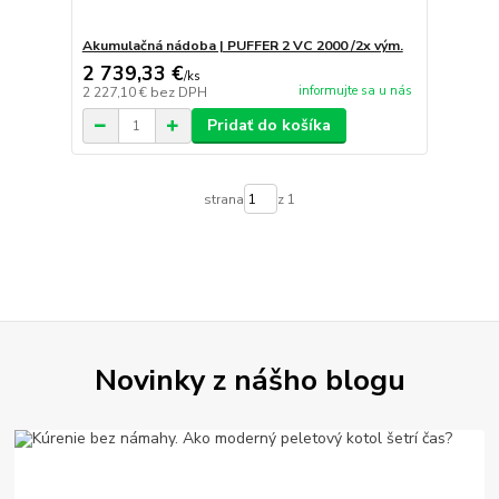
Akumulačná nádoba | PUFFER 2 VC 2000 /2x vým.
2 739,33 €
/
ks
informujte sa u nás
2 227,10 €
bez DPH
Pridať do košíka
strana
z 1
Novinky z nášho blogu