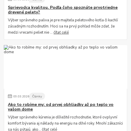
Sprievodca kvalitou. Podľa čoho spoznáte prvotriedne
drevené pelety?
Výber správneho paliva je pre majiteľa peletového kotla či kachlí
zásadným rozhodnutím. Hoci sa na prvý pohľad môže zdať, že
medzi vrecami peliet nie ...
čítať celé
09
.
03
.
2026
Články
Ako to robíme my: od prvej obhliadky až po teplo vo
vašom dome
Výber správneho kúrenia je dôležité rozhodnutie, ktoré ovplyvní
komfort bývania aj náklady na energiu na dlhé roky. Mnohí zákazníci
sa nás pýtajú, ako...
čítať celé