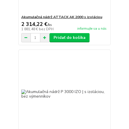
Akumulačná nádrž ATTACK AK 2000 s izoláciou
2 314,22 €
/
ks
informujte sa u nás
1 881,48 €
bez DPH
Pridať do košíka