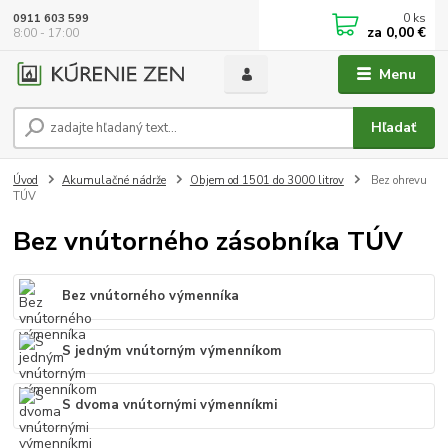
0
ks
0911 603 599
za
0,00 €
8:00 - 17:00
Menu
Hľadať
Úvod
Akumulačné nádrže
Objem od 1501 do 3000 litrov
Bez ohrevu
TÚV
Bez vnútorného zásobníka TÚV
Bez vnútorného výmenníka
S jedným vnútorným výmenníkom
S dvoma vnútornými výmenníkmi