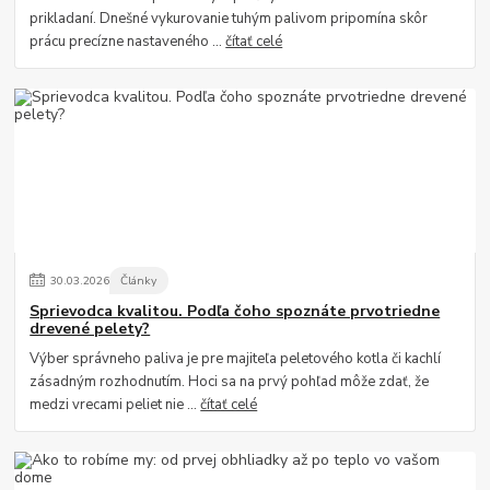
prikladaní. Dnešné vykurovanie tuhým palivom pripomína skôr
prácu precízne nastaveného ...
čítať celé
30
.
03
.
2026
Články
Sprievodca kvalitou. Podľa čoho spoznáte prvotriedne
drevené pelety?
Výber správneho paliva je pre majiteľa peletového kotla či kachlí
zásadným rozhodnutím. Hoci sa na prvý pohľad môže zdať, že
medzi vrecami peliet nie ...
čítať celé