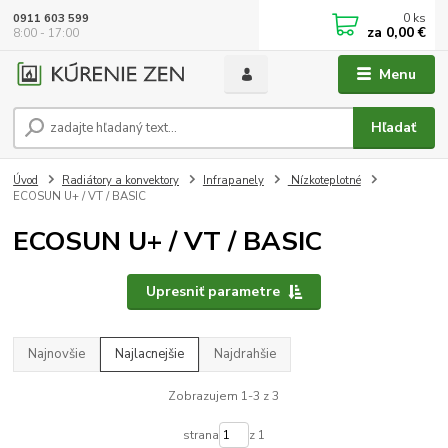
0
ks
0911 603 599
za
0,00 €
8:00 - 17:00
Menu
Hľadať
Úvod
Radiátory a konvektory
Infrapanely
Nízkoteplotné
ECOSUN U+ / VT / BASIC
ECOSUN U+ / VT / BASIC
Upresniť parametre
Najnovšie
Najlacnejšie
Najdrahšie
Zobrazujem 1-3 z 3
strana
z 1