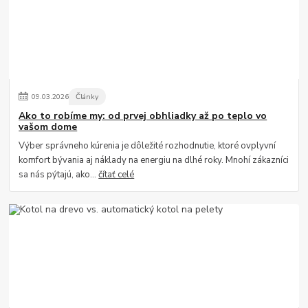
09
.
03
.
2026
Články
Ako to robíme my: od prvej obhliadky až po teplo vo
vašom dome
Výber správneho kúrenia je dôležité rozhodnutie, ktoré ovplyvní
komfort bývania aj náklady na energiu na dlhé roky. Mnohí zákazníci
sa nás pýtajú, ako...
čítať celé