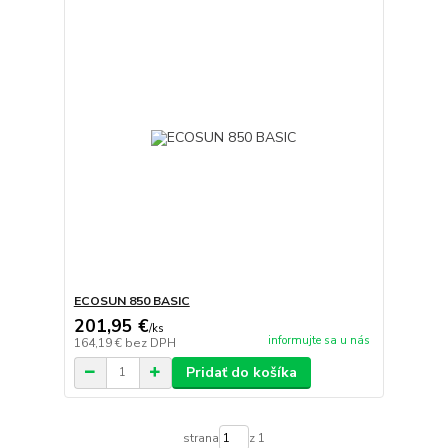
ECOSUN 850 BASIC
201,95 €
/
ks
informujte sa u nás
164,19 €
bez DPH
Pridať do košíka
strana
z 1