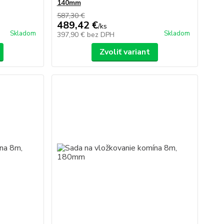
140mm
587,30 €
489,42 €
/
ks
Skladom
Skladom
397,90 €
bez DPH
Zvoliť variant