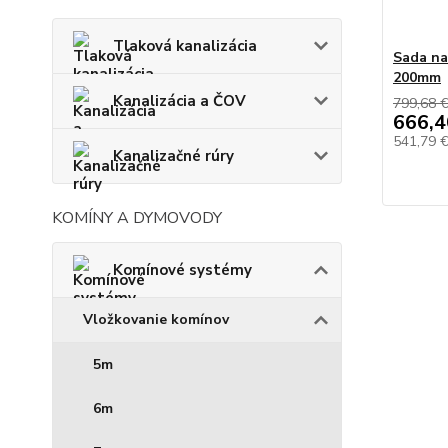
Tlaková kanalizácia
Sada na
200mm
Kanalizácia a ČOV
799,68 
666,4
541,79 
Kanalizačné rúry
KOMÍNY A DYMOVODY
Komínové systémy
Vložkovanie komínov
5m
6m