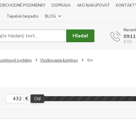
OBCHODNÉ PODMIENKY
DOPRAVA
AKO NAKUPOVAŤ
KONTAKT
y
Tepelné čerpadlo
BLOG
Neviet
Hľadať
0911
8:00 -
omínové systémy
Vložkovanie komínov
8m
€
Od