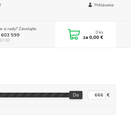
Y
Prihlásenie
e si rady? Zavolajte.
0
ks
 603 599
za
0,00 €
 17:00
Do
€