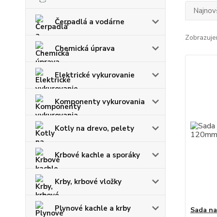
Najnov
Čerpadlá a vodárne
Zobrazuje
Chemická úprava
Elektrické vykurovanie
Komponenty vykurovania
Kotly na drevo, pelety
Krbové kachle a sporáky
Krby, krbové vložky
Plynové kachle a krby
Sada na