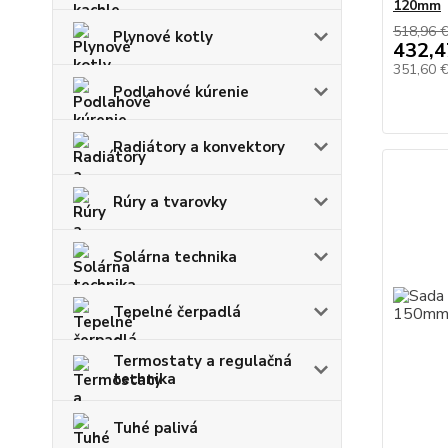
120mm
518,96 
Plynové kotly
432,4
351,60 
Podlahové kúrenie
Radiátory a konvektory
Rúry a tvarovky
Solárna technika
Tepelné čerpadlá
Termostaty a regulačná
technika
Tuhé palivá