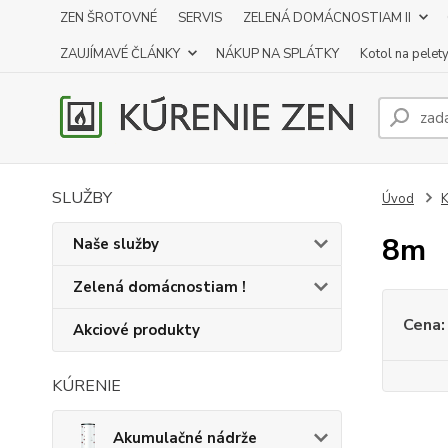
ZEN ŠROTOVNÉ
SERVIS
ZELENÁ DOMÁCNOSTIAM II
ZAUJÍMAVÉ ČLÁNKY
NÁKUP NA SPLÁTKY
Kotol na pelet
SLUŽBY
Úvod
K
8m
Naše služby
Zelená domácnostiam !
Cena:
Akciové produkty
KÚRENIE
Akumulačné nádrže