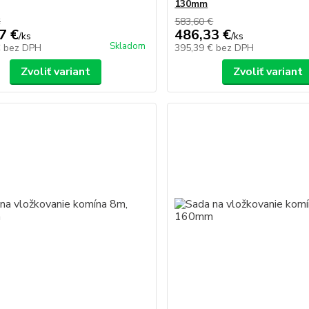
130mm
€
583,60 €
7 €
486,33 €
/
ks
/
ks
Skladom
€
bez DPH
395,39 €
bez DPH
Zvoliť variant
Zvoliť variant