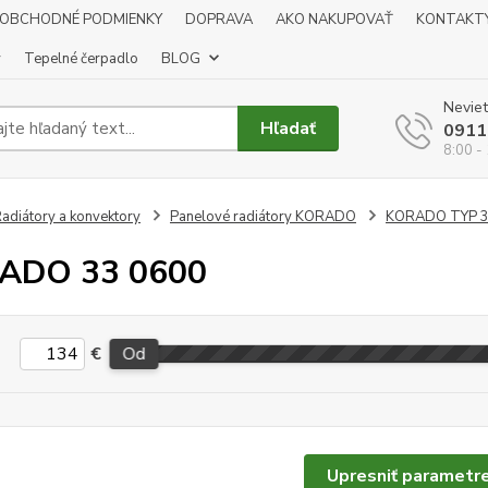
OBCHODNÉ PODMIENKY
DOPRAVA
AKO NAKUPOVAŤ
KONTAKT
y
Tepelné čerpadlo
BLOG
Neviet
Hľadať
0911
8:00 -
adiátory a konvektory
Panelové radiátory KORADO
KORADO TYP 
ADO 33 0600
€
Od
Upresniť parametr