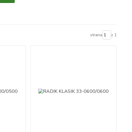
strana
z 1