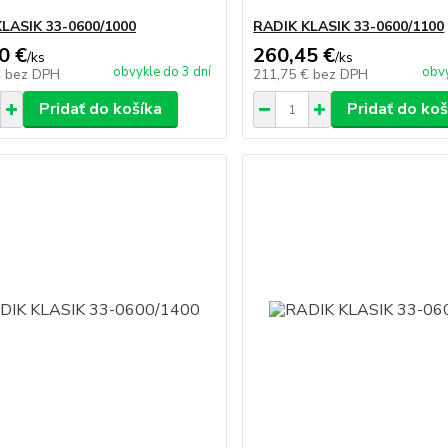
LASIK 33-0600/1000
RADIK KLASIK 33-0600/1100
0 €
260,45 €
/
ks
/
ks
obvykle do 3 dní
obvy
€
bez DPH
211,75 €
bez DPH
Pridať do košíka
Pridať do koš