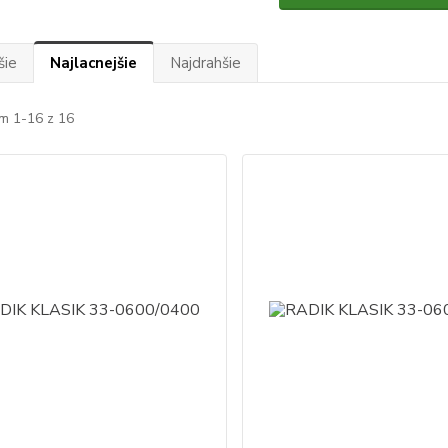
šie
Najlacnejšie
Najdrahšie
m 1-16 z 16