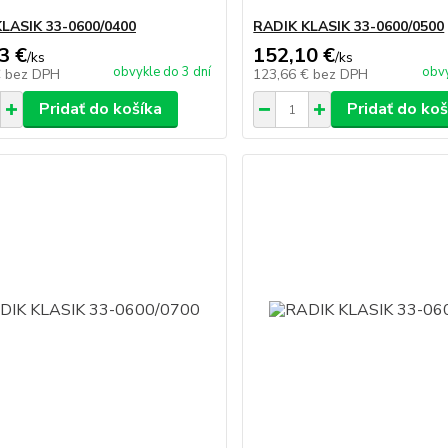
LASIK 33-0600/0400
RADIK KLASIK 33-0600/0500
3 €
152,10 €
/
ks
/
ks
obvykle do 3 dní
obvy
€
bez DPH
123,66 €
bez DPH
Pridať do košíka
Pridať do koš