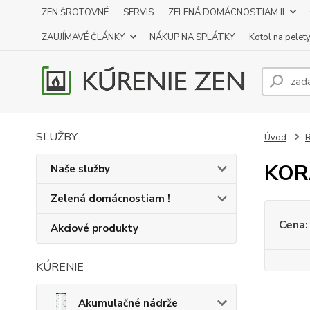
ZEN ŠROTOVNÉ
SERVIS
ZELENÁ DOMÁCNOSTIAM II
ZAUJÍMAVÉ ČLÁNKY
NÁKUP NA SPLÁTKY
Kotol na pelet
SLUŽBY
Úvod
R
KOR
Naše služby
Zelená domácnostiam !
Cena:
Akciové produkty
KÚRENIE
Akumulačné nádrže