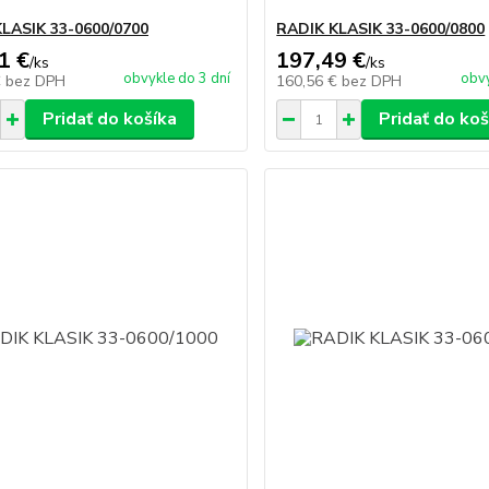
LASIK 33-0600/0700
RADIK KLASIK 33-0600/0800
1 €
197,49 €
/
ks
/
ks
obvykle do 3 dní
obvy
€
bez DPH
160,56 €
bez DPH
Pridať do košíka
Pridať do koš