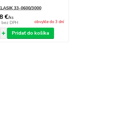
LASIK 33-0600/3000
8 €
/
ks
obvykle do 3 dní
€
bez DPH
Pridať do košíka