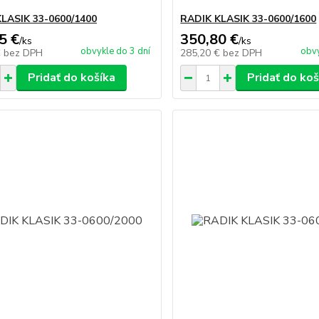
LASIK 33-0600/1400
RADIK KLASIK 33-0600/1600
5 €
350,80 €
/
ks
/
ks
obvykle do 3 dní
obvy
€
bez DPH
285,20 €
bez DPH
Pridať do košíka
Pridať do koš