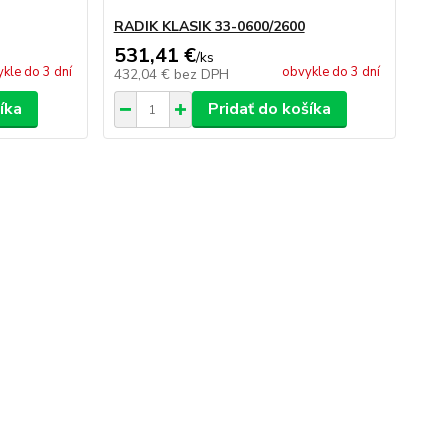
RADIK KLASIK 33-0600/2600
531,41 €
/
ks
kle do 3 dní
obvykle do 3 dní
432,04 €
bez DPH
íka
Pridať do košíka