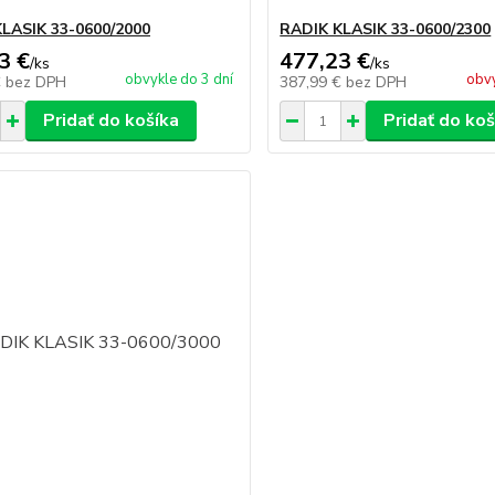
LASIK 33-0600/2000
RADIK KLASIK 33-0600/2300
3 €
477,23 €
/
ks
/
ks
obvykle do 3 dní
obvy
€
bez DPH
387,99 €
bez DPH
Pridať do košíka
Pridať do koš