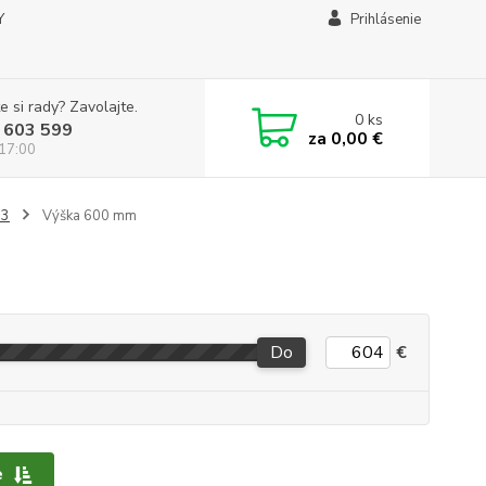
Y
Prihlásenie
e si rady? Zavolajte.
0
ks
 603 599
za
0,00 €
 17:00
33
Výška 600 mm
Do
€
e