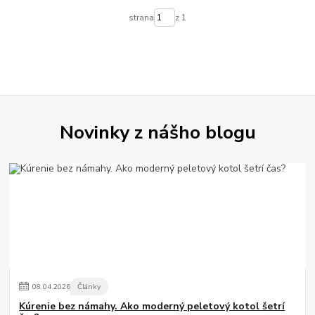
strana
z 1
Novinky z nášho blogu
08
.
04
.
2026
Články
Kúrenie bez námahy. Ako moderný peletový kotol šetrí