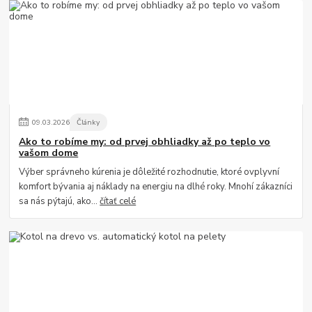
09
.
03
.
2026
Články
Ako to robíme my: od prvej obhliadky až po teplo vo
vašom dome
Výber správneho kúrenia je dôležité rozhodnutie, ktoré ovplyvní
komfort bývania aj náklady na energiu na dlhé roky. Mnohí zákazníci
sa nás pýtajú, ako...
čítať celé