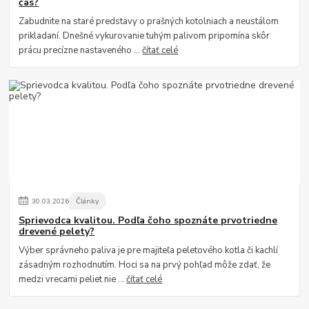
čas?
Zabudnite na staré predstavy o prašných kotolniach a neustálom
prikladaní. Dnešné vykurovanie tuhým palivom pripomína skôr
prácu precízne nastaveného ...
čítať celé
30
.
03
.
2026
Články
Sprievodca kvalitou. Podľa čoho spoznáte prvotriedne
drevené pelety?
Výber správneho paliva je pre majiteľa peletového kotla či kachlí
zásadným rozhodnutím. Hoci sa na prvý pohľad môže zdať, že
medzi vrecami peliet nie ...
čítať celé