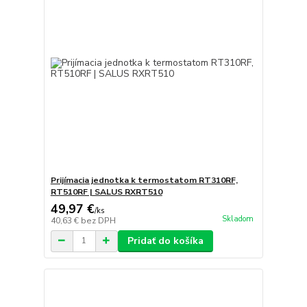
Prijímacia jednotka k termostatom RT310RF,
RT510RF | SALUS RXRT510
49,97 €
/
ks
Skladom
40,63 €
bez DPH
Pridať do košíka