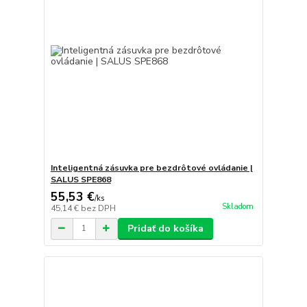
Inteligentná zásuvka pre bezdrôtové ovládanie |
SALUS SPE868
55,53 €
/
ks
Skladom
45,14 €
bez DPH
Pridať do košíka