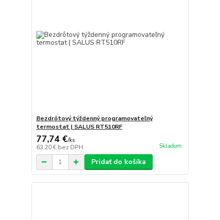
Bezdrôtový týždenný programovateľný
termostat | SALUS RT510RF
77,74 €
/
ks
Skladom
63,20 €
bez DPH
Pridať do košíka