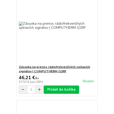
Zásuvka na prenos rádiofrekvenčných spínacích
signálov | COMPUTHERM Q2RF
46,21 €
/
ks
Skladom
37,57 €
bez DPH
Pridať do košíka