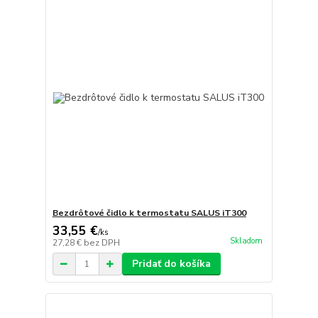
Bezdrôtové čidlo k termostatu SALUS iT300
33,55 €
/
ks
Skladom
27,28 €
bez DPH
Pridať do košíka