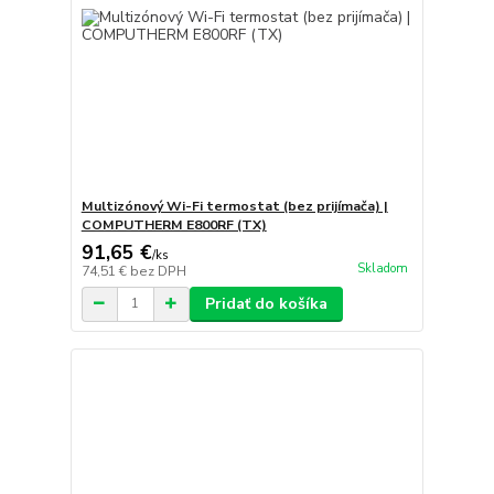
Multizónový Wi-Fi termostat (bez prijímača) |
COMPUTHERM E800RF (TX)
91,65 €
/
ks
Skladom
74,51 €
bez DPH
Pridať do košíka