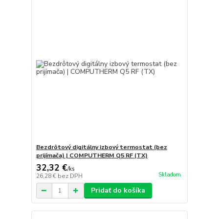
Bezdrôtový digitálny izbový termostat (bez
prijímača) | COMPUTHERM Q5 RF (TX)
32,32 €
/
ks
Skladom
26,28 €
bez DPH
Pridať do košíka