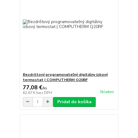
Bezdrôtový programovateľný digitálny izbový
termostat | COMPUTHERM Q20RF
77,08 €
/
ks
Skladom
62,67 €
bez DPH
Pridať do košíka