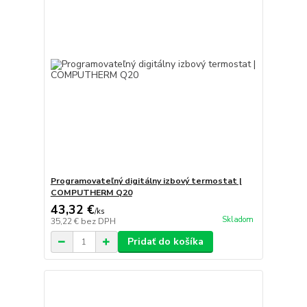
Programovateľný digitálny izbový termostat |
COMPUTHERM Q20
43,32 €
/
ks
Skladom
35,22 €
bez DPH
Pridať do košíka