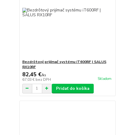
Bezdrôtový prijímač systému iT600RF | SALUS
RX10RF
82,45 €
/
ks
Skladom
67,03 €
bez DPH
Pridať do košíka