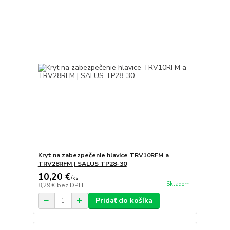
Kryt na zabezpečenie hlavice TRV10RFM a
TRV28RFM | SALUS TP28-30
10,20 €
/
ks
Skladom
8,29 €
bez DPH
Pridať do košíka