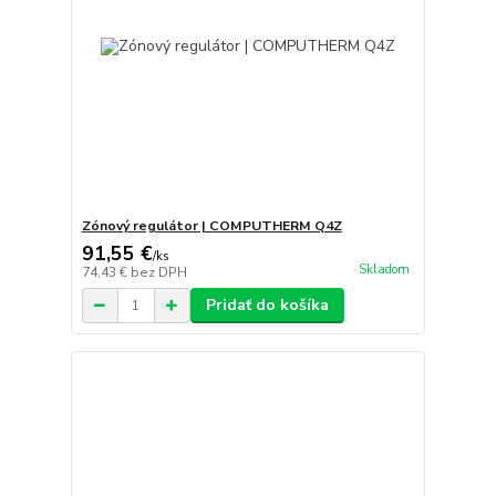
Zónový regulátor | COMPUTHERM Q4Z
91,55 €
/
ks
Skladom
74,43 €
bez DPH
Pridať do košíka