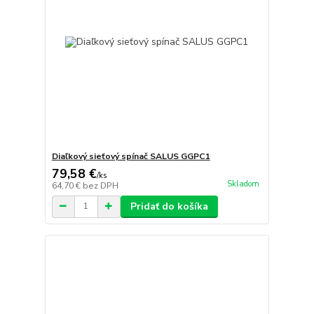
Diaľkový sieťový spínač SALUS GGPC1
79,58 €
/
ks
Skladom
64,70 €
bez DPH
Pridať do košíka