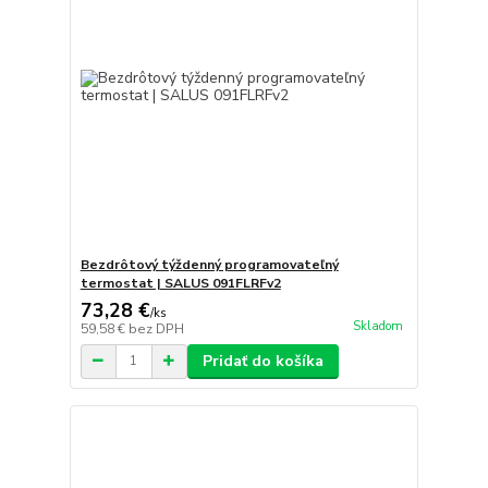
Bezdrôtový týždenný programovateľný
termostat | SALUS 091FLRFv2
73,28 €
/
ks
Skladom
59,58 €
bez DPH
Pridať do košíka