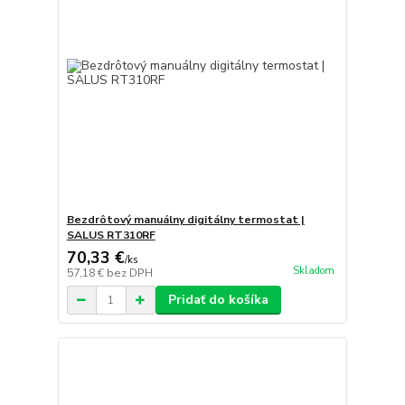
Bezdrôtový manuálny digitálny termostat |
SALUS RT310RF
70,33 €
/
ks
Skladom
57,18 €
bez DPH
Pridať do košíka