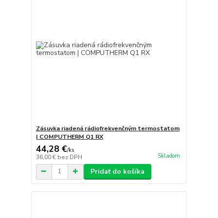
Zásuvka riadená rádiofrekvenčným termostatom
| COMPUTHERM Q1 RX
44,28 €
/
ks
Skladom
36,00 €
bez DPH
Pridať do košíka