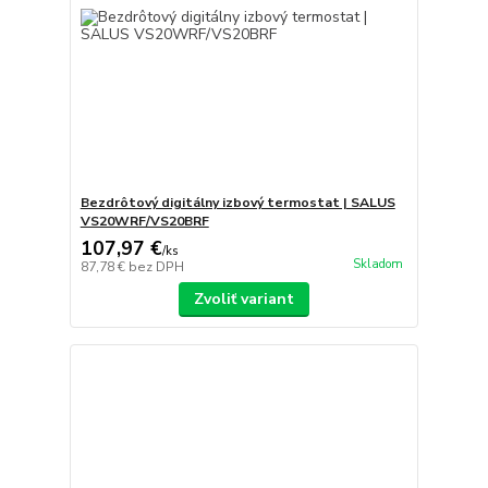
Bezdrôtový digitálny izbový termostat | SALUS
VS20WRF/VS20BRF
107,97 €
/
ks
Skladom
87,78 €
bez DPH
Zvoliť variant