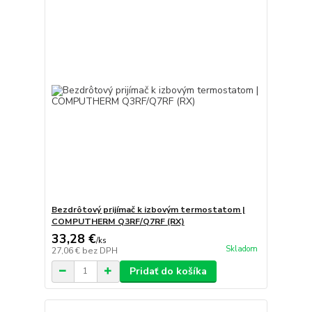
Bezdrôtový prijímač k izbovým termostatom |
COMPUTHERM Q3RF/Q7RF (RX)
33,28 €
/
ks
Skladom
27,06 €
bez DPH
Pridať do košíka