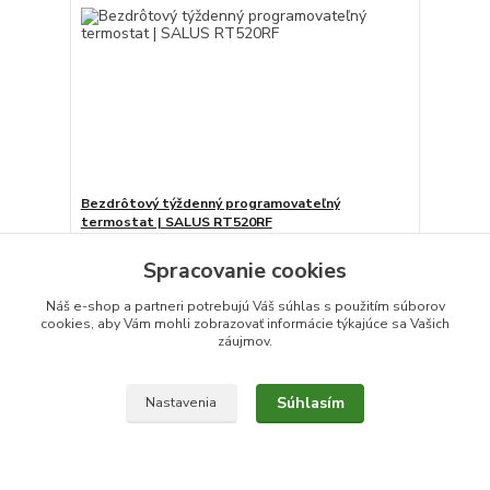
Bezdrôtový týždenný programovateľný
termostat | SALUS RT520RF
112,15 €
/
ks
Spracovanie cookies
Skladom
91,18 €
bez DPH
Pridať do košíka
Náš e-shop a partneri potrebujú Váš
súhlas
s použitím súborov
cookies, aby Vám mohli zobrazovať informácie týkajúce sa Vašich
záujmov.
Súhlasím
Nastavenia