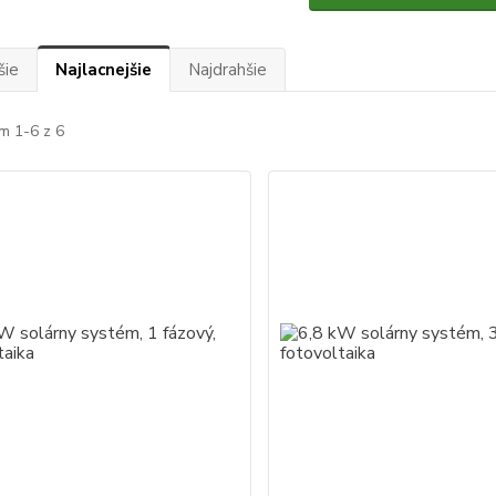
šie
Najlacnejšie
Najdrahšie
m 1-6 z 6