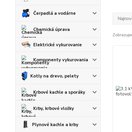
Čerpadlá a vodárne
Najnov
Chemická úprava
Zobrazuje
Elektrické vykurovanie
Komponenty vykurovania
Kotly na drevo, pelety
Krbové kachle a sporáky
Krby, krbové vložky
Plynové kachle a krby