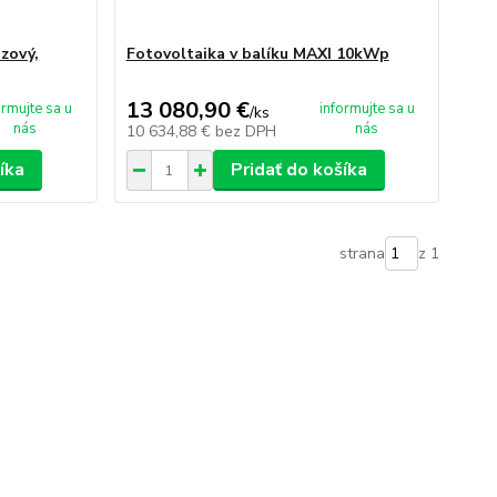
ázový,
Fotovoltaika v balíku MAXI 10kWp
13 080,90 €
ormujte sa u
informujte sa u
/
ks
nás
nás
10 634,88 €
bez DPH
íka
Pridať do košíka
strana
z 1