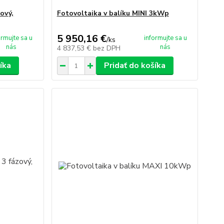
ový,
Fotovoltaika v balíku MINI 3kWp
5 950,16 €
ormujte sa u
informujte sa u
/
ks
nás
nás
4 837,53 €
bez DPH
íka
Pridať do košíka