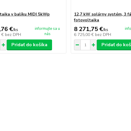
taika v balíku MIDI 5kWp
12,7 kW solárny systém, 3 f
fotovoltaika
,76 €
8 271,75 €
informujte sa u
inf
/
ks
/
ks
nás
9 €
bez DPH
6 725,00 €
bez DPH
Pridať do košíka
Pridať do koš