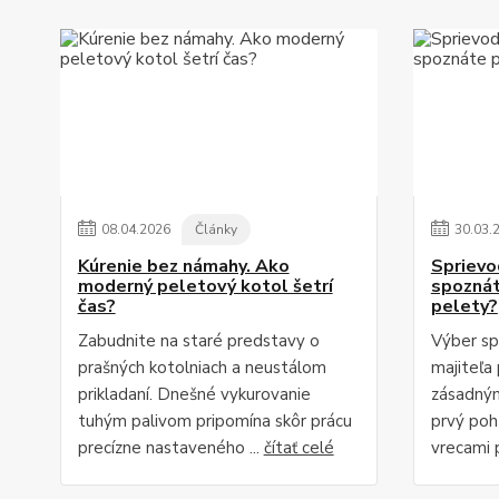
08
.
04
.
2026
Články
30
.
03
.
Kúrenie bez námahy. Ako
Sprievo
moderný peletový kotol šetrí
spoznát
čas?
pelety?
Zabudnite na staré predstavy o
Výber sp
prašných kotolniach a neustálom
majiteľa 
prikladaní. Dnešné vykurovanie
zásadným
tuhým palivom pripomína skôr prácu
prvý poh
precízne nastaveného ...
čítať celé
vrecami p