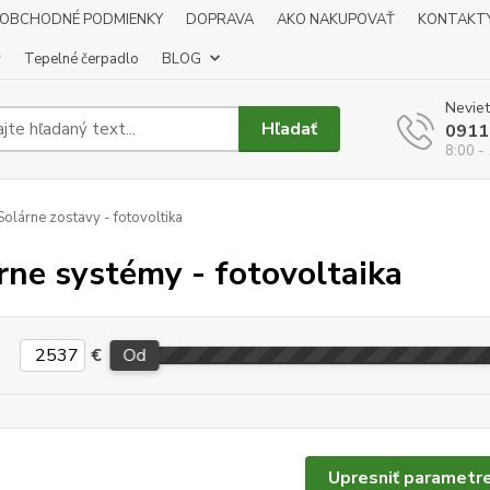
OBCHODNÉ PODMIENKY
DOPRAVA
AKO NAKUPOVAŤ
KONTAKT
y
Tepelné čerpadlo
BLOG
Neviet
Hľadať
0911
8:00 -
olárne zostavy - fotovoltika
rne systémy - fotovoltaika
€
Od
Upresniť parametr