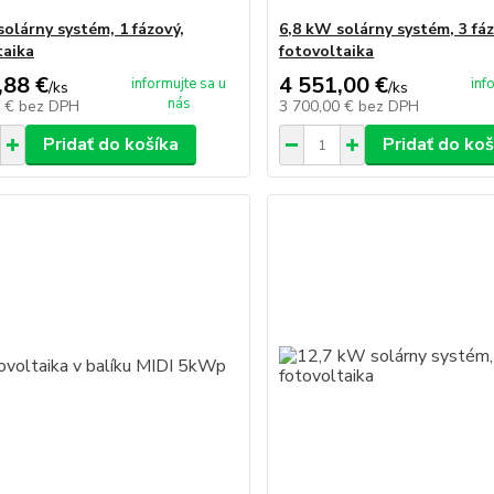
solárny systém, 1 fázový,
6,8 kW solárny systém, 3 fáz
taika
fotovoltaika
,88 €
4 551,00 €
informujte sa u
inf
/
ks
/
ks
nás
0 €
bez DPH
3 700,00 €
bez DPH
Pridať do košíka
Pridať do koš