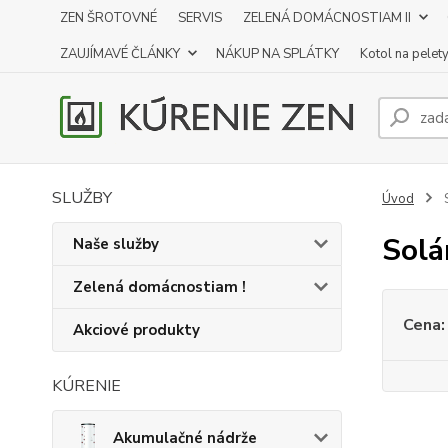
ZEN ŠROTOVNÉ
SERVIS
ZELENÁ DOMÁCNOSTIAM II
ZAUJÍMAVÉ ČLÁNKY
NÁKUP NA SPLÁTKY
Kotol na pelet
SLUŽBY
Úvod
S
Solá
Naše služby
Zelená domácnostiam !
Cena:
Akciové produkty
KÚRENIE
Akumulačné nádrže