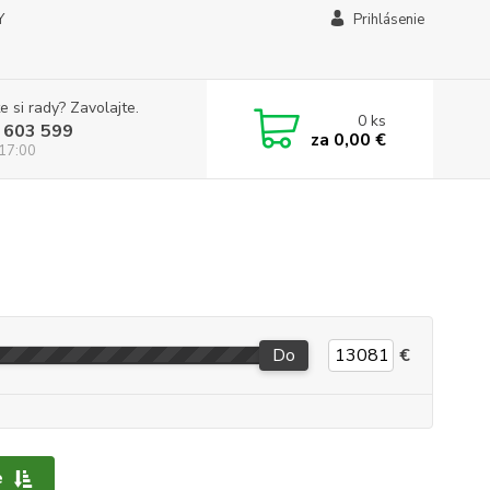
Y
Prihlásenie
e si rady? Zavolajte.
0
ks
 603 599
za
0,00 €
 17:00
Do
€
e