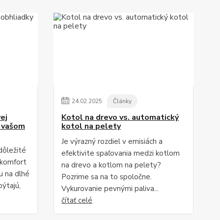
24
.
02
.
2025
Články
ej
Kotol na drevo vs. automatický
o vašom
kotol na pelety
Je výrazný rozdiel v emisiách a
dôležité
efektivite spaľovania medzi kotlom
 komfort
na drevo a kotlom na pelety?
u na dlhé
Pozrime sa na to spoločne.
pýtajú,
Vykurovanie pevnými paliva...
čítať celé