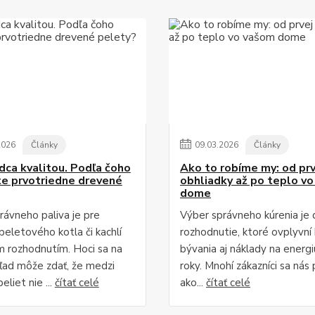
2026
Články
09
.
03
.
2026
Články
dca kvalitou. Podľa čoho
Ako to robíme my: od prv
e prvotriedne drevené
obhliadky až po teplo v
dome
rávneho paliva je pre
Výber správneho kúrenia je 
peletového kotla či kachlí
rozhodnutie, ktoré ovplyvní
 rozhodnutím. Hoci sa na
bývania aj náklady na energi
ľad môže zdať, že medzi
roky. Mnohí zákazníci sa nás 
eliet nie ...
čítať celé
ako...
čítať celé