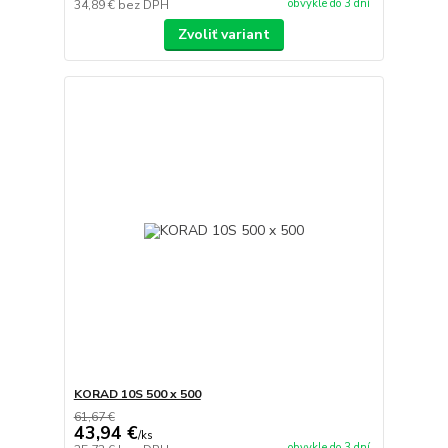
obvykle do 3 dní
34,89 €
bez DPH
Zvoliť variant
KORAD 10S 500 x 500
61,67 €
43,94 €
/
ks
obvykle do 3 dní