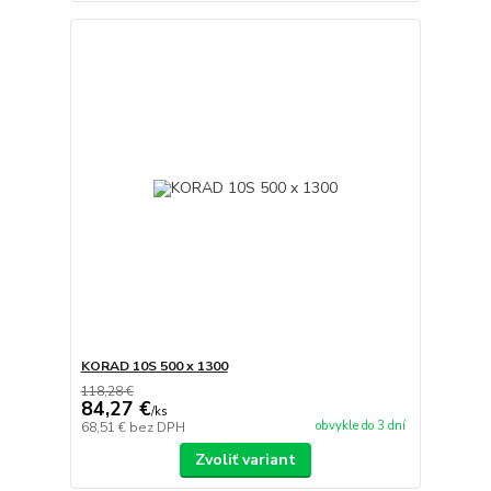
KORAD 10S 500 x 1300
118,28 €
84,27 €
/
ks
obvykle do 3 dní
68,51 €
bez DPH
Zvoliť variant