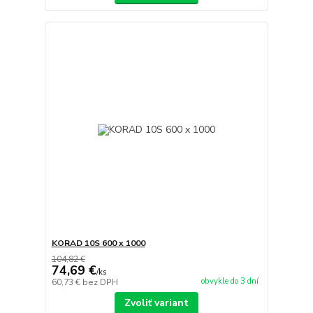
KORAD 10S 600 x 1000
104,82 €
74,69 €
/
ks
obvykle do 3 dní
60,73 €
bez DPH
Zvoliť variant