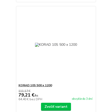
KORAD 10S 500 x 1200
111,17 €
79,21 €
/
ks
obvykle do 3 dní
64,40 €
bez DPH
Zvoliť variant