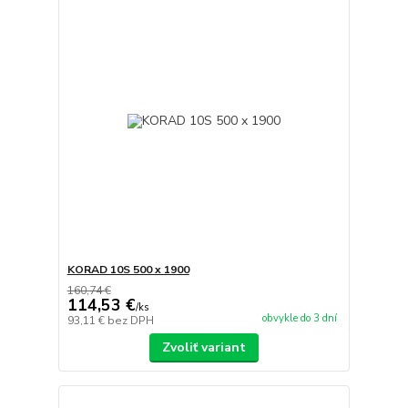
KORAD 10S 500 x 1900
160,74 €
114,53 €
/
ks
obvykle do 3 dní
93,11 €
bez DPH
Zvoliť variant