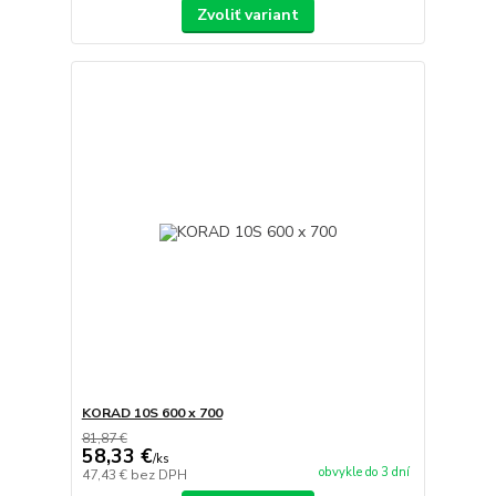
Zvoliť variant
KORAD 10S 600 x 700
81,87 €
58,33 €
/
ks
obvykle do 3 dní
47,43 €
bez DPH