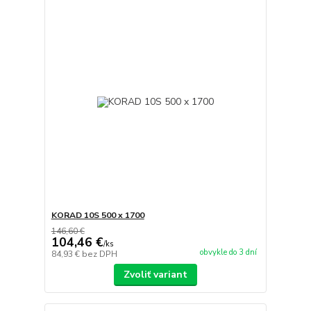
KORAD 10S 500 x 1700
146,60 €
104,46 €
/
ks
obvykle do 3 dní
84,93 €
bez DPH
Zvoliť variant