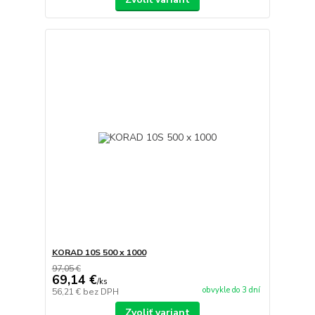
KORAD 10S 500 x 1000
97,05 €
69,14 €
/
ks
obvykle do 3 dní
56,21 €
bez DPH
Zvoliť variant