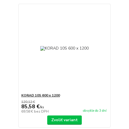
KORAD 10S 600 x 1200
120,12 €
85,58 €
/
ks
obvykle do 3 dní
69,58 €
bez DPH
Zvoliť variant