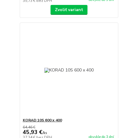
35,73 €
bez DPH
Zvoliť variant
KORAD 10S 600 x 400
64,46 €
45,93 €
/
ks
obvykle do 3 dní
37,34 €
bez DPH