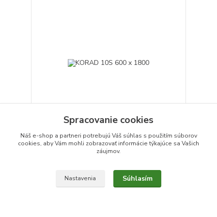
Spracovanie cookies
Náš e-shop a partneri potrebujú Váš
súhlas
s použitím súborov
KORAD 10S 600 x 1800
cookies, aby Vám mohli zobrazovať informácie týkajúce sa Vašich
záujmov.
165,98 €
118,26 €
/
ks
obvykle do 3 dní
96,15 €
bez DPH
Súhlasím
Nastavenia
Zvoliť variant