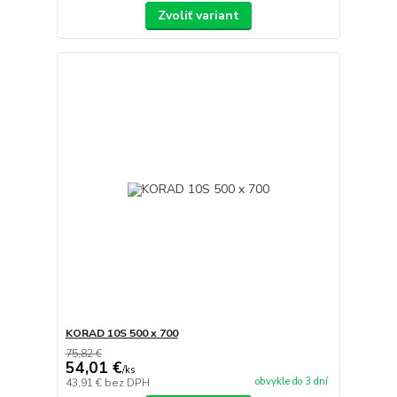
Zvoliť variant
KORAD 10S 500 x 700
75,82 €
54,01 €
/
ks
obvykle do 3 dní
43,91 €
bez DPH