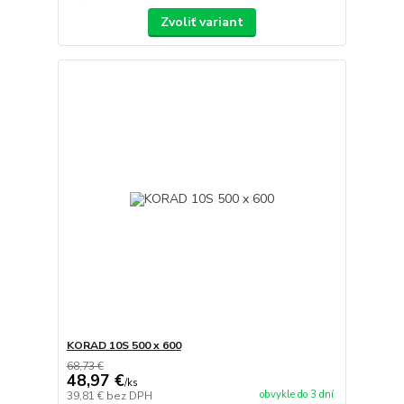
Zvoliť variant
KORAD 10S 500 x 600
68,73 €
48,97 €
/
ks
obvykle do 3 dní
39,81 €
bez DPH