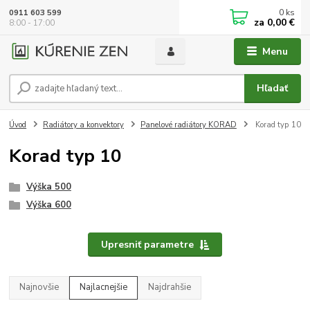
0
ks
0911 603 599
za
0,00 €
8:00 - 17:00
Menu
Hľadať
Úvod
Radiátory a konvektory
Panelové radiátory KORAD
Korad typ 10
Korad typ 10
Výška 500
Výška 600
Upresniť parametre
Najnovšie
Najlacnejšie
Najdrahšie