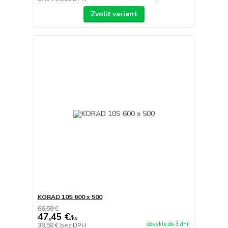
Zvoliť variant
KORAD 10S 600 x 500
66,59 €
47,45 €
/
ks
obvykle do 3 dní
38,58 €
bez DPH