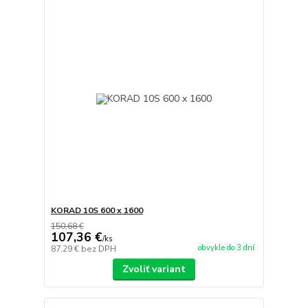
KORAD 10S 600 x 1600
150,68 €
107,36 €
/
ks
obvykle do 3 dní
87,29 €
bez DPH
Zvoliť variant