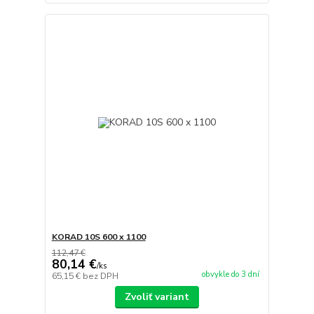
KORAD 10S 600 x 1100
112,47 €
80,14 €
/
ks
obvykle do 3 dní
65,15 €
bez DPH
Zvoliť variant