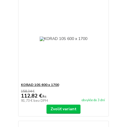
KORAD 10S 600 x 1700
158,34 €
112,82 €
/
ks
obvykle do 3 dní
91,73 €
bez DPH
Zvoliť variant