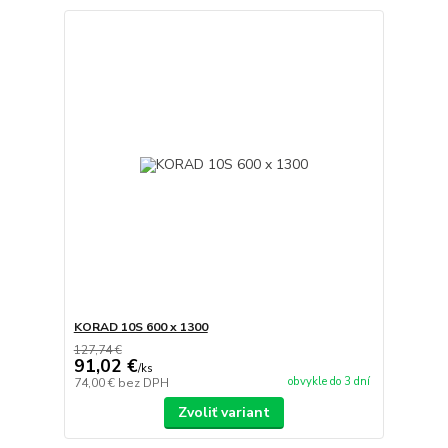
KORAD 10S 600 x 1300
127,74 €
91,02 €
/
ks
obvykle do 3 dní
74,00 €
bez DPH
Zvoliť variant