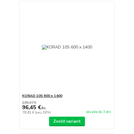
KORAD 10S 600 x 1400
135,37 €
96,45 €
/
ks
obvykle do 3 dní
78,41 €
bez DPH
Zvoliť variant