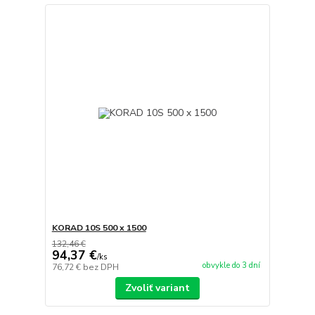
KORAD 10S 500 x 1500
132,46 €
94,37 €
/
ks
obvykle do 3 dní
76,72 €
bez DPH
Zvoliť variant