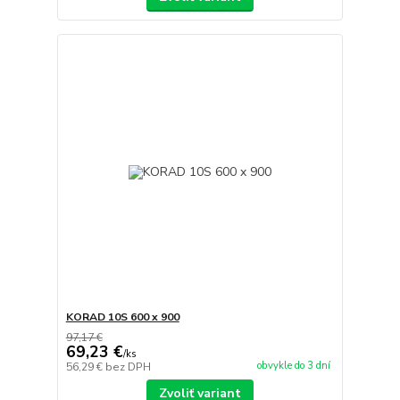
KORAD 10S 600 x 900
97,17 €
69,23 €
/
ks
obvykle do 3 dní
56,29 €
bez DPH
Zvoliť variant