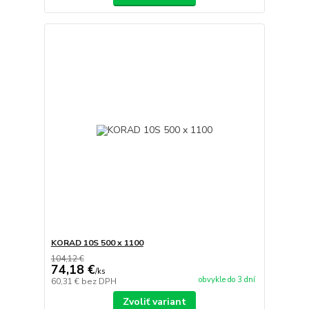
KORAD 10S 500 x 1100
104,12 €
74,18 €
/
ks
obvykle do 3 dní
60,31 €
bez DPH
Zvoliť variant