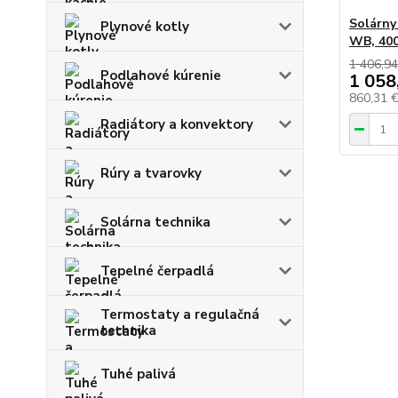
Solárny
Plynové kotly
WB, 400
1 406,94
Podlahové kúrenie
1 058
860,31 
Radiátory a konvektory
Rúry a tvarovky
Solárna technika
Tepelné čerpadlá
Termostaty a regulačná
technika
Tuhé palivá