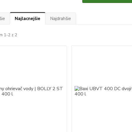
šie
Najlacnejšie
Najdrahšie
m 1-2 z 2