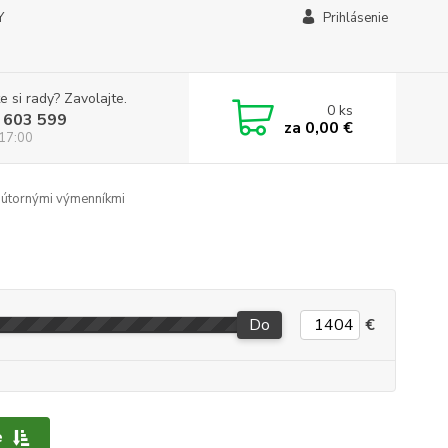
Y
Prihlásenie
e si rady? Zavolajte.
0
ks
 603 599
za
0,00 €
 17:00
útornými výmenníkmi
Do
€
e