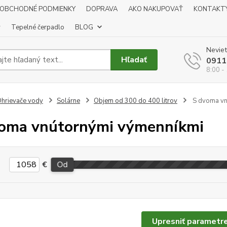
OBCHODNÉ PODMIENKY
DOPRAVA
AKO NAKUPOVAŤ
KONTAKT
y
Tepelné čerpadlo
BLOG
Neviet
Hľadať
0911
8:00 -
hrievače vody
Solárne
Objem od 300 do 400 litrov
S dvoma vn
oma vnútornými výmenníkmi
€
Od
Upresniť parametr