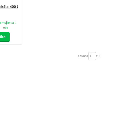
irála 400 l
ormujte sa u
nás
íka
strana
z 1