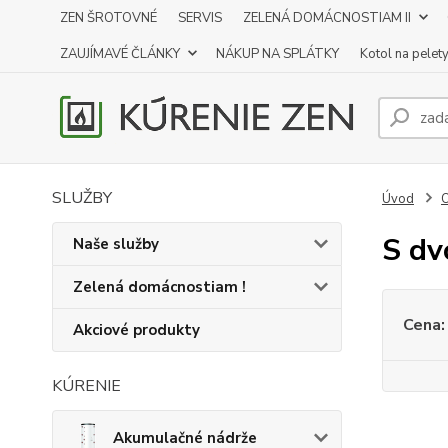
ZEN ŠROTOVNÉ
SERVIS
ZELENÁ DOMÁCNOSTIAM II
ZAUJÍMAVÉ ČLÁNKY
NÁKUP NA SPLÁTKY
Kotol na pelet
SLUŽBY
Úvod
O
S dv
Naše služby
Zelená domácnostiam !
Cena:
Akciové produkty
KÚRENIE
Akumulačné nádrže