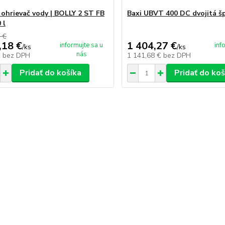
 ohrievač vody | BOLLY 2 ST FB
Baxi UBVT 400 DC dvojitá šp
 l
 €
,18 €
1 404,27 €
informujte sa u
inf
/
ks
/
ks
nás
€
bez DPH
1 141,68 €
bez DPH
Pridať do košíka
Pridať do koš