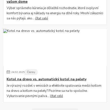
vašom dome
Výber správneho kúrenia je dôležité rozhodnutie, ktoré ovplyvní
komfort bývania aj náklady na energiu na dlhé roky. Mnohí zákazníci
sa nás pýtajú, ako...
čítať celé
24
.
02
.
2025
Články
Kotol na drevo vs. automatický kotol na pelety
Je výrazný rozdiel v emisiách a efektivite spaľovania medzi kotlom
na drevo a kotlom na pelety? Pozrime sa na to spoločne.
Vykurovanie pevnými paliva...
čítať celé