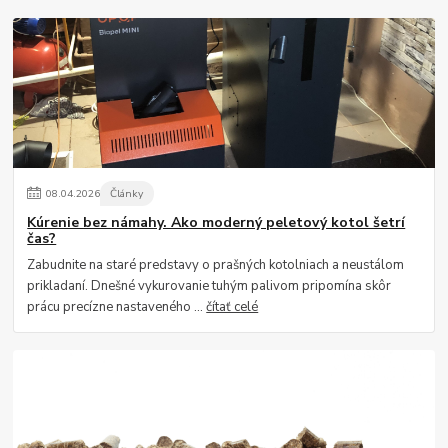
08
.
04
.
2026
Články
Kúrenie bez námahy. Ako moderný peletový kotol šetrí
čas?
Zabudnite na staré predstavy o prašných kotolniach a neustálom
prikladaní. Dnešné vykurovanie tuhým palivom pripomína skôr
prácu precízne nastaveného ...
čítať celé