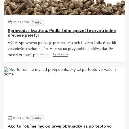
30
.
03
.
2026
Články
Sprievodca kvalitou. Podľa čoho spoznáte prvotriedne
drevené pelety?
Výber správneho paliva je pre majiteľa peletového kotla či kachlí
zásadným rozhodnutím. Hoci sa na prvý pohľad môže zdať, že
medzi vrecami peliet nie ...
čítať celé
09
.
03
.
2026
Články
Ako to robíme my: od prvej obhliadky až po teplo vo