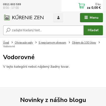
0
ks
0911 603 599
za
0,00 €
8:00 - 17:00
Menu
Hľadať
Úvod
Ohrievače vody
S nepriamym ohrevom
Objem do 100 litrov
Vodorovné
Vodorovné
V tejto kategórii nebol nájdený žiadny tovar.
Novinky z nášho blogu