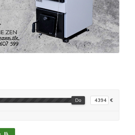
Do
€
e