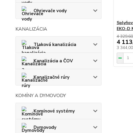
Ohrievače vody
Splyňov
EKO-D 
KANALIZÁCIA
4 329,60
4 113
Tlaková kanalizácia
3 344,0
Kanalizácia a ČOV
Kanalizačné rúry
KOMÍNY A DYMOVODY
Komínové systémy
Dymovody