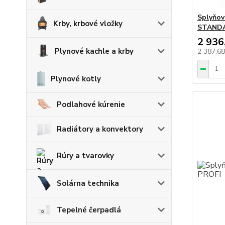
Splyňov
Krby, krbové vložky
STAND
2 936
Plynové kachle a krby
2 387,6
Plynové kotly
Podlahové kúrenie
Radiátory a konvektory
Rúry a tvarovky
Solárna technika
Tepelné čerpadlá