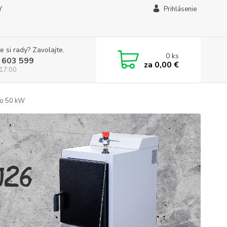
Y
Prihlásenie
e si rady? Zavolajte.
0
ks
 603 599
za
0,00 €
 17:00
o 50 kW