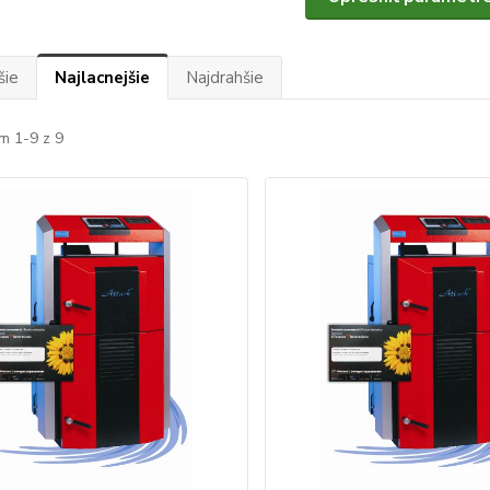
šie
Najlacnejšie
Najdrahšie
m 1-9 z 9