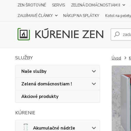
ZEN ŠROTOVNÉ
SERVIS
ZELENÁ DOMÁCNOSTIAM II
ZAUJÍMAVÉ ČLÁNKY
NÁKUP NA SPLÁTKY
Kotol na pelet
SLUŽBY
Úvod
K
Naše služby
Zelená domácnostiam !
Akciové produkty
KÚRENIE
Akumulačné nádrže