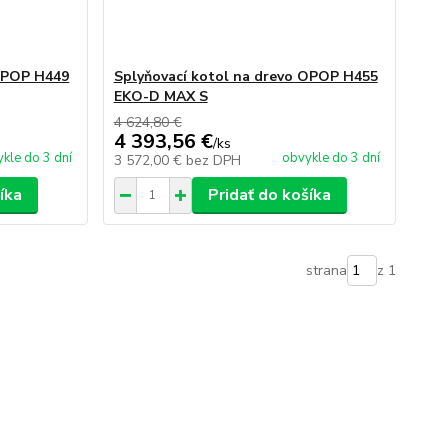
 OPOP H449
Splyňovací kotol na drevo OPOP H455
EKO-D MAX S
4 624,80 €
4 393,56 €
/
ks
kle do 3 dní
obvykle do 3 dní
3 572,00 €
bez DPH
íka
Pridať do košíka
strana
z 1