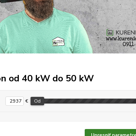
n od 40 kW do 50 kW
€
Od
Upresniť parametr