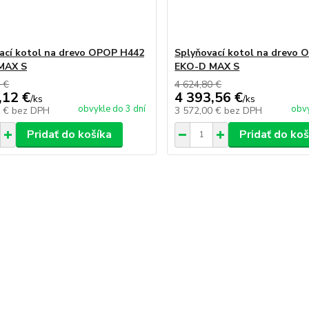
ací kotol na drevo OPOP H442
Splyňovací kotol na drevo
MAX S
EKO-D MAX S
 €
4 624,80 €
,12 €
4 393,56 €
/
ks
/
ks
obvykle do 3 dní
obvy
0 €
bez DPH
3 572,00 €
bez DPH
Pridať do košíka
Pridať do koš