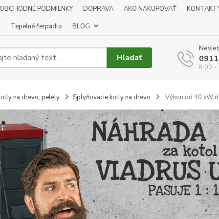
OBCHODNÉ PODMIENKY
DOPRAVA
AKO NAKUPOVAŤ
KONTAKT
y
Tepelné čerpadlo
BLOG
Neviet
Hľadať
0911
8:00 -
otly na drevo, pelety
Splyňovacie kotly na drevo
Výkon od 40 kW d