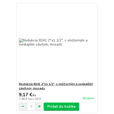
Redukcia 8241 2"x1 1/2", s vnútorným a vonkajším
závitom, mosadz
9,17 €
/
ks
Skladom
7,46 €
bez DPH
Pridať do košíka