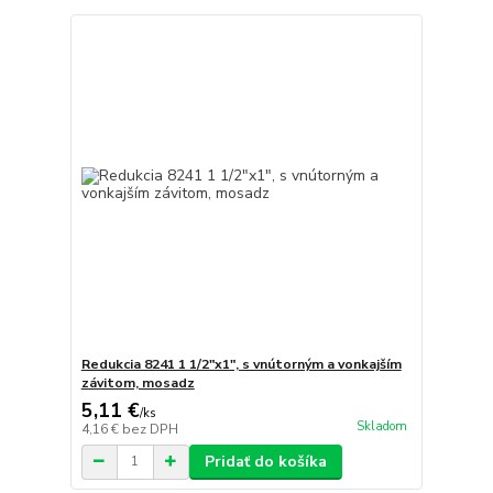
Redukcia 8241 1 1/2"x1", s vnútorným a vonkajším
závitom, mosadz
5,11 €
/
ks
Skladom
4,16 €
bez DPH
Pridať do košíka