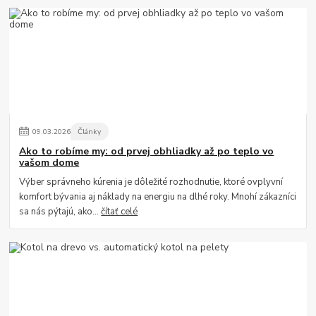
09
.
03
.
2026
Články
Ako to robíme my: od prvej obhliadky až po teplo vo
vašom dome
Výber správneho kúrenia je dôležité rozhodnutie, ktoré ovplyvní
komfort bývania aj náklady na energiu na dlhé roky. Mnohí zákazníci
sa nás pýtajú, ako...
čítať celé