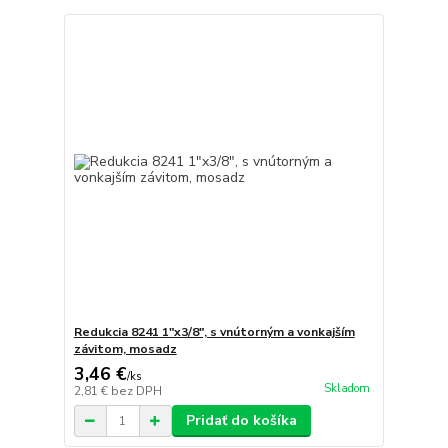
Redukcia 8241 1"x3/8", s vnútorným a vonkajším
závitom, mosadz
3,46 €
/
ks
Skladom
2,81 €
bez DPH
Pridať do košíka