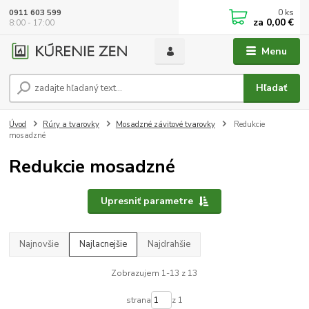
0
ks
0911 603 599
za
0,00 €
8:00 - 17:00
Menu
Hľadať
Úvod
Rúry a tvarovky
Mosadzné závitové tvarovky
Redukcie
mosadzné
Redukcie mosadzné
Upresniť parametre
Najnovšie
Najlacnejšie
Najdrahšie
Zobrazujem 1-13 z 13
strana
z 1