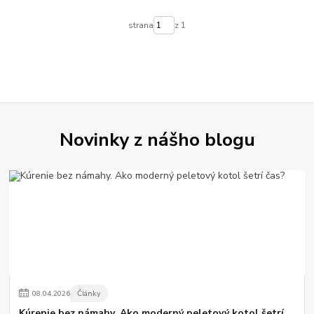
strana
z 1
Novinky z nášho blogu
08
.
04
.
2026
Články
Kúrenie bez námahy. Ako moderný peletový kotol šetrí