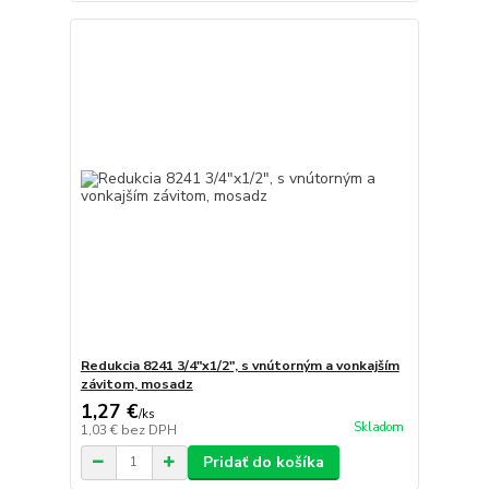
Redukcia 8241 3/4"x1/2", s vnútorným a vonkajším
závitom, mosadz
1,27 €
/
ks
Skladom
1,03 €
bez DPH
Pridať do košíka