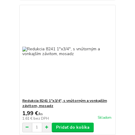
Redukcia 8241 1"x3/4", s vnútorným a vonkajším
závitom, mosadz
1,99 €
/
ks
Skladom
1,61 €
bez DPH
Pridať do košíka