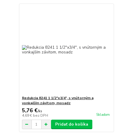
Redukcia 8241 1 1/2"x3/4", s vnútorným a
vonkajším závitom, mosadz
5,76 €
/
ks
Skladom
4,69 €
bez DPH
Pridať do košíka