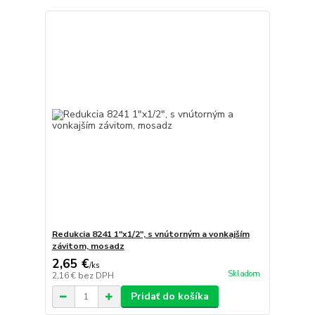
Redukcia 8241 1"x1/2", s vnútorným a vonkajším
závitom, mosadz
2,65 €
/
ks
Skladom
2,16 €
bez DPH
Pridať do košíka