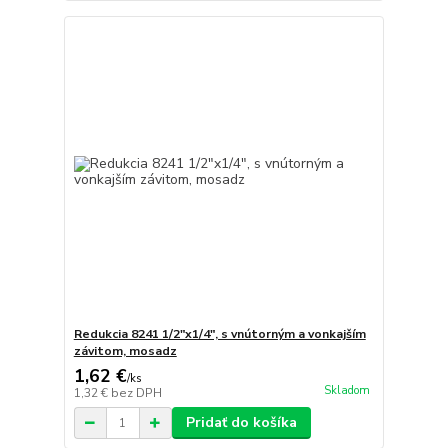
Redukcia 8241 1/2"x1/4", s vnútorným a vonkajším
závitom, mosadz
1,62 €
/
ks
Skladom
1,32 €
bez DPH
Pridať do košíka