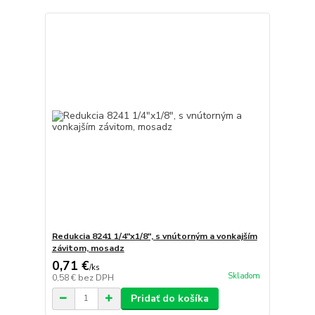
Redukcia 8241 1/4"x1/8", s vnútorným a vonkajším
závitom, mosadz
0,71 €
/
ks
Skladom
0,58 €
bez DPH
Pridať do košíka