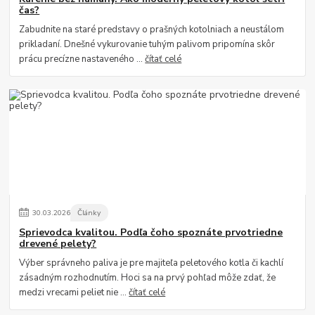
čas?
Zabudnite na staré predstavy o prašných kotolniach a neustálom
prikladaní. Dnešné vykurovanie tuhým palivom pripomína skôr
prácu precízne nastaveného ...
čítať celé
30
.
03
.
2026
Články
Sprievodca kvalitou. Podľa čoho spoznáte prvotriedne
drevené pelety?
Výber správneho paliva je pre majiteľa peletového kotla či kachlí
zásadným rozhodnutím. Hoci sa na prvý pohľad môže zdať, že
medzi vrecami peliet nie ...
čítať celé