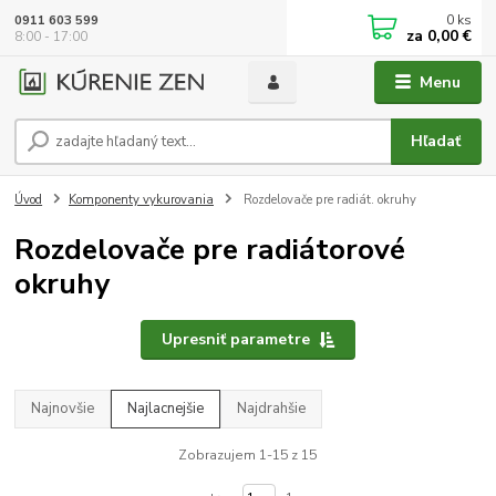
0
ks
0911 603 599
za
0,00 €
8:00 - 17:00
Menu
Hľadať
Úvod
Komponenty vykurovania
Rozdelovače pre radiát. okruhy
Rozdelovače pre radiátorové
okruhy
Upresniť parametre
Najnovšie
Najlacnejšie
Najdrahšie
Zobrazujem 1-15 z 15