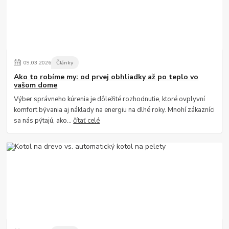
09
.
03
.
2026
Články
Ako to robíme my: od prvej obhliadky až po teplo vo
vašom dome
Výber správneho kúrenia je dôležité rozhodnutie, ktoré ovplyvní
komfort bývania aj náklady na energiu na dlhé roky. Mnohí zákazníci
sa nás pýtajú, ako...
čítať celé