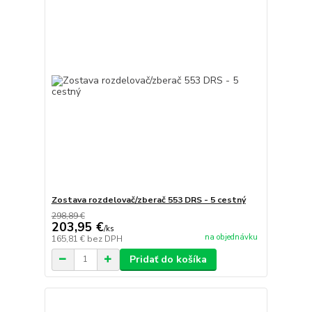
Zostava rozdelovač/zberač 553 DRS - 5 cestný
298,89 €
203,95 €
/
ks
na objednávku
165,81 €
bez DPH
Pridať do košíka