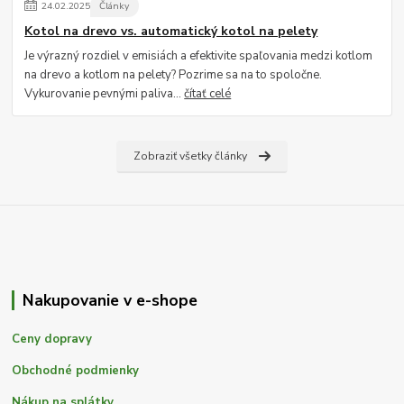
24
.
02
.
2025
Články
Kotol na drevo vs. automatický kotol na pelety
Je výrazný rozdiel v emisiách a efektivite spaľovania medzi kotlom
na drevo a kotlom na pelety? Pozrime sa na to spoločne.
Vykurovanie pevnými paliva...
čítať celé
Zobraziť všetky články
Nakupovanie v e-shope
Ceny dopravy
Obchodné podmienky
Nákup na splátky