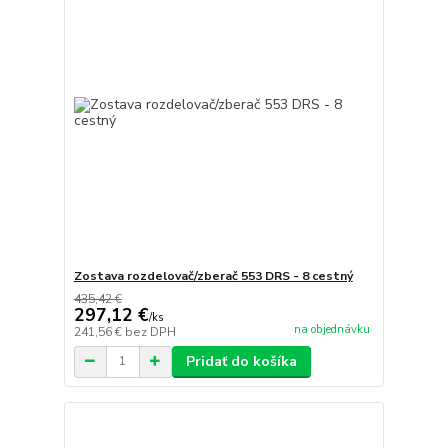
Zostava rozdelovač/zberač 553 DRS - 8 cestný
435,42 €
297,12 €
/
ks
na objednávku
241,56 €
bez DPH
Pridať do košíka