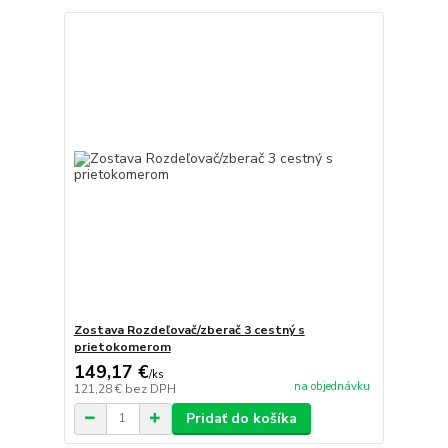
Zostava Rozdeľovač/zberač 3 cestný s
prietokomerom
149,17 €
/
ks
na objednávku
121,28 €
bez DPH
Pridať do košíka