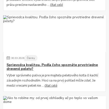
prácu precízne nastaveného ...
čítať celé
30
.
03
.
2026
Články
Sprievodca kvalitou. Podľa čoho spoznáte prvotriedne
drevené pelety?
Výber správneho paliva je pre majiteľa peletového kotla či kachlí
zásadným rozhodnutím. Hoci sa na prvý pohľad môže zdať, že
medzi vrecami peliet nie ...
čítať celé