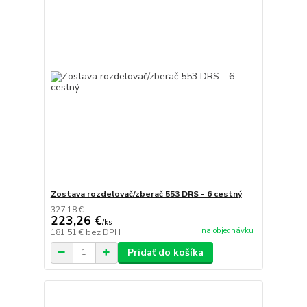
Zostava rozdelovač/zberač 553 DRS - 6 cestný
327,18 €
223,26 €
/
ks
na objednávku
181,51 €
bez DPH
Pridať do košíka