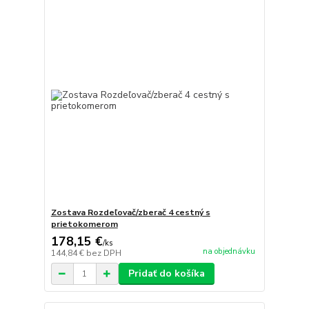
Zostava Rozdeľovač/zberač 4 cestný s
prietokomerom
178,15 €
/
ks
na objednávku
144,84 €
bez DPH
Pridať do košíka