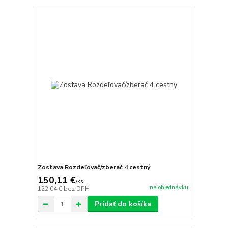
Zostava Rozdeľovač/zberač 4 cestný
150,11 €
/
ks
na objednávku
122,04 €
bez DPH
Pridať do košíka