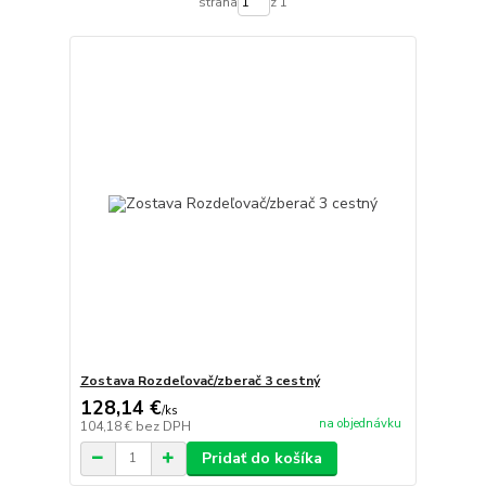
strana
z 1
Zostava Rozdeľovač/zberač 3 cestný
128,14 €
/
ks
na objednávku
104,18 €
bez DPH
Pridať do košíka