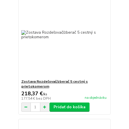
Zostava Rozdeľovač/zberač 5 cestný s
prietokomerom
218,37 €
/
ks
na objednávku
177,54 €
bez DPH
Pridať do košíka