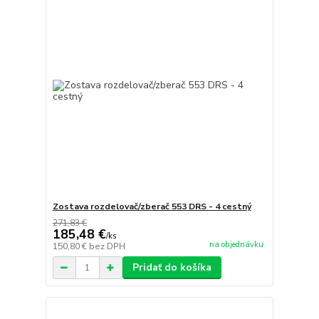
Zostava rozdelovač/zberač 553 DRS - 4 cestný
271,83 €
185,48 €
/
ks
na objednávku
150,80 €
bez DPH
Pridať do košíka