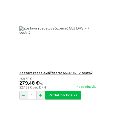
Zostava rozdelovač/zberač 553 DRS - 7 cestný
409,59 €
279,48 €
/
ks
na objednávku
227,22 €
bez DPH
Pridať do košíka