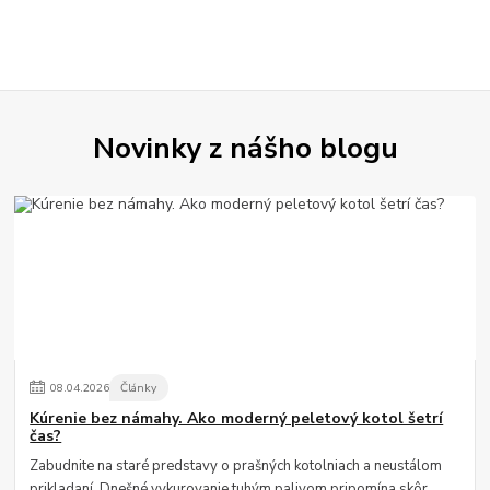
Novinky z nášho blogu
08
.
04
.
2026
Články
Kúrenie bez námahy. Ako moderný peletový kotol šetrí
čas?
Zabudnite na staré predstavy o prašných kotolniach a neustálom
prikladaní. Dnešné vykurovanie tuhým palivom pripomína skôr