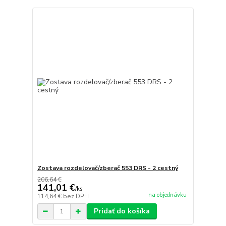
Zostava rozdelovač/zberač 553 DRS - 2 cestný
206,64 €
141,01 €
/
ks
na objednávku
114,64 €
bez DPH
Pridať do košíka