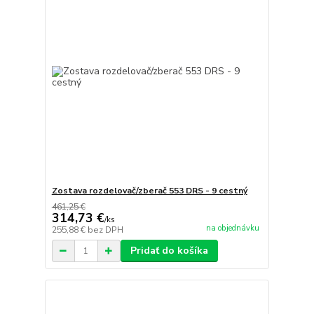
Zostava rozdelovač/zberač 553 DRS - 9 cestný
461,25 €
314,73 €
/
ks
na objednávku
255,88 €
bez DPH
Pridať do košíka