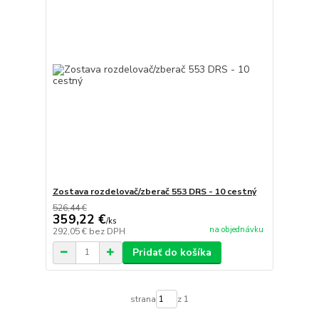
Zostava rozdelovač/zberač 553 DRS - 10 cestný
526,44 €
359,22 €
/
ks
na objednávku
292,05 €
bez DPH
Pridať do košíka
strana
z 1