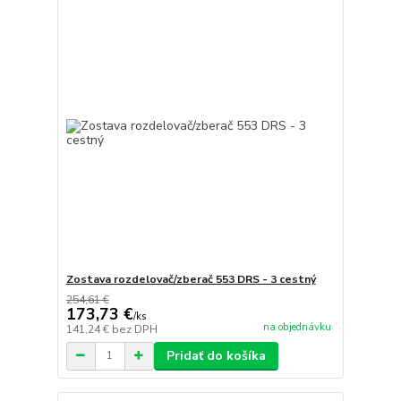
Zostava rozdelovač/zberač 553 DRS - 3 cestný
254,61 €
173,73 €
/
ks
na objednávku
141,24 €
bez DPH
Pridať do košíka