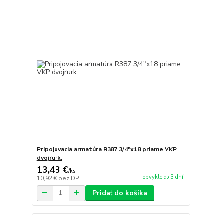
Pripojovacia armatúra R387 3/4"x18 priame VKP
dvojrurk.
13,43 €
/
ks
obvykle do 3 dní
10,92 €
bez DPH
Pridať do košíka