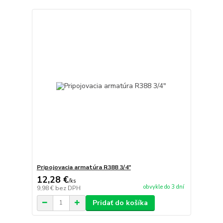
Pripojovacia armatúra R388 3/4"
12,28 €
/
ks
obvykle do 3 dní
9,98 €
bez DPH
Pridať do košíka