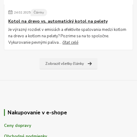
24
.
02
.
2025
Články
Kotol na drevo vs. automatický kotol na pelety
Je výrazný rozdiel v emisiách a efektivite spaľovania medzi kotlom
na drevo a kotlom na pelety? Pozrime sa na to spoločne.
Vykurovanie pevnými paliva...
čítať celé
Zobraziť všetky články
Nakupovanie v e-shope
Ceny dopravy
Obchodné podmienky