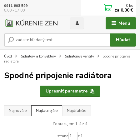
0
ks
0911 603 599
za
0,00 €
8:00 - 17:00
Menu
Hľadať
Úvod
Radiátory a konvektory
Radiátorové ventily
Spodné pripojenie
radiátora
Spodné pripojenie radiátora
Upresniť parametre
Najnovšie
Najlacnejšie
Najdrahšie
Zobrazujem 1-4 z 4
strana
z 1