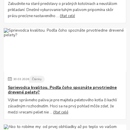
Zabudnite na staré predstavy o prašných kotolniach a neustálom
prikladaní. Dnešné vykurovanie tuhým palivom pripomína skôr
prácu precízne nastaveného ...
čítať celé
30
.
03
.
2026
Články
Sprievodca kvalitou. Podľa čoho spoznáte prvotriedne
drevené pelety?
Výber správneho paliva je pre majiteľa peletového kotla či kachlí
zásadným rozhodnutím. Hoci sa na prvý pohľad môže zdať, že
medzi vrecami peliet nie ...
čítať celé