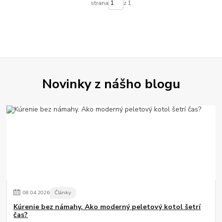
strana
z 1
Novinky z nášho blogu
08
.
04
.
2026
Články
Kúrenie bez námahy. Ako moderný peletový kotol šetrí
čas?