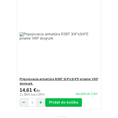
Pripojovacia armatúra R387 3/4"x3/4"E priame VKP
dvojrurk.
14,61 €
/
ks
obvykle do 3 dní
11,88 €
bez DPH
Pridať do košíka