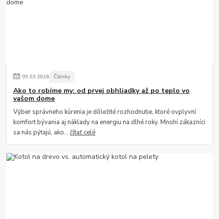
09
.
03
.
2026
Články
Ako to robíme my: od prvej obhliadky až po teplo vo
vašom dome
Výber správneho kúrenia je dôležité rozhodnutie, ktoré ovplyvní
komfort bývania aj náklady na energiu na dlhé roky. Mnohí zákazníci
sa nás pýtajú, ako...
čítať celé