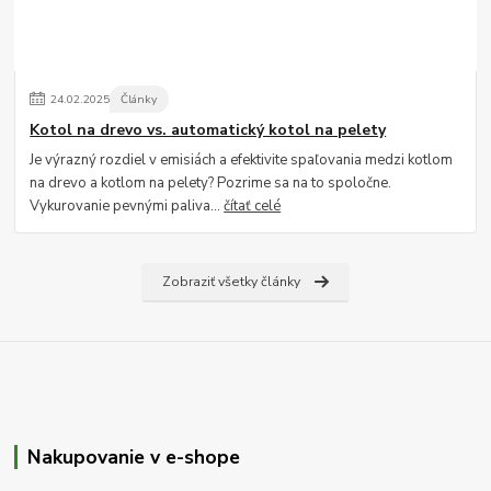
24
.
02
.
2025
Články
Kotol na drevo vs. automatický kotol na pelety
Je výrazný rozdiel v emisiách a efektivite spaľovania medzi kotlom
na drevo a kotlom na pelety? Pozrime sa na to spoločne.
Vykurovanie pevnými paliva...
čítať celé
Zobraziť všetky články
Nakupovanie v e-shope