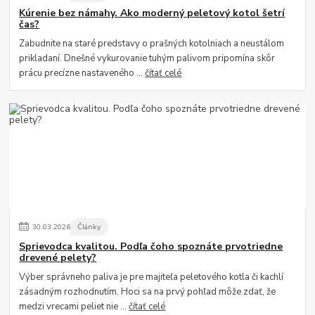
Kúrenie bez námahy. Ako moderný peletový kotol šetrí
čas?
Zabudnite na staré predstavy o prašných kotolniach a neustálom
prikladaní. Dnešné vykurovanie tuhým palivom pripomína skôr
prácu precízne nastaveného ...
čítať celé
30
.
03
.
2026
Články
Sprievodca kvalitou. Podľa čoho spoznáte prvotriedne
drevené pelety?
Výber správneho paliva je pre majiteľa peletového kotla či kachlí
zásadným rozhodnutím. Hoci sa na prvý pohľad môže zdať, že
medzi vrecami peliet nie ...
čítať celé