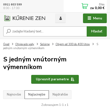
0
ks
0911 603 599
za
0,00 €
8:00 - 17:00
Menu
Hľadať
Úvod
Ohrievače vody
Solárne
Objem od 300 do 400 litrov
S
jedným vnútorným výmenníkom
S jedným vnútorným
výmenníkom
Upresniť parametre
Najnovšie
Najlacnejšie
Najdrahšie
Zobrazujem 1-1 z 1