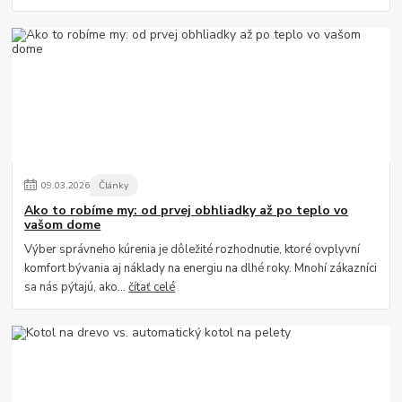
09
.
03
.
2026
Články
Ako to robíme my: od prvej obhliadky až po teplo vo
vašom dome
Výber správneho kúrenia je dôležité rozhodnutie, ktoré ovplyvní
komfort bývania aj náklady na energiu na dlhé roky. Mnohí zákazníci
sa nás pýtajú, ako...
čítať celé