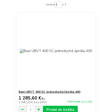
strana
z 1
Baxi UBVT 400 SC jednoduchá špirála 400
1 285,60 €
/
ks
informujte sa u nás
1 045,20 €
bez DPH
Pridať do košíka