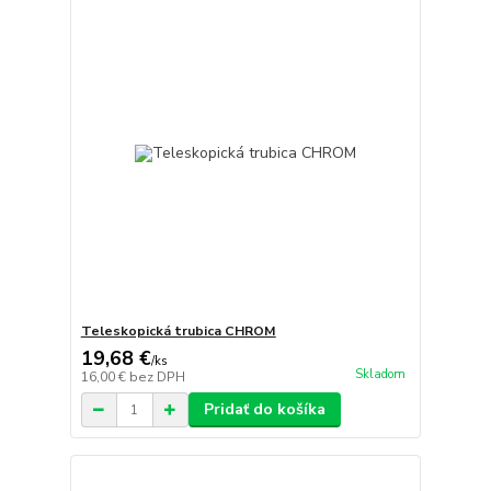
Teleskopická trubica CHROM
19,68 €
/
ks
Skladom
16,00 €
bez DPH
Pridať do košíka