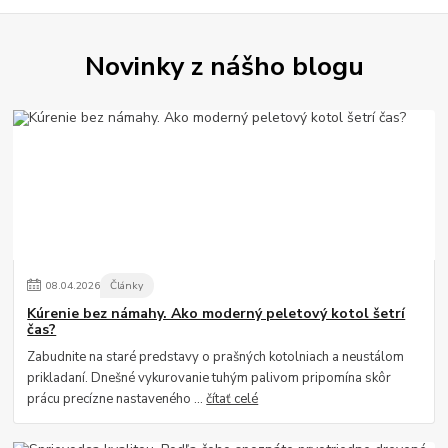
Novinky z nášho blogu
08
.
04
.
2026
Články
Kúrenie bez námahy. Ako moderný peletový kotol šetrí
čas?
Zabudnite na staré predstavy o prašných kotolniach a neustálom
prikladaní. Dnešné vykurovanie tuhým palivom pripomína skôr
prácu precízne nastaveného ...
čítať celé