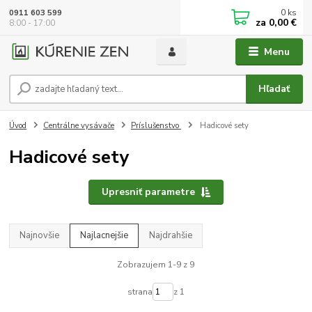
0
ks
0911 603 599
za
0,00 €
8:00 - 17:00
Menu
Hľadať
Úvod
Centrálne vysávače
Príslušenstvo
Hadicové sety
Hadicové sety
Upresniť parametre
Najnovšie
Najlacnejšie
Najdrahšie
Zobrazujem 1-9 z 9
strana
z 1