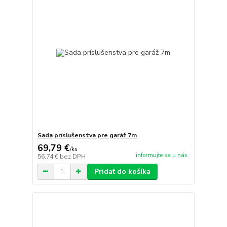
Sada príslušenstva pre garáž 7m
69,79 €
/
ks
informujte sa u nás
56,74 €
bez DPH
Pridať do košíka