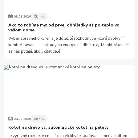
09
.
03
.
2026
Články
Ako to robíme my: od prvej obhliadky až po teplo vo
vašom dome
Výber správneho kúrenia je dôležité rozhodnutie, ktoré ovplyvní
komfort bývania aj náklady na energiu na dlhé roky. Mnohí zákazníci
sa nás pýtajú, ako...
čítať celé
24
.
02
.
2025
Články
Kotol na drevo vs. automatický kotol na pelety
Je výrazný rozdiel v emisiách a efektivite spaľovania medzi kotlom