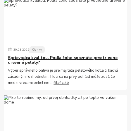
30
.
03
.
2026
Články
Sprievodca kvalitou. Podľa čoho spoznáte prvotriedne
drevené pelety?
Výber správneho paliva je pre majiteľa peletového kotla či kachlí
zásadným rozhodnutím. Hoci sa na prvý pohľad môže zdať, že
medzi vrecami peliet nie ...
čítať celé