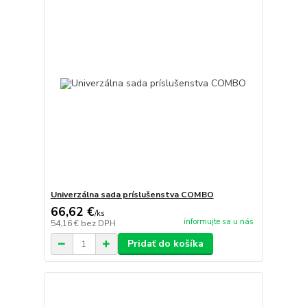
Univerzálna sada príslušenstva COMBO
66,62 €
/
ks
informujte sa u nás
54,16 €
bez DPH
Pridať do košíka