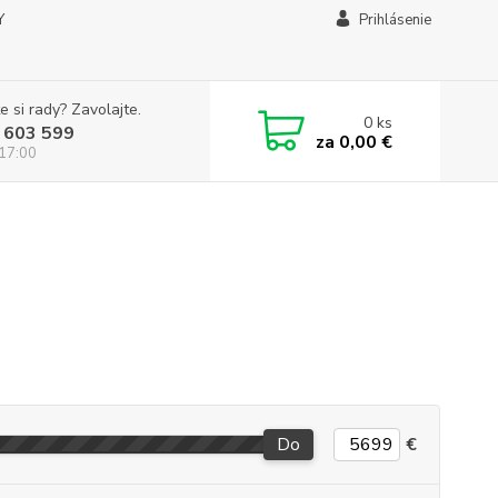
Y
Prihlásenie
e si rady? Zavolajte.
0
ks
 603 599
za
0,00 €
 17:00
Do
€