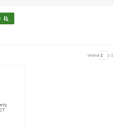
e
strana
z 1