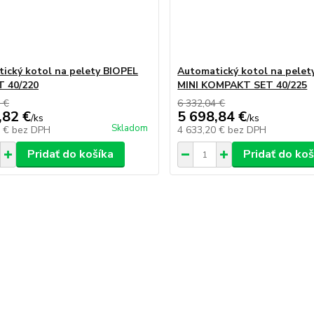
ický kotol na pelety BIOPEL
Automatický kotol na pelet
T 40/220
MINI KOMPAKT SET 40/225
 €
6 332,04 €
,82 €
5 698,84 €
/
ks
/
ks
Skladom
0 €
bez DPH
4 633,20 €
bez DPH
Pridať do košíka
Pridať do koš