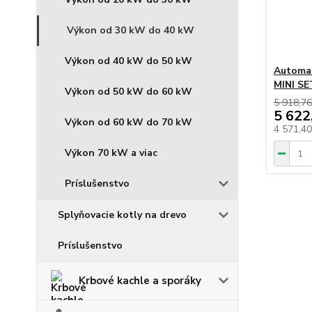
Výkon od 30 kW do 40 kW
Výkon od 40 kW do 50 kW
Automat
MINI SE
Výkon od 50 kW do 60 kW
5 918,76
5 622
Výkon od 60 kW do 70 kW
4 571,4
Výkon 70 kW a viac
Príslušenstvo
Splyňovacie kotly na drevo
Príslušenstvo
Krbové kachle a sporáky