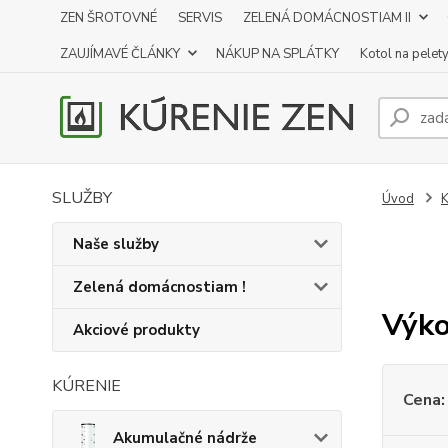
ZEN ŠROTOVNÉ
SERVIS
ZELENÁ DOMÁCNOSTIAM II
ZAUJÍMAVÉ ČLÁNKY
NÁKUP NA SPLÁTKY
Kotol na pelet
SLUŽBY
Úvod
K
Naše služby
Zelená domácnostiam !
Výko
Akciové produkty
KÚRENIE
Cena:
Akumulačné nádrže