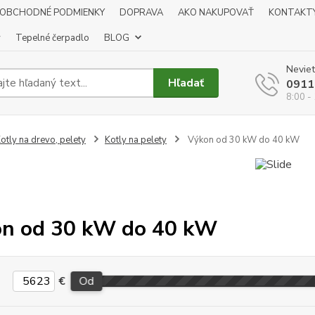
OBCHODNÉ PODMIENKY
DOPRAVA
AKO NAKUPOVAŤ
KONTAKT
y
Tepelné čerpadlo
BLOG
Neviet
Hľadať
0911
8:00 -
otly na drevo, pelety
Kotly na pelety
Výkon od 30 kW do 40 kW
n od 30 kW do 40 kW
€
Od