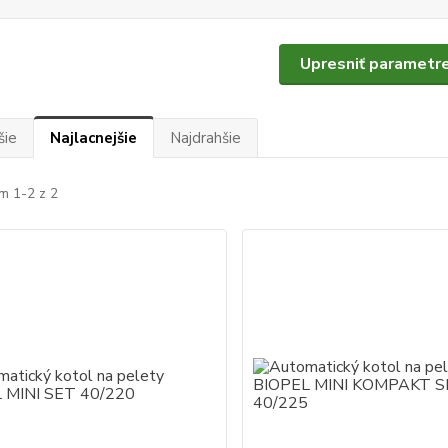
Upresniť parametr
šie
Najlacnejšie
Najdrahšie
m 1-2 z 2