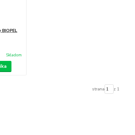
y BIOPEL
Skladom
íka
strana
z 1