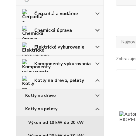
Čerpadlá a vodárne
Chemická úprava
Najnov
Elektrické vykurovanie
Zobrazuje
Komponenty vykurovania
Kotly na drevo, pelety
Kotly na drevo
Kotly na pelety
Výkon od 10 kW do 20 kW
Výkon od 20 kW do 30 kW