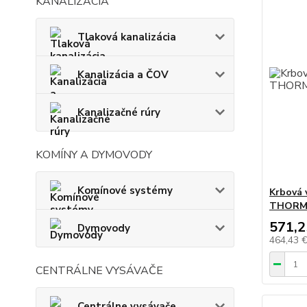
KANALIZÁCIA
Tlaková kanalizácia
Kanalizácia a ČOV
Kanalizačné rúry
KOMÍNY A DYMOVODY
Komínové systémy
Krbová v
THORM
571,2
Dymovody
464,43 
CENTRÁLNE VYSÁVAČE
Centrálne vysávače