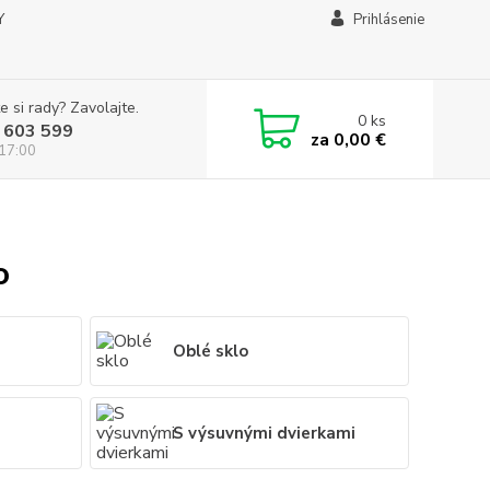
Y
Prihlásenie
e si rady? Zavolajte.
0
ks
 603 599
za
0,00 €
 17:00
o
Oblé sklo
S výsuvnými dvierkami