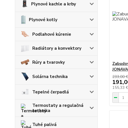
Plynové kachle a krby
Plynové kotly
Podlahové kúrenie
Radiátory a konvektory
Rúry a tvarovky
Zabudov
JONAVA
Solárna technika
233,00 
191,0
155,33 
Tepelné čerpadlá
Termostaty a regulačná
technika
Tuhé palivá