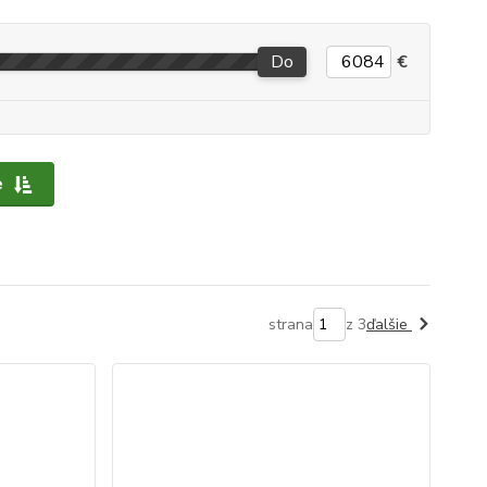
Do
€
e
strana
z 3
ďalšie