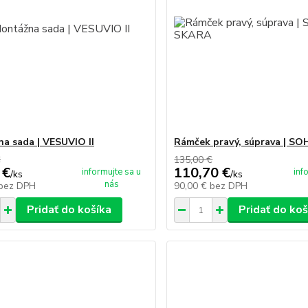
a sada | VESUVIO II
Rámček pravý, súprava | S
€
135,00 €
 €
110,70 €
informujte sa u
inf
/
ks
/
ks
nás
bez DPH
90,00 €
bez DPH
Pridať do košíka
Pridať do koš