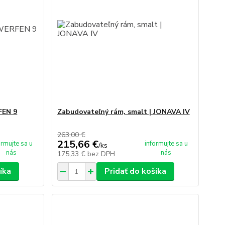
FEN 9
Zabudovateľný rám, smalt | JONAVA IV
263,00 €
215,66 €
ormujte sa u
informujte sa u
/
ks
nás
nás
175,33 €
bez DPH
íka
Pridať do košíka