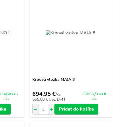
Krbová vložka MAJA 8
694,95 €
ormujte sa u
informujte sa u
/
ks
nás
nás
565,00 €
bez DPH
íka
Pridať do košíka