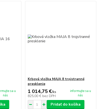
Krbová vložka MAJA 8 trojstranné
presklenie
1 014,75 €
ormujte sa u
informujte sa u
/
ks
nás
nás
825,00 €
bez DPH
íka
Pridať do košíka