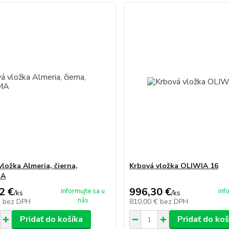
vložka Almeria, čierna,
Krbová vložka OLIWIA 16
A
2 €
996,30 €
informujte sa u
inf
/
ks
/
ks
nás
€
bez DPH
810,00 €
bez DPH
Pridať do košíka
Pridať do koš