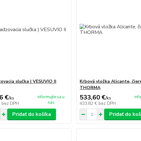
ovacia slučka | VESUVIO II
Krbová vložka Alicante, čier
THORMA
€
6 €
533,60 €
informujte sa u
inf
/
ks
/
ks
nás
€
bez DPH
433,82 €
bez DPH
Pridať do košíka
Pridať do koš