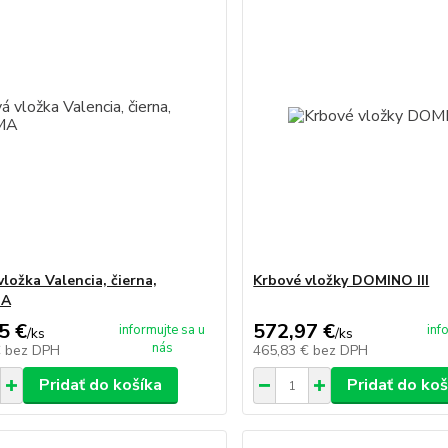
ložka Valencia, čierna,
Krbové vložky DOMINO III
A
5 €
572,97 €
informujte sa u
inf
/
ks
/
ks
nás
€
bez DPH
465,83 €
bez DPH
Pridať do košíka
Pridať do koš