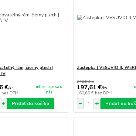
ateľný rám, čierny plech |
Záslepka | VESUVIO II, WER
 IV
€
240,99 €
6 €
197,61 €
informujte sa u
inf
/
ks
/
ks
nás
€
bez DPH
160,66 €
bez DPH
Pridať do košíka
Pridať do koš