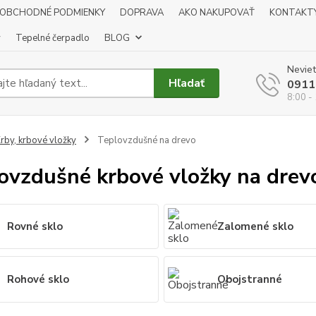
OBCHODNÉ PODMIENKY
DOPRAVA
AKO NAKUPOVAŤ
KONTAKT
y
Tepelné čerpadlo
BLOG
Neviet
Hľadať
0911
8:00 -
rby, krbové vložky
Teplovzdušné na drevo
ovzdušné krbové vložky na drev
Rovné sklo
Zalomené sklo
Rohové sklo
Obojstranné