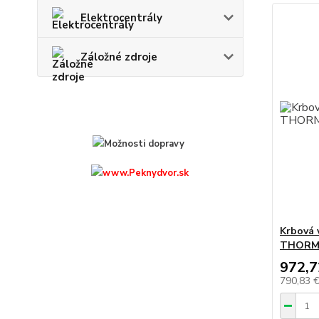
Elektrocentrály
Záložné zdroje
Krbová 
THORM
972,7
790,83 