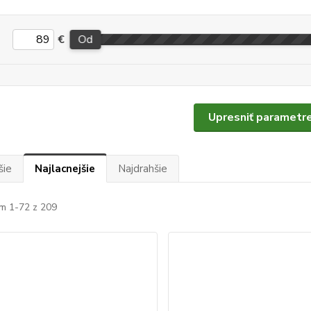
€
Od
Upresniť parametr
šie
Najlacnejšie
Najdrahšie
m 1-72 z 209