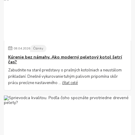
08
.
04
.
2026
Články
Kúrenie bez námahy. Ako moderný peletový kotol šetrí
čas?
Zabudnite na staré predstavy o prašných kotolniach a neustálom
prikladaní. Dnešné vykurovanie tuhým palivom pripomína skôr
prácu precízne nastaveného ...
čítať celé