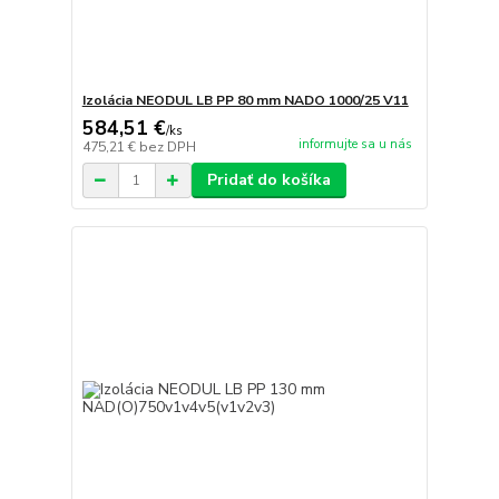
Izolácia NEODUL LB PP 80 mm NADO 1000/25 V11
584,51 €
/
ks
informujte sa u nás
475,21 €
bez DPH
Pridať do košíka