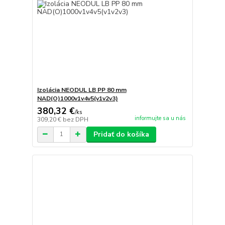
Izolácia NEODUL LB PP 80 mm
NAD(O)1000v1v4v5(v1v2v3)
380,32 €
/
ks
informujte sa u nás
309,20 €
bez DPH
Pridať do košíka