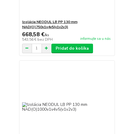
Izolácia NEODUL LB PP 130 mm
NAD(O)750v1v4v5(v1v2v3)
668,58 €
/
ks
informujte sa u nás
543,56 €
bez DPH
Pridať do košíka