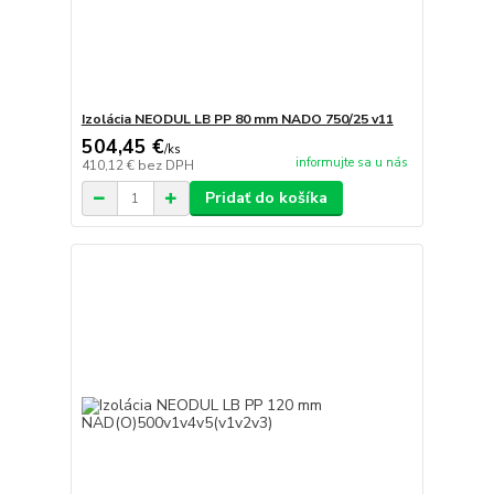
Izolácia NEODUL LB PP 80 mm NADO 750/25 v11
504,45 €
/
ks
informujte sa u nás
410,12 €
bez DPH
Pridať do košíka