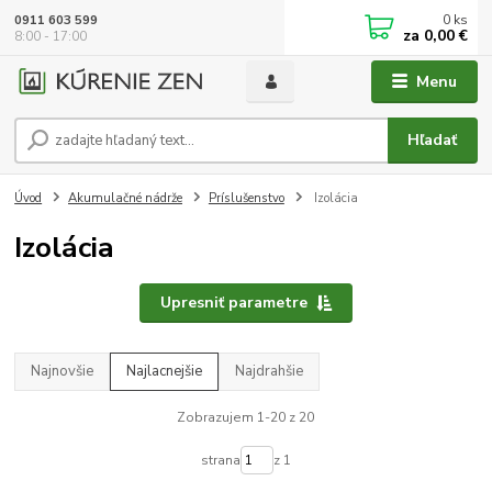
0
ks
0911 603 599
za
0,00 €
8:00 - 17:00
Menu
Hľadať
Úvod
Akumulačné nádrže
Príslušenstvo
Izolácia
Izolácia
Upresniť parametre
Najnovšie
Najlacnejšie
Najdrahšie
Zobrazujem 1-20 z 20
strana
z 1