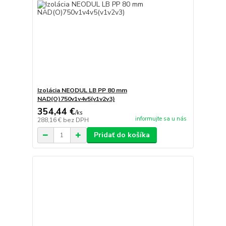
Izolácia NEODUL LB PP 80 mm
NAD(O)750v1v4v5(v1v2v3)
354,44 €
/
ks
informujte sa u nás
288,16 €
bez DPH
Pridať do košíka