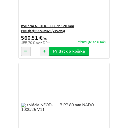
Izolácia NEODUL LB PP 120 mm
NAD(O)500v1v4v5(v1v2v3)
560,51 €
/
ks
informujte sa u nás
455,70 €
bez DPH
Pridať do košíka