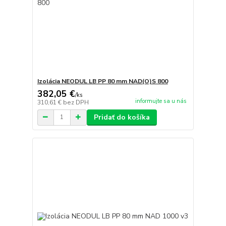
Izolácia NEODUL LB PP 80 mm NAD(O)S 800
382,05 €
/
ks
informujte sa u nás
310,61 €
bez DPH
Pridať do košíka