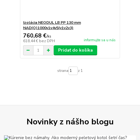
Izolácia NEODUL LB PP 130 mm
NAD(O)1000v1v4v5(v1v2v3)
760,68 €
/
ks
informujte sa u nás
618,44 €
bez DPH
Pridať do košíka
strana
z 1
Novinky z nášho blogu