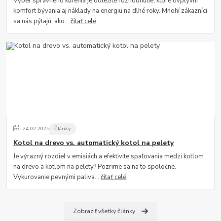
Výber správneho kúrenia je dôležité rozhodnutie, ktoré ovplyvní
komfort bývania aj náklady na energiu na dlhé roky. Mnohí zákazníci
sa nás pýtajú, ako...
čítať celé
24
.
02
.
2025
Články
Kotol na drevo vs. automatický kotol na pelety
Je výrazný rozdiel v emisiách a efektivite spaľovania medzi kotlom
na drevo a kotlom na pelety? Pozrime sa na to spoločne.
Vykurovanie pevnými paliva...
čítať celé
Zobraziť všetky články