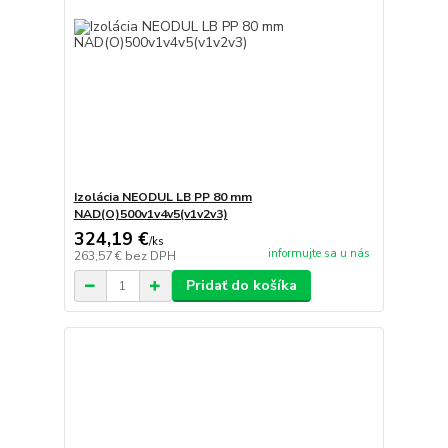
Izolácia NEODUL LB PP 80 mm
NAD(O)500v1v4v5(v1v2v3)
324,19 €
/
ks
informujte sa u nás
263,57 €
bez DPH
Pridať do košíka