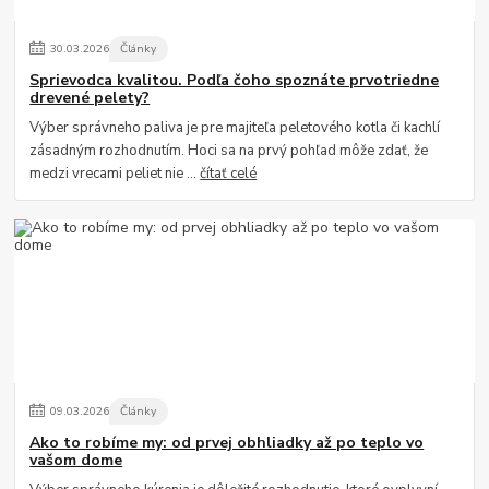
30
.
03
.
2026
Články
Sprievodca kvalitou. Podľa čoho spoznáte prvotriedne
drevené pelety?
Výber správneho paliva je pre majiteľa peletového kotla či kachlí
zásadným rozhodnutím. Hoci sa na prvý pohľad môže zdať, že
medzi vrecami peliet nie ...
čítať celé
09
.
03
.
2026
Články
Ako to robíme my: od prvej obhliadky až po teplo vo
vašom dome