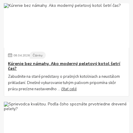
08
.
04
.
2026
Články
Kúrenie bez námahy. Ako moderný peletový kotol šetrí
čas?
Zabudnite na staré predstavy o prašných kotolniach a neustálom
prikladaní. Dnešné vykurovanie tuhým palivom pripomína skôr
prácu precízne nastaveného ...
čítať celé