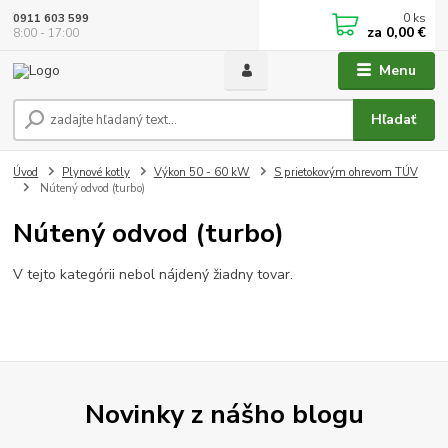
0
ks
0911 603 599
za
0,00 €
8:00 - 17:00
Menu
Hľadať
Úvod
Plynové kotly
Výkon 50 - 60 kW
S prietokovým ohrevom TÚV
Nútený odvod (turbo)
Nútený odvod (turbo)
V tejto kategórii nebol nájdený žiadny tovar.
Novinky z nášho blogu