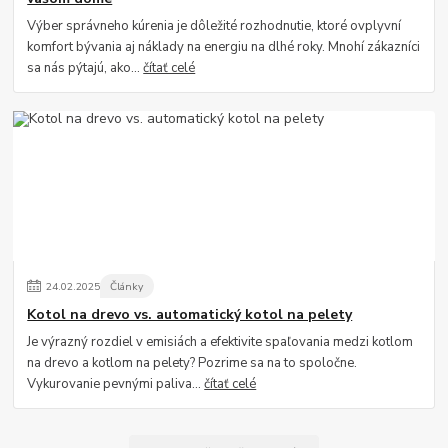
Výber správneho kúrenia je dôležité rozhodnutie, ktoré ovplyvní
komfort bývania aj náklady na energiu na dlhé roky. Mnohí zákazníci
sa nás pýtajú, ako...
čítať celé
24
.
02
.
2025
Články
Kotol na drevo vs. automatický kotol na pelety
Je výrazný rozdiel v emisiách a efektivite spaľovania medzi kotlom
na drevo a kotlom na pelety? Pozrime sa na to spoločne.
Vykurovanie pevnými paliva...
čítať celé