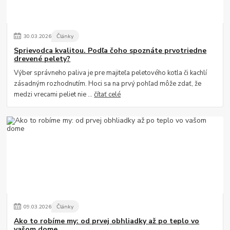
30
.
03
.
2026
Články
Sprievodca kvalitou. Podľa čoho spoznáte prvotriedne
drevené pelety?
Výber správneho paliva je pre majiteľa peletového kotla či kachlí
zásadným rozhodnutím. Hoci sa na prvý pohľad môže zdať, že
medzi vrecami peliet nie ...
čítať celé
09
.
03
.
2026
Články
Ako to robíme my: od prvej obhliadky až po teplo vo
vašom dome