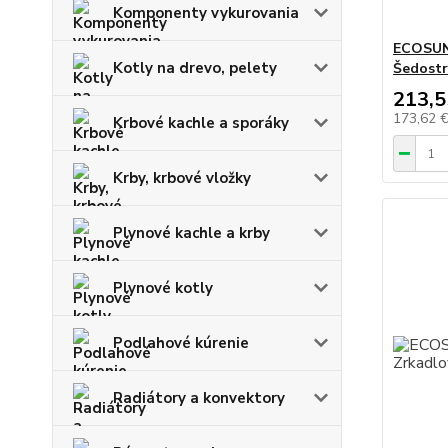
Komponenty vykurovania
ECOSUN
Kotly na drevo, pelety
Šedostr
213,5
173,62 
Krbové kachle a sporáky
Krby, krbové vložky
Plynové kachle a krby
Plynové kotly
Podlahové kúrenie
Radiátory a konvektory