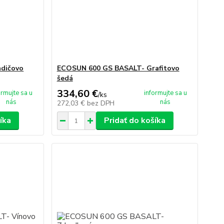
dičovo
ECOSUN 600 GS BASALT- Grafitovo
šedá
334,60 €
ormujte sa u
informujte sa u
/
ks
nás
nás
272,03 €
bez DPH
íka
Pridať do košíka