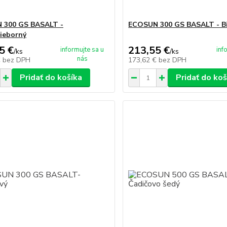
 300 GS BASALT -
ECOSUN 300 GS BASALT - Bi
ieborný
5 €
213,55 €
informujte sa u
inf
/
ks
/
ks
nás
€
bez DPH
173,62 €
bez DPH
Pridať do košíka
Pridať do koš