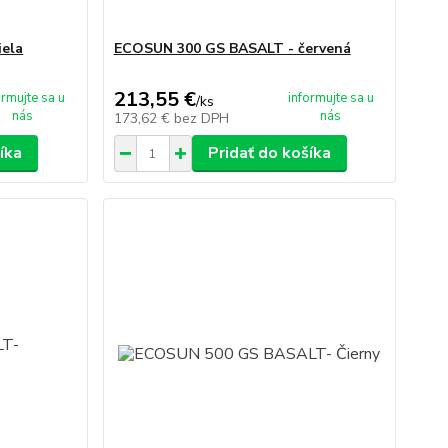
ela
ECOSUN 300 GS BASALT - červená
213,55 €
ormujte sa u
informujte sa u
/
ks
nás
nás
173,62 €
bez DPH
íka
Pridať do košíka