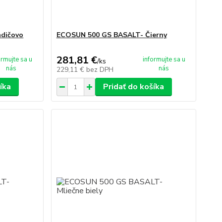
dičovo
ECOSUN 500 GS BASALT- Čierny
281,81 €
ormujte sa u
informujte sa u
/
ks
nás
nás
229,11 €
bez DPH
íka
Pridať do košíka