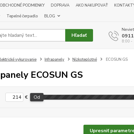
OBCHODNÉ PODMIENKY
DOPRAVA
AKO NAKUPOVAŤ
KONTAKT
y
Tepelné čerpadlo
BLOG
Neviet
Hľadať
0911
8:00 -
lektrické vykurovanie
Infrapanely
Nízkoteplotné
ECOSUN GS
apanely ECOSUN GS
€
Od
Upresniť parametr