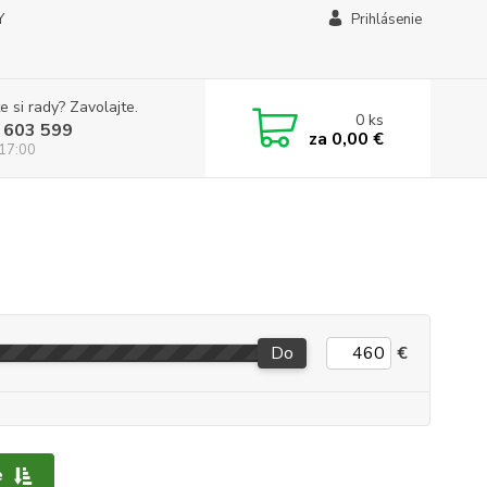
Y
Prihlásenie
e si rady? Zavolajte.
0
ks
 603 599
za
0,00 €
 17:00
Do
€
e