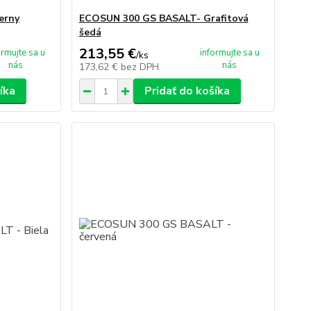
erny
ECOSUN 300 GS BASALT- Grafitová
šedá
213,55 €
ormujte sa u
informujte sa u
/
ks
nás
nás
173,62 €
bez DPH
íka
Pridať do košíka