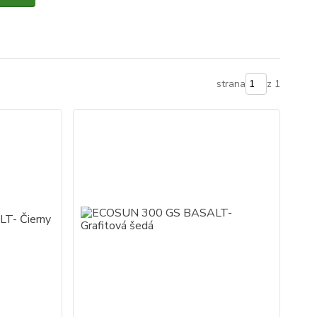
strana
z 1