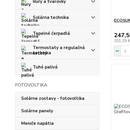
Rúry a tvarovky
Solárna technika
ECOSUN
Tepelné čerpadlá
247,5
201,29 
Termostaty a regulačná
technika
Tuhé palivá
FOTOVOLTIKA
Solárne zostavy - fotovoltika
Solárne panely
Meniče napätia