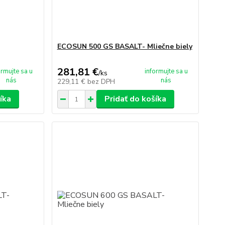
ECOSUN 500 GS BASALT- Mliečne biely
281,81 €
ormujte sa u
informujte sa u
/
ks
nás
nás
229,11 €
bez DPH
íka
Pridať do košíka