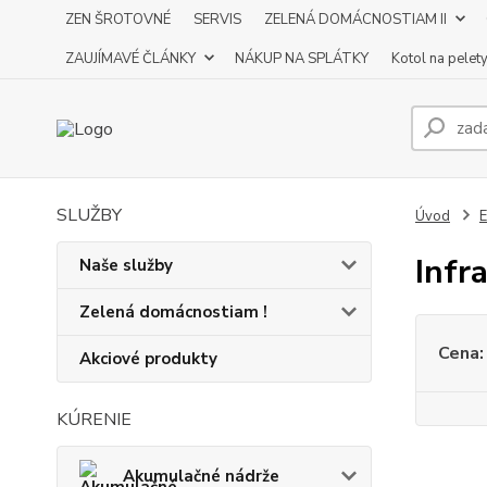
ZEN ŠROTOVNÉ
SERVIS
ZELENÁ DOMÁCNOSTIAM II
ZAUJÍMAVÉ ČLÁNKY
NÁKUP NA SPLÁTKY
Kotol na pelet
SLUŽBY
Úvod
E
Infr
Naše služby
Zelená domácnostiam !
Cena:
Akciové produkty
KÚRENIE
Akumulačné nádrže