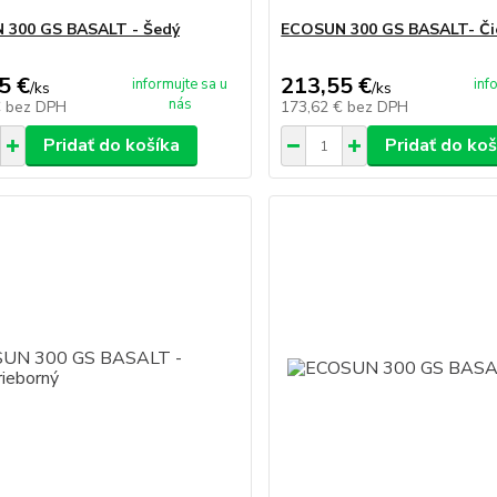
 300 GS BASALT - Šedý
ECOSUN 300 GS BASALT- Či
5 €
213,55 €
informujte sa u
inf
/
ks
/
ks
nás
€
bez DPH
173,62 €
bez DPH
Pridať do košíka
Pridať do koš