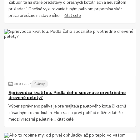
Zabudnite na staré predstavy o prašných kotolniach a neustálom
prikladaní. Dnešné vykurovanie tuhým palivom pripomína skôr
prácu precízne nastaveného ...
čítať celé
30
.
03
.
2026
Články
Sprievodca kvalitou. Podľa čoho spoznáte prvotriedne
drevené pelety?
Výber správneho paliva je pre majiteľa peletového kotla či kachlí
zásadným rozhodnutím. Hoci sa na prvý pohľad môže zdať, že
medzi vrecami peliet nie ...
čítať celé