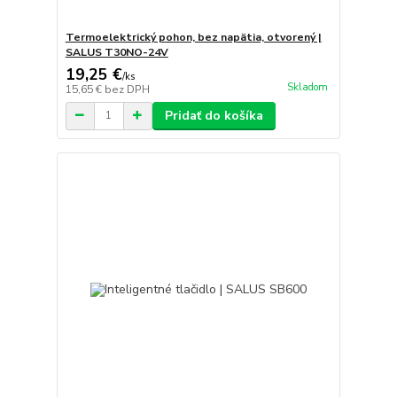
Termoelektrický pohon, bez napätia, otvorený |
SALUS T30NO-24V
19,25 €
/
ks
Skladom
15,65 €
bez DPH
Pridať do košíka