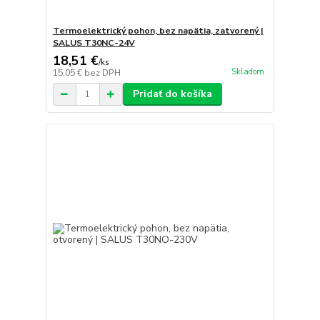
Termoelektrický pohon, bez napätia, zatvorený |
SALUS T30NC-24V
18,51 €
/
ks
Skladom
15,05 €
bez DPH
Pridať do košíka