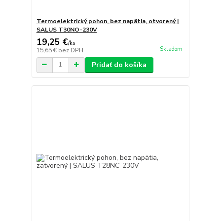
Termoelektrický pohon, bez napätia, otvorený |
SALUS T30NO-230V
19,25 €
/
ks
Skladom
15,65 €
bez DPH
Pridať do košíka