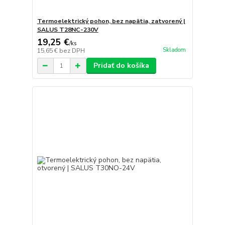
Termoelektrický pohon, bez napätia, zatvorený |
SALUS T28NC-230V
19,25 €
/
ks
Skladom
15,65 €
bez DPH
Pridať do košíka