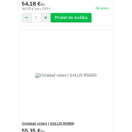
54,18 €
/
ks
Skladom
44,05 €
bez DPH
Pridať do košíka
Ovládač roliet | SALUS RS600
55,35 €
/
ks