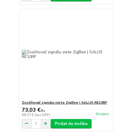
Zosilňovač signálu siete ZigBee | SALUS RE10RF
73,03 €
/
ks
Skladom
59,37 €
bez DPH
Pridať do košíka