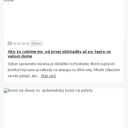
09
.
03
.
2026
Články
Ako to robíme my: od prvej obhliadky až po teplo vo
vašom dome
Výber správneho kúrenia je dôležité rozhodnutie, ktoré ovplyvní
komfort bývania aj náklady na energiu na dlhé roky. Mnohí zákazníci
sa nás pýtajú, ako...
čítať celé