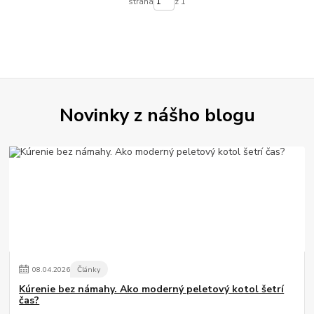
strana
z 1
Novinky z nášho blogu
08
.
04
.
2026
Články
Kúrenie bez námahy. Ako moderný peletový kotol šetrí
čas?