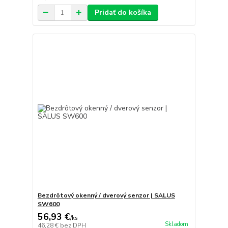
Pridať do košíka
Bezdrôtový okenný / dverový senzor | SALUS
SW600
56,93 €
/
ks
Skladom
46,28 €
bez DPH