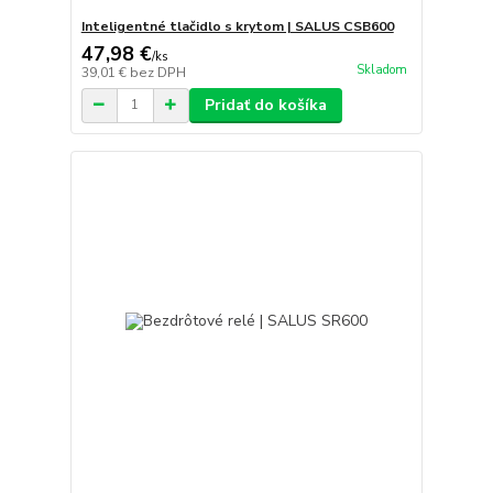
Inteligentné tlačidlo s krytom | SALUS CSB600
47,98 €
/
ks
Skladom
39,01 €
bez DPH
Pridať do košíka