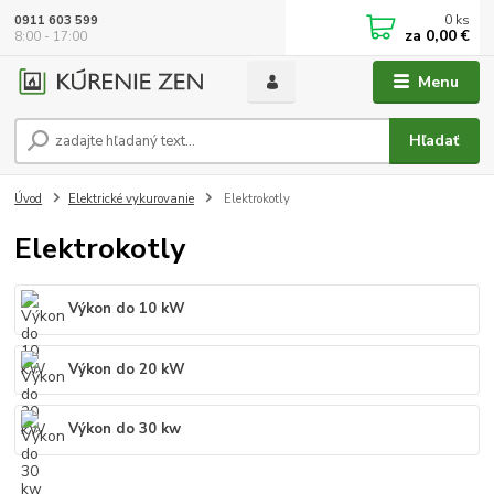
0
ks
0911 603 599
za
0,00 €
8:00 - 17:00
Menu
Hľadať
Úvod
Elektrické vykurovanie
Elektrokotly
Elektrokotly
Výkon do 10 kW
Výkon do 20 kW
Výkon do 30 kw