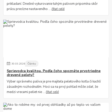
prikladaní. Dnešné vykurovanie tuhým palivom pripomína skôr
prácu precízne nastaveného ...
čítať celé
30
.
03
.
2026
Články
Sprievodca kvalitou. Podľa čoho spoznáte prvotriedne
drevené pelety?
Výber správneho paliva je pre majiteľa peletového kotla či kachlí
zásadným rozhodnutím. Hoci sa na prvý pohľad môže zdať, že
medzi vrecami peliet nie ...
čítať celé