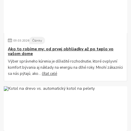
09
.
03
.
2026
Články
Ako to robíme my: od prvej obhliadky až po teplo vo
vašom dome
Výber správneho kúrenia je dôležité rozhodnutie, ktoré ovplyvní
komfort bývania aj náklady na energiu na dlhé roky. Mnohí zákazníci
sa nás pýtajú, ako...
čítať celé