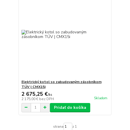
Elektrický kotol so zabudovaným zásobníkom
TÚV | CMX15i
2 675,25 €
/
ks
Skladom
2 175,00 €
bez DPH
Pridať do košíka
strana
z 1