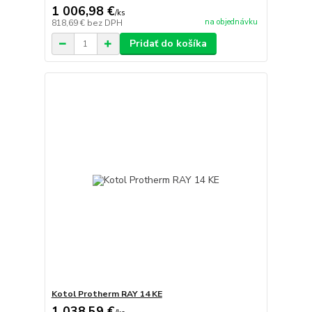
1 006,98 €
/
ks
na objednávku
818,69 €
bez DPH
Pridať do košíka
Kotol Protherm RAY 14 KE
1 038,59 €