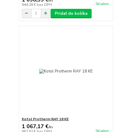
/
ks
Skladom
844,38 €
bez DPH
Pridať do košíka
Kotol Protherm RAY 18 KE
1 067,17 €
/
ks
Skladom
867,62 €
bez DPH