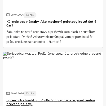
08
.
04
.
2026
Články
Kúrenie bez námahy. Ako moderný peletový kotol šetrí
čas?
Zabudnite na staré predstavy o prašných kotolniach a neustálom
prikladaní. Dnešné vykurovanie tuhým palivom pripomína skôr
prácu precízne nastaveného ...
čítať celé
30
.
03
.
2026
Články
Sprievodca kvalitou. Podľa čoho spoznáte prvotriedne
drevené pelety?