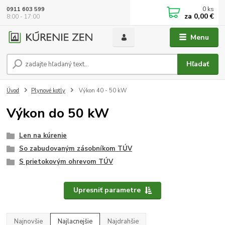
0
ks
0911 603 599
za
0,00 €
8:00 - 17:00
Menu
Hľadať
Úvod
Plynové kotly
Výkon 40 - 50 kW
Výkon do 50 kW
Len na kúrenie
So zabudovaným zásobníkom TÚV
S prietokovým ohrevom TÚV
Upresniť parametre
Najnovšie
Najlacnejšie
Najdrahšie