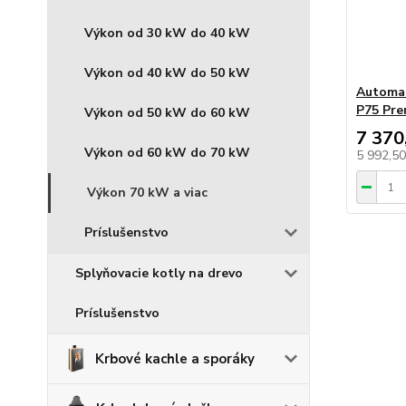
Výkon od 30 kW do 40 kW
Výkon od 40 kW do 50 kW
Automat
P75 Pr
Výkon od 50 kW do 60 kW
7 370
Výkon od 60 kW do 70 kW
5 992,5
Výkon 70 kW a viac
Príslušenstvo
Splyňovacie kotly na drevo
Príslušenstvo
Krbové kachle a sporáky