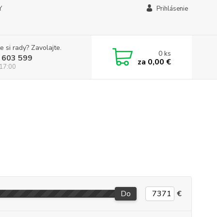
Y
Prihlásenie
e si rady? Zavolajte.
0
ks
 603 599
za
0,00 €
 17:00
Do
€