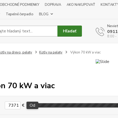
OBCHODNÉ PODMIENKY
DOPRAVA
AKO NAKUPOVAŤ
KONTAKT
y
Tepelné čerpadlo
BLOG
Neviet
Hľadať
0911
8:00 -
otly na drevo, pelety
Kotly na pelety
Výkon 70 kW a viac
n 70 kW a viac
€
Od