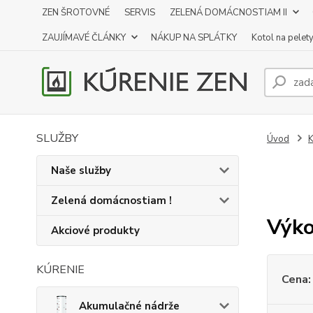
ZEN ŠROTOVNÉ
SERVIS
ZELENÁ DOMÁCNOSTIAM II
ZAUJÍMAVÉ ČLÁNKY
NÁKUP NA SPLÁTKY
Kotol na pelet
SLUŽBY
Úvod
K
Naše služby
Zelená domácnostiam !
Výko
Akciové produkty
KÚRENIE
Cena:
Akumulačné nádrže