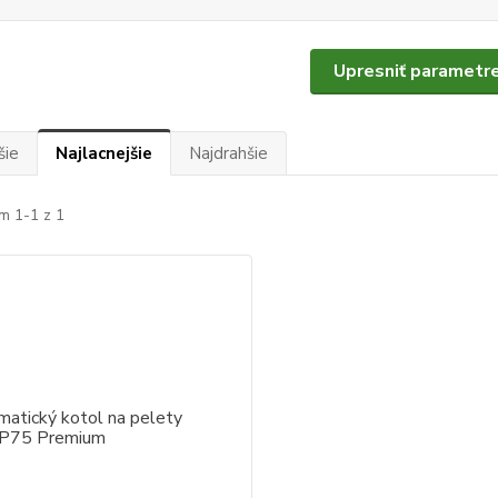
Upresniť parametr
šie
Najlacnejšie
Najdrahšie
m 1-1 z 1