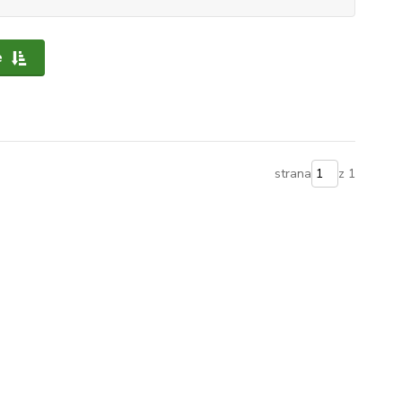
e
strana
z 1