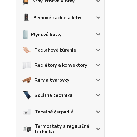
Krby, krbové vložky
Plynové kachle a krby
Plynové kotly
Podlahové kúrenie
Radiátory a konvektory
Rúry a tvarovky
Solárna technika
Tepelné čerpadlá
Termostaty a regulačná
technika