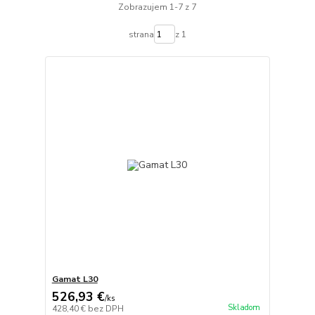
Zobrazujem 1-7 z 7
strana
z 1
Gamat L30
526,93 €
/
ks
Skladom
428,40 €
bez DPH