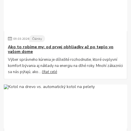
09
.
03
.
2026
Články
Ako to robíme my: od prvej obhliadky až po teplo vo
vašom dome
Výber správneho kúrenia je dôležité rozhodnutie, ktoré ovplyvní
komfort bývania aj náklady na energiu na dlhé roky. Mnohí zákazníci
sa nás pýtajú, ako...
čítať celé