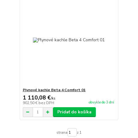
Plynové kachle Beta 4 Comfort 01
1 110,08 €
/
ks
obvykle do 3 dní
902,50 €
bez DPH
Pridať do košíka
strana
z 1