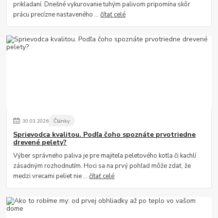
prikladaní. Dnešné vykurovanie tuhým palivom pripomína skôr
prácu precízne nastaveného ...
čítať celé
30
.
03
.
2026
Články
Sprievodca kvalitou. Podľa čoho spoznáte prvotriedne
drevené pelety?
Výber správneho paliva je pre majiteľa peletového kotla či kachlí
zásadným rozhodnutím. Hoci sa na prvý pohľad môže zdať, že
medzi vrecami peliet nie ...
čítať celé