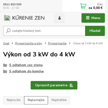
0
ks
0911 603 599
za
0,00 €
8:00 - 17:00
Menu
Hľadať
Úvod
Plynové kachle a krby
Plynové kachle
Výkon od 3 kW do 4 kW
Výkon od 3 kW do 4 kW
S odťahom cez stenu
S odťahom do komína
Upresniť parametre
Najnovšie
Najlacnejšie
Najdrahšie