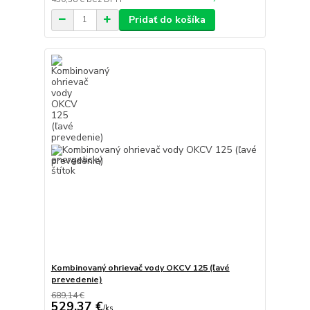
Pridať do košíka
Kombinovaný ohrievač vody OKCV 125 (ľavé
prevedenie)
689,14 €
529,37 €
/
ks