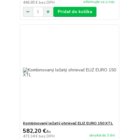
informujte sa u nás
446,85 €
bez DPH
Pridať do košíka
Kombinovaný ležatý ohrievač ELIZ EURO 150 XTL
582,20 €
/
ks
obvykle do 3 dní
473,34 €
bez DPH