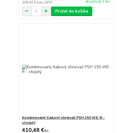
obvykle do 3 dní
308,61 €
bez DPH
Pridať do košíka
Kombinovaný tlakový ohrievač PSH 150 WE-R -
stojatý
410,48 €
/
ks