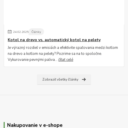
24
.
02
.
2025
Články
Kotol na drevo vs. automatický kotol na pelety
Je výrazný rozdiel v emisiách a efektivite spaľovania medzi kotlom
na drevo a kotlom na pelety? Pozrime sa na to spoločne.
Vykurovanie pevnými paliva...
čítať celé
Zobraziť všetky články
Nakupovanie v e-shope