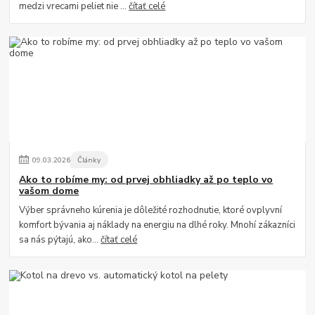
medzi vrecami peliet nie ...
čítať celé
09
.
03
.
2026
Články
Ako to robíme my: od prvej obhliadky až po teplo vo
vašom dome
Výber správneho kúrenia je dôležité rozhodnutie, ktoré ovplyvní
komfort bývania aj náklady na energiu na dlhé roky. Mnohí zákazníci
sa nás pýtajú, ako...
čítať celé