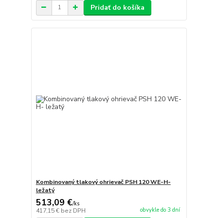
Pridať do košíka
Kombinovaný tlakový ohrievač PSH 120 WE-H-
ležatý
513,09 €
/
ks
obvykle do 3 dní
417,15 €
bez DPH