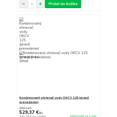
Pridať do košíka
Kombinovaný ohrievač vody OKCV 125 (pravé
prevedenie)
689,14 €
529,37 €
/
ks
informujte sa u nás
430,38 €
bez DPH