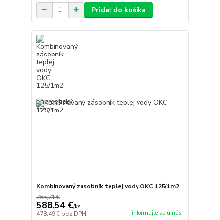
Pridať do košíka
Kombinovaný zásobník teplej vody OKC 125/1m2
765,71 €
588,54 €
/
ks
informujte sa u nás
478,49 €
bez DPH