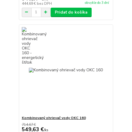
obvykle do 3 dní
444,69 €
bez DPH
Pridať do košíka
Kombinovaný ohrievač vody OKC 160
714,67 €
549,63 €
/
ks