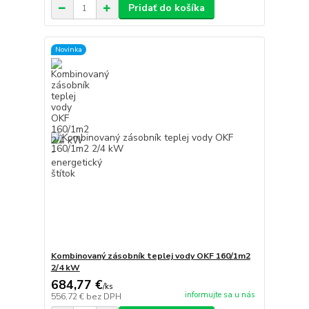
Pridať do košíka
Novinka
Kombinovaný zásobník teplej vody OKF 160/1m2
2/4 kW
684,77 €
/
ks
informujte sa u nás
556,72 €
bez DPH