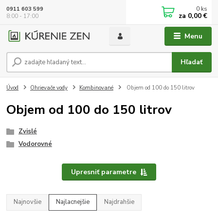
0
ks
0911 603 599
za
0,00 €
8:00 - 17:00
Menu
Hľadať
Úvod
Ohrievače vody
Kombinované
Objem od 100 do 150 litrov
Objem od 100 do 150 litrov
Zvislé
Vodorovné
Upresniť parametre
Najnovšie
Najlacnejšie
Najdrahšie