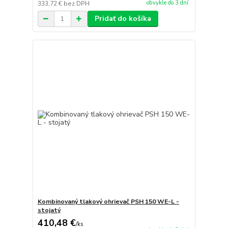
obvykle do 3 dní
333,72 €
bez DPH
Pridať do košíka
Kombinovaný tlakový ohrievač PSH 150 WE-L -
stojatý
410,48 €
/
ks