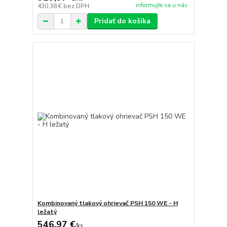
informujte sa u nás
430,38 €
bez DPH
Pridať do košíka
Kombinovaný tlakový ohrievač PSH 150 WE - H
ležatý
546,97 €
/
ks