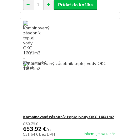
Pridať do košíka
Kombinovaný zásobník teplej vody OKC 160/1m2
850,79 €
653,92 €
/
ks
informujte sa u nás
531,64 €
bez DPH