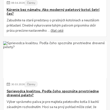
08
.
04
.
2026
Články
Kúrenie bez námahy. Ako moderný peletový kotol šetrí
čas?
Zabudnite na staré predstavy o prašných kotolniach a neustálom
prikladaní. Dnešné vykurovanie tuhým palivom pripomína skôr
prácu precízne nastaveného ...
čítať celé
30
.
03
.
2026
Články
Sprievodca kvalitou. Podľa čoho spoznáte prvotriedne
drevené pelety?
Výber správneho paliva je pre majiteľa peletového kotla či kachlí
zásadným rozhodnutím. Hoci sa na prvý pohľad môže zdať, že