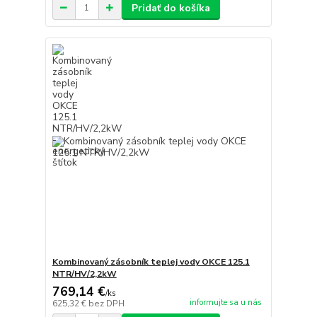
Pridať do košíka
Kombinovaný zásobník teplej vody OKCE 125.1
NTR/HV/2,2kW
769,14 €
/
ks
informujte sa u nás
625,32 €
bez DPH