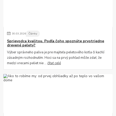
30
.
03
.
2026
Články
Sprievodca kvalitou. Podľa čoho spoznáte prvotriedne
drevené pelety?
Výber správneho paliva je pre majiteľa peletového kotla či kachlí
zásadným rozhodnutím. Hoci sa na prvý pohľad môže zdať, že
medzi vrecami peliet nie ...
čítať celé