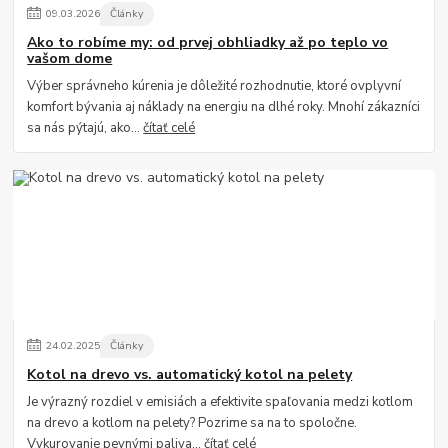
09
.
03
.
2026
Články
Ako to robíme my: od prvej obhliadky až po teplo vo
vašom dome
Výber správneho kúrenia je dôležité rozhodnutie, ktoré ovplyvní
komfort bývania aj náklady na energiu na dlhé roky. Mnohí zákazníci
sa nás pýtajú, ako...
čítať celé
24
.
02
.
2025
Články
Kotol na drevo vs. automatický kotol na pelety
Je výrazný rozdiel v emisiách a efektivite spaľovania medzi kotlom
na drevo a kotlom na pelety? Pozrime sa na to spoločne.
Vykurovanie pevnými paliva...
čítať celé