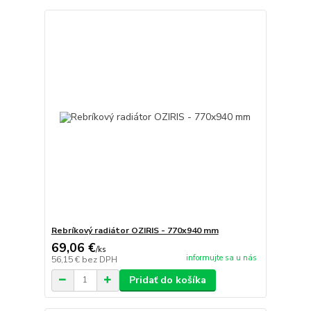
Rebríkový radiátor OZIRIS - 770x940 mm
69,06 €
/
ks
informujte sa u nás
56,15 €
bez DPH
Pridať do košíka