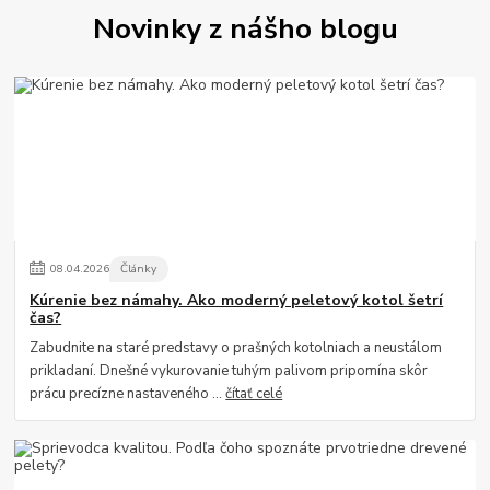
Novinky z nášho blogu
08
.
04
.
2026
Články
Kúrenie bez námahy. Ako moderný peletový kotol šetrí
čas?
Zabudnite na staré predstavy o prašných kotolniach a neustálom
prikladaní. Dnešné vykurovanie tuhým palivom pripomína skôr
prácu precízne nastaveného ...
čítať celé