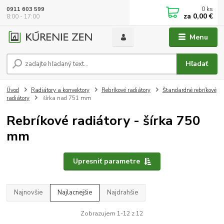
0
ks
0911 603 599
za
0,00 €
8:00 - 17:00
Menu
Hľadať
Úvod
Radiátory a konvektory
Rebríkové radiátory
Štandardné rebríkové
radiátory
šírka nad 751 mm
Rebríkové radiátory - šírka 750
mm
Upresniť parametre
Najnovšie
Najlacnejšie
Najdrahšie
Zobrazujem 1-12 z 12