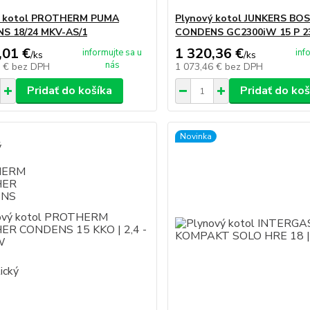
ý kotol PROTHERM PUMA
Plynový kotol JUNKERS BO
S 18/24 MKV-AS/1
CONDENS GC2300iW 15 P 23
,01 €
1 320,36 €
informujte sa u
inf
/
ks
/
ks
nás
2 €
bez DPH
1 073,46 €
bez DPH
Pridať do košíka
Pridať do koš
Novinka