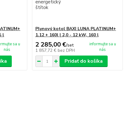
PLATINUM+
Plynový kotol BAXI LUNA PLATINUM+
5 l
1.12 + 160l | 2,0 - 12 kW, 160 l
2 285,00 €
ormujte sa u
informujte sa u
/
set
nás
nás
1 857,72 €
bez DPH
íka
Pridať do košíka