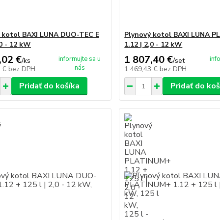
 kotol BAXI LUNA DUO-TEC E
Plynový kotol BAXI LUNA 
,0 - 12 kW
1.12 | 2,0 - 12 kW
,02 €
1 807,40 €
informujte sa u
inf
/
ks
/
set
nás
6 €
bez DPH
1 469,43 €
bez DPH
Pridať do košíka
Pridať do koš