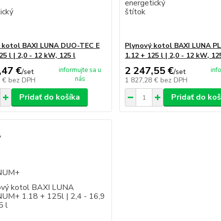
 kotol BAXI LUNA DUO-TEC E
Plynový kotol BAXI LUNA 
25 l | 2,0 - 12 kW, 125 l
1.12 + 125 l | 2,0 - 12 kW, 12
,47 €
2 247,55 €
informujte sa u
inf
/
set
/
set
nás
7 €
bez DPH
1 827,28 €
bez DPH
Pridať do košíka
Pridať do koš