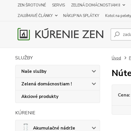
ZEN ŠROTOVNÉ
SERVIS
ZELENÁ DOMÁCNOSTIAM II
ZAUJÍMAVÉ ČLÁNKY
NÁKUP NA SPLÁTKY
Kotol na pelet
SLUŽBY
Úvod
P
Núte
Naše služby
Zelená domácnostiam !
Cena:
Akciové produkty
KÚRENIE
Akumulačné nádrže