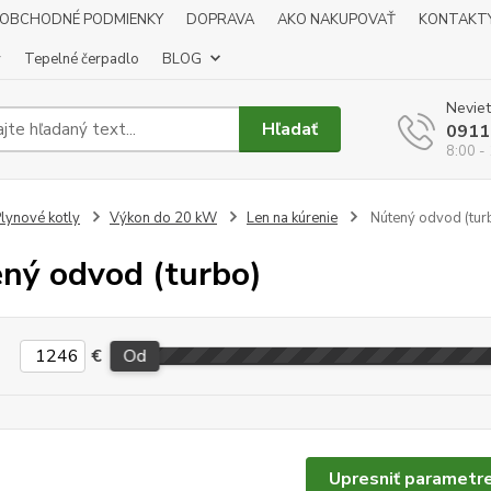
OBCHODNÉ PODMIENKY
DOPRAVA
AKO NAKUPOVAŤ
KONTAKT
y
Tepelné čerpadlo
BLOG
Neviet
Hľadať
0911
8:00 -
lynové kotly
Výkon do 20 kW
Len na kúrenie
Nútený odvod (tur
ný odvod (turbo)
€
Od
Upresniť parametr