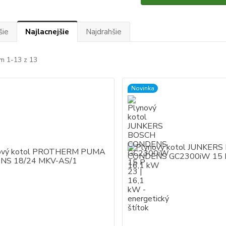
šie
Najlacnejšie
Najdrahšie
m 1-13 z 13
Novinka