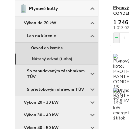
Plynov
Plynové kotly
CONDEN
1 246
Výkon do 20 kW
1 013,0
Len na kúrenie
Odvod do komína
Nútený odvod (turbo)
So zabudovaným zásobníkom
TÚV
S prietokovým ohrevom TÚV
Výkon 20 - 30 kW
Výkon 30 - 40 kW
Výkon 40 - 50 kW