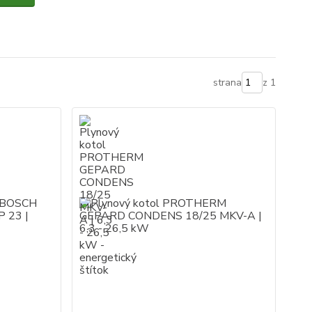
strana
z 1