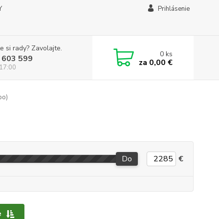
Y
Prihlásenie
e si rady? Zavolajte.
0
ks
 603 599
za
0,00 €
 17:00
bo)
Do
€
e