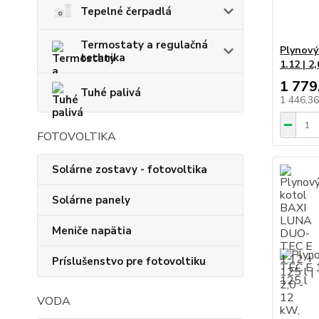
Tepelné čerpadlá
Termostaty a regulačná
Plynový
technika
1.12 | 2
1 779
Tuhé palivá
1 446,3
FOTOVOLTIKA
Solárne zostavy - fotovoltika
Solárne panely
Meniče napätia
Príslušenstvo pre fotovoltiku
VODA