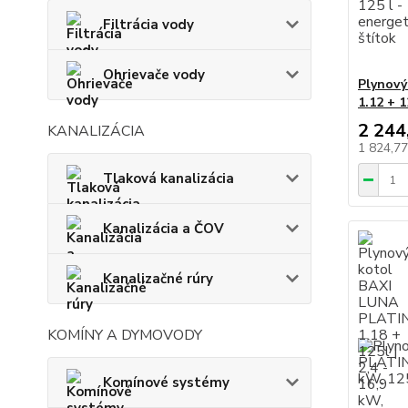
Filtrácia vody
Ohrievače vody
Plynový
1.12 + 1
2 244
KANALIZÁCIA
1 824,7
Tlaková kanalizácia
Kanalizácia a ČOV
Kanalizačné rúry
KOMÍNY A DYMOVODY
Komínové systémy