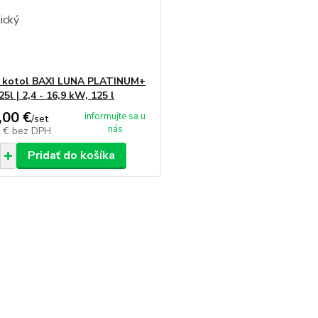
ý kotol BAXI LUNA PLATINUM+
25l | 2,4 - 16,9 kW, 125 l
,00 €
informujte sa u
/
set
nás
2 €
bez DPH
Pridať do košíka