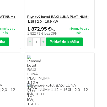
PLATINUM+
Plynový kotol BAXI LUNA PLATINUM+
1.18 | 2,0 - 16,9 kW
1 872,95 €
ormujte sa u
informujte sa u
/
ks
nás
nás
1 522,72 €
bez DPH
íka
Pridať do košíka