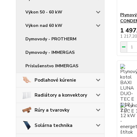
Výkon 50 - 60 kW
Plynov
CONDENS
Výkon nad 60 kW
1 497
1 217,2
Dymovody - PROTHERM
Dymovody - IMMERGAS
Príslušenstvo IMMERGAS
Podlahové kúrenie
Radiátory a konvektory
Rúry a tvarovky
Solárna technika