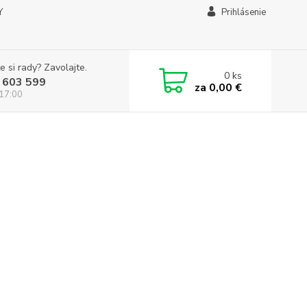
Y
Prihlásenie
e si rady? Zavolajte.
0
ks
 603 599
za
0,00 €
 17:00