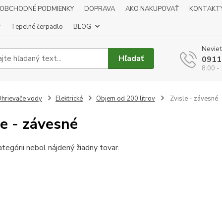
OBCHODNÉ PODMIENKY
DOPRAVA
AKO NAKUPOVAŤ
KONTAKT
y
Tepelné čerpadlo
BLOG
Neviet
Hľadať
0911
8:00 -
hrievače vody
Elektrické
Objem od 200 litrov
Zvisle - závesné
le - závesné
ategórii nebol nájdený žiadny tovar.