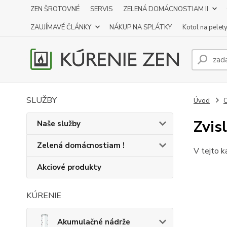
ZEN ŠROTOVNÉ
SERVIS
ZELENÁ DOMÁCNOSTIAM II
ZAUJÍMAVÉ ČLÁNKY
NÁKUP NA SPLÁTKY
Kotol na pelet
SLUŽBY
Úvod
O
Zvis
Naše služby
Zelená domácnostiam !
V tejto k
Akciové produkty
KÚRENIE
Akumulačné nádrže