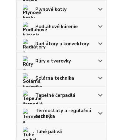
Plynové kotly
Podlahové kúrenie
Radiátory a konvektory
Rúry a tvarovky
Solárna technika
Tepelné čerpadlá
Termostaty a regulačná
technika
Tuhé palivá