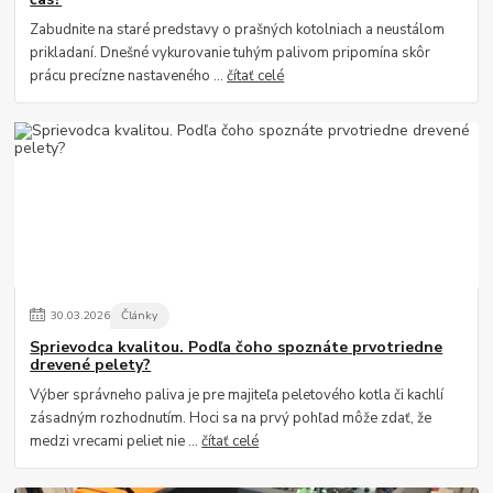
Zabudnite na staré predstavy o prašných kotolniach a neustálom
prikladaní. Dnešné vykurovanie tuhým palivom pripomína skôr
prácu precízne nastaveného ...
čítať celé
30
.
03
.
2026
Články
Sprievodca kvalitou. Podľa čoho spoznáte prvotriedne
drevené pelety?
Výber správneho paliva je pre majiteľa peletového kotla či kachlí
zásadným rozhodnutím. Hoci sa na prvý pohľad môže zdať, že
medzi vrecami peliet nie ...
čítať celé