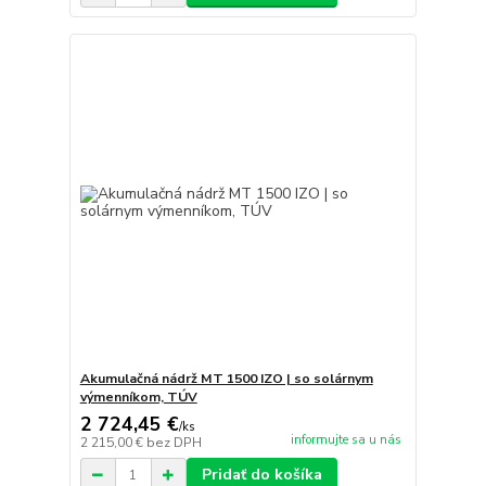
Akumulačná nádrž MT 1500 IZO | so solárnym
výmenníkom, TÚV
2 724,45 €
/
ks
informujte sa u nás
2 215,00 €
bez DPH
Pridať do košíka