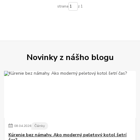
strana
z 1
Novinky z nášho blogu
08
.
04
.
2026
Články
Kúrenie bez námahy. Ako moderný peletový kotol šetrí
čas?