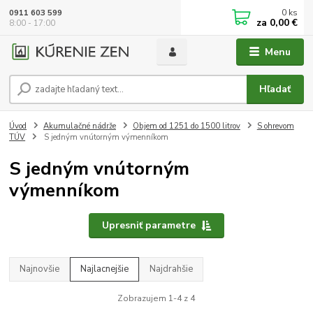
0
ks
0911 603 599
za
0,00 €
8:00 - 17:00
Menu
Hľadať
Úvod
Akumulačné nádrže
Objem od 1251 do 1500 litrov
S ohrevom
TÚV
S jedným vnútorným výmenníkom
S jedným vnútorným
výmenníkom
Upresniť parametre
Najnovšie
Najlacnejšie
Najdrahšie
Zobrazujem 1-4 z 4