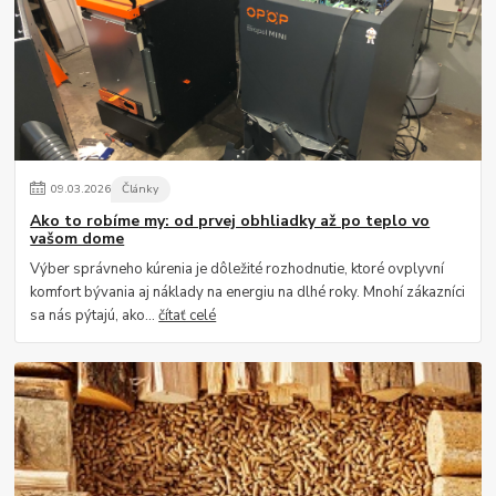
09
.
03
.
2026
Články
Ako to robíme my: od prvej obhliadky až po teplo vo
vašom dome
Výber správneho kúrenia je dôležité rozhodnutie, ktoré ovplyvní
komfort bývania aj náklady na energiu na dlhé roky. Mnohí zákazníci
sa nás pýtajú, ako...
čítať celé