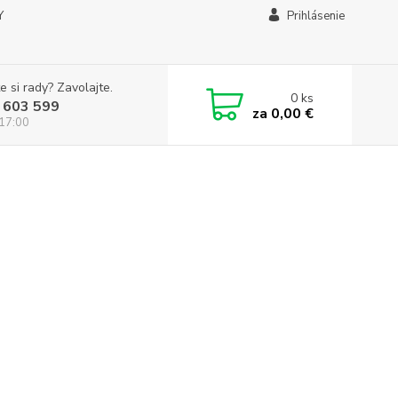
Y
Prihlásenie
e si rady? Zavolajte.
0
ks
 603 599
za
0,00 €
 17:00