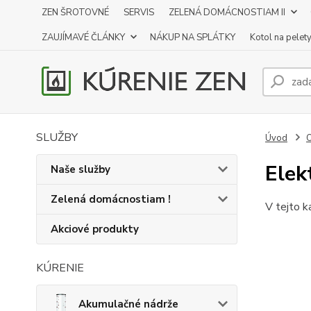
ZEN ŠROTOVNÉ
SERVIS
ZELENÁ DOMÁCNOSTIAM II
ZAUJÍMAVÉ ČLÁNKY
NÁKUP NA SPLÁTKY
Kotol na pelet
SLUŽBY
Úvod
O
Elek
Naše služby
Zelená domácnostiam !
V tejto k
Akciové produkty
KÚRENIE
Akumulačné nádrže