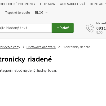
OBCHODNÉ PODMIENKY
DOPRAVA
AKO NAKUPOVAŤ
KONTAKT
y
Tepelné čerpadlo
BLOG
Neviet
Hľadať
0911
8:00 -
hrievače vody
Prietokové ohrievače
Elektronicky riadené
tronicky riadené
ategórii nebol nájdený žiadny tovar.