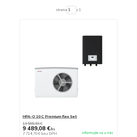
strana
z 1
HPA-O 10 C Premium flex Set
13 555,83 €
9 489,08 €
/
ks
informujte sa u nás
7 714,70 €
bez DPH