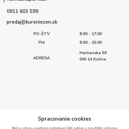
0911 603 599
predaj@kureniezen.sk
PO-ŠTV
8:00 - 17:00
PIA
8:00 - 15:00
Herlianska 59
ADRESA
040 14
Košice
Spracovanie cookies
Náš e-shop a partneri potrebujú Váš
súhlas
s použitím súborov