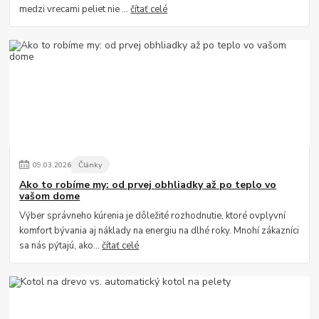
medzi vrecami peliet nie ...
čítať celé
09
.
03
.
2026
Články
Ako to robíme my: od prvej obhliadky až po teplo vo
vašom dome
Výber správneho kúrenia je dôležité rozhodnutie, ktoré ovplyvní
komfort bývania aj náklady na energiu na dlhé roky. Mnohí zákazníci
sa nás pýtajú, ako...
čítať celé