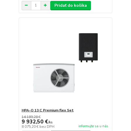
Pridať do košíka
HPA-O 13 C Premium flex Set
14 189,28 €
9 932,50 €
/
ks
informujte sa u nás
8 075,20 €
bez DPH