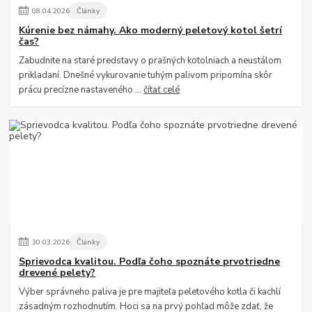
08
.
04
.
2026
Články
Kúrenie bez námahy. Ako moderný peletový kotol šetrí
čas?
Zabudnite na staré predstavy o prašných kotolniach a neustálom
prikladaní. Dnešné vykurovanie tuhým palivom pripomína skôr
prácu precízne nastaveného ...
čítať celé
30
.
03
.
2026
Články
Sprievodca kvalitou. Podľa čoho spoznáte prvotriedne
drevené pelety?
Výber správneho paliva je pre majiteľa peletového kotla či kachlí
zásadným rozhodnutím. Hoci sa na prvý pohľad môže zdať, že