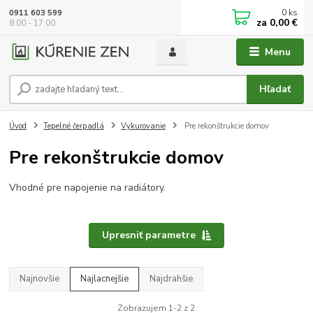
0
ks
0911 603 599
za
0,00 €
8:00 - 17:00
Menu
Hľadať
Úvod
Tepelné čerpadlá
Vykurovanie
Pre rekonštrukcie domov
Pre rekonštrukcie domov
Vhodné pre napojenie na radiátory.
Upresniť parametre
Najnovšie
Najlacnejšie
Najdrahšie
Zobrazujem 1-2 z 2