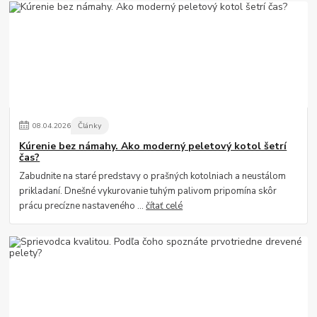
08
.
04
.
2026
Články
Kúrenie bez námahy. Ako moderný peletový kotol šetrí
čas?
Zabudnite na staré predstavy o prašných kotolniach a neustálom
prikladaní. Dnešné vykurovanie tuhým palivom pripomína skôr
prácu precízne nastaveného ...
čítať celé