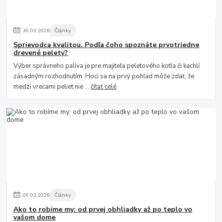
30
.
03
.
2026
Články
Sprievodca kvalitou. Podľa čoho spoznáte prvotriedne
drevené pelety?
Výber správneho paliva je pre majiteľa peletového kotla či kachlí
zásadným rozhodnutím. Hoci sa na prvý pohľad môže zdať, že
medzi vrecami peliet nie ...
čítať celé
09
.
03
.
2026
Články
Ako to robíme my: od prvej obhliadky až po teplo vo
vašom dome