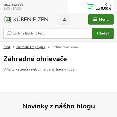
0
ks
0911 603 599
za
0,00 €
8:00 - 17:00
Menu
Hľadať
Úvod
Záhradné krby a grily
Záhradné ohrievače
Záhradné ohrievače
V tejto kategórii nebol nájdený žiadny tovar.
Novinky z nášho blogu