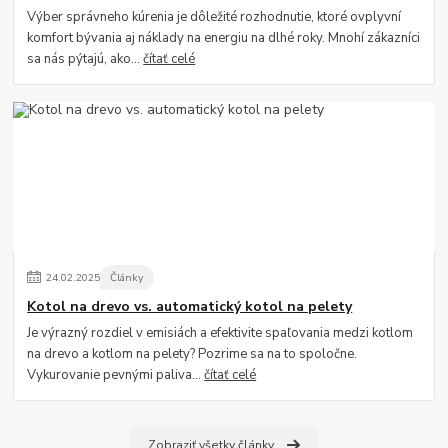
Výber správneho kúrenia je dôležité rozhodnutie, ktoré ovplyvní
komfort bývania aj náklady na energiu na dlhé roky. Mnohí zákazníci
sa nás pýtajú, ako...
čítať celé
24
.
02
.
2025
Články
Kotol na drevo vs. automatický kotol na pelety
Je výrazný rozdiel v emisiách a efektivite spaľovania medzi kotlom
na drevo a kotlom na pelety? Pozrime sa na to spoločne.
Vykurovanie pevnými paliva...
čítať celé
Zobraziť všetky články