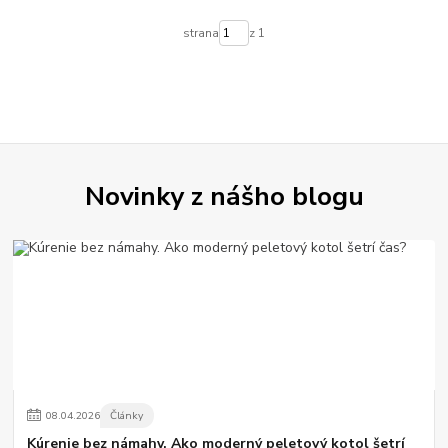
strana
z 1
Novinky z nášho blogu
08
.
04
.
2026
Články
Kúrenie bez námahy. Ako moderný peletový kotol šetrí