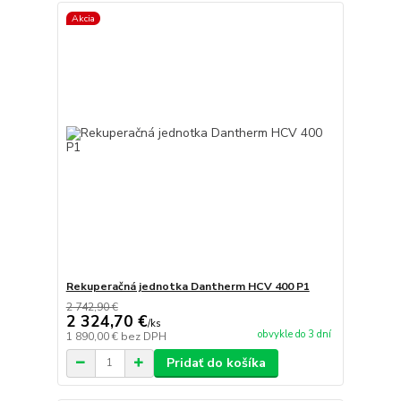
Akcia
Rekuperačná jednotka Dantherm HCV 400 P1
2 742,90 €
2 324,70 €
/
ks
obvykle do 3 dní
1 890,00 €
bez DPH
Pridať do košíka