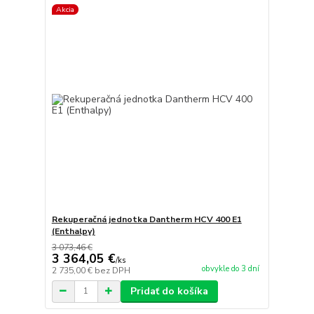
Akcia
Rekuperačná jednotka Dantherm HCV 400 E1
(Enthalpy)
3 073,46 €
3 364,05 €
/
ks
obvykle do 3 dní
2 735,00 €
bez DPH
Pridať do košíka