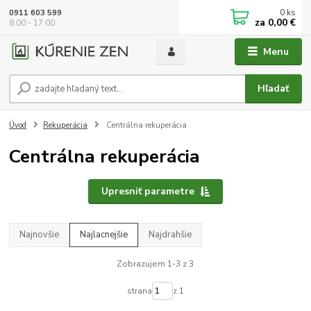
0
ks
0911 603 599
za
0,00 €
8:00 - 17:00
Menu
Hľadať
Úvod
Rekuperácia
Centrálna rekuperácia
Centrálna rekuperácia
Upresniť parametre
Najnovšie
Najlacnejšie
Najdrahšie
Zobrazujem 1-3 z 3
strana
z 1