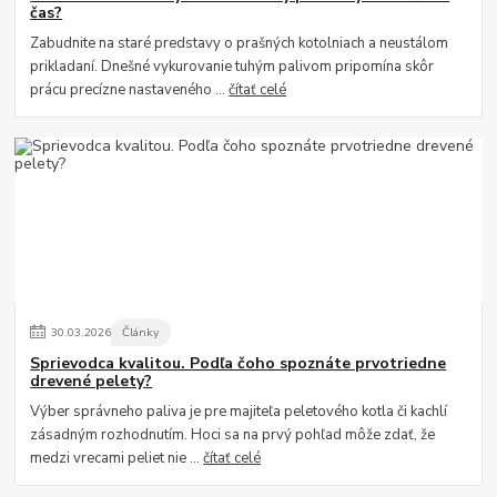
čas?
Zabudnite na staré predstavy o prašných kotolniach a neustálom
prikladaní. Dnešné vykurovanie tuhým palivom pripomína skôr
prácu precízne nastaveného ...
čítať celé
30
.
03
.
2026
Články
Sprievodca kvalitou. Podľa čoho spoznáte prvotriedne
drevené pelety?
Výber správneho paliva je pre majiteľa peletového kotla či kachlí
zásadným rozhodnutím. Hoci sa na prvý pohľad môže zdať, že
medzi vrecami peliet nie ...
čítať celé