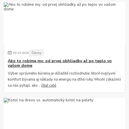
09
.
03
.
2026
Články
Ako to robíme my: od prvej obhliadky až po teplo vo
vašom dome
Výber správneho kúrenia je dôležité rozhodnutie, ktoré ovplyvní
komfort bývania aj náklady na energiu na dlhé roky. Mnohí zákazníci
sa nás pýtajú, ako...
čítať celé