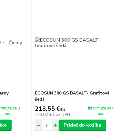
erny
ECOSUN 300 GS BASALT- Grafitová
šedá
213,55 €
ormujte sa u
informujte sa u
/
ks
nás
nás
173,62 €
bez DPH
íka
Pridať do košíka