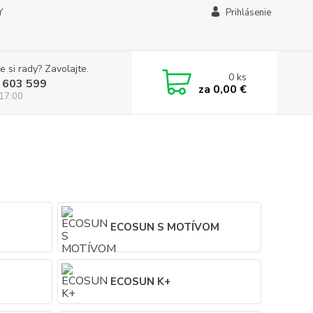
Y
Prihlásenie
e si rady? Zavolajte.
0
ks
 603 599
za
0,00 €
 17:00
ECOSUN S MOTÍVOM
L
ECOSUN K+