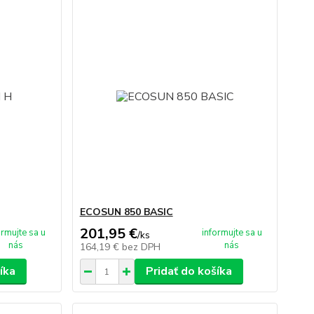
ECOSUN 850 BASIC
201,95 €
ormujte sa u
informujte sa u
/
ks
nás
nás
164,19 €
bez DPH
íka
Pridať do košíka