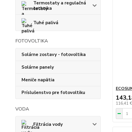
Termostaty a regulačná
technika
Tuhé palivá
FOTOVOLTIKA
Solárne zostavy - fotovoltika
Solárne panely
Meniče napätia
ECOSUN
Príslušenstvo pre fotovoltiku
143,1
116,41 
VODA
Filtrácia vody