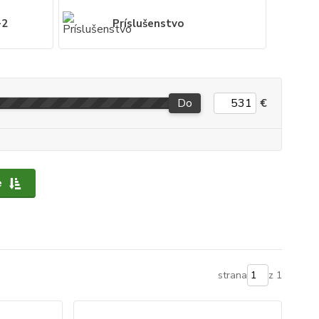
-2
Príslušenstvo
Do
€
e
strana
z 1