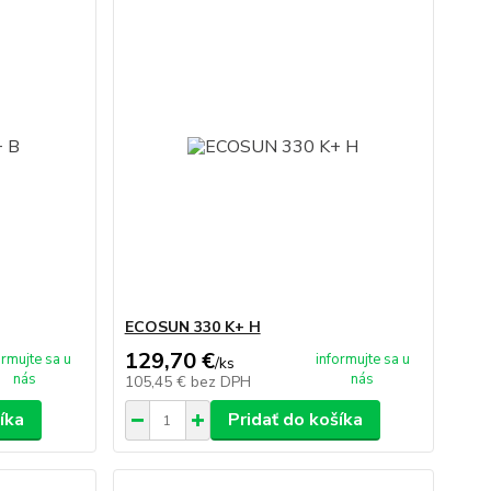
ECOSUN 330 K+ H
129,70 €
ormujte sa u
informujte sa u
/
ks
nás
nás
105,45 €
bez DPH
íka
Pridať do košíka