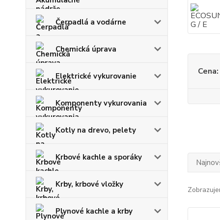
Čerpadlá a vodárne
Chemická úprava
Cena:
Elektrické vykurovanie
Komponenty vykurovania
Kotly na drevo, pelety
Krbové kachle a sporáky
Najnov
Krby, krbové vložky
Zobrazuje
Plynové kachle a krby