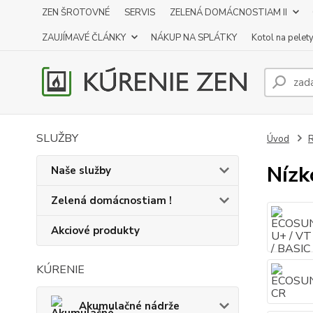
ZEN ŠROTOVNÉ
SERVIS
ZELENÁ DOMÁCNOSTIAM II
ZAUJÍMAVÉ ČLÁNKY
NÁKUP NA SPLÁTKY
Kotol na pelet
SLUŽBY
Úvod
R
Nízk
Naše služby
Zelená domácnostiam !
Akciové produkty
KÚRENIE
Akumulačné nádrže