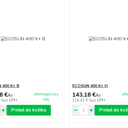
 400 K+ B
ECOSUN 400 K+ H
8 €
143,18 €
informujte sa u
inf
/
ks
/
ks
nás
€
bez DPH
116,41 €
bez DPH
Pridať do košíka
Pridať do koš