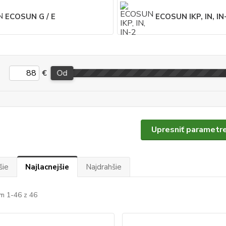
ECOSUN G / E
ECOSUN IKP, IN, IN
€
Od
Upresniť parametr
šie
Najlacnejšie
Najdrahšie
m 1-46 z 46