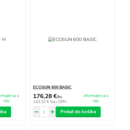
ECOSUN 600 BASIC
176,28 €
ormujte sa u
informujte sa u
/
ks
nás
nás
143,32 €
bez DPH
íka
Pridať do košíka