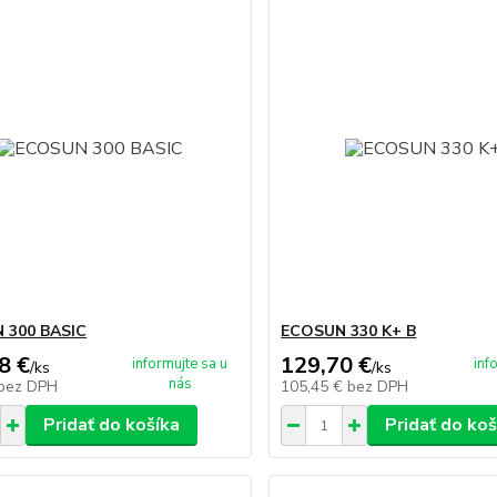
 300 BASIC
ECOSUN 330 K+ B
8 €
129,70 €
informujte sa u
inf
/
ks
/
ks
nás
bez DPH
105,45 €
bez DPH
Pridať do košíka
Pridať do koš