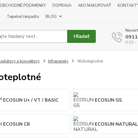
OBCHODNÉ PODMIENKY
DOPRAVA
AKO NAKUPOVAŤ
KONTAKT
y
Tepelné čerpadlo
BLOG
Neviet
Hľadať
0911
8:00 -
adiátory a konvektory
Infrapanely
Nízkoteplotné
oteplotné
ECOSUN U+ / VT / BASIC
ECOSUN GS
ECOSUN CR
ECOSUN NATURA