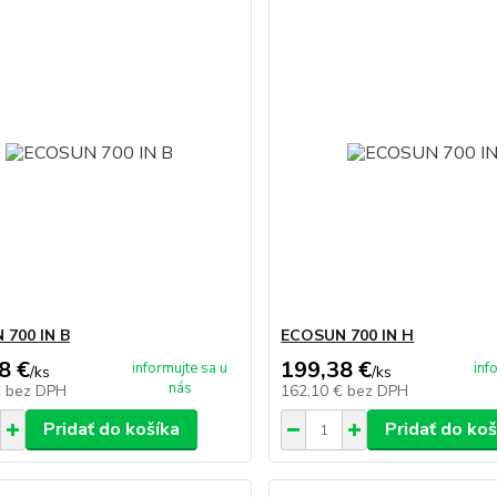
 700 IN B
ECOSUN 700 IN H
8 €
199,38 €
informujte sa u
inf
/
ks
/
ks
nás
€
bez DPH
162,10 €
bez DPH
Pridať do košíka
Pridať do koš