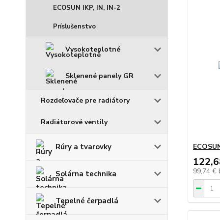
ECOSUN IKP, IN, IN-2
Príslušenstvo
Vysokoteplotné
Sklenené panely GR
Rozdeľovače pre radiátory
Radiátorové ventily
Rúry a tvarovky
ECOSUN
122,6
99,74 €
Solárna technika
Tepelné čerpadlá