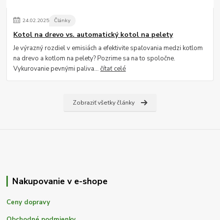
24
.
02
.
2025
Články
Kotol na drevo vs. automatický kotol na pelety
Je výrazný rozdiel v emisiách a efektivite spaľovania medzi kotlom
na drevo a kotlom na pelety? Pozrime sa na to spoločne.
Vykurovanie pevnými paliva...
čítať celé
Zobraziť všetky články
Nakupovanie v e-shope
Ceny dopravy
Obchodné podmienky