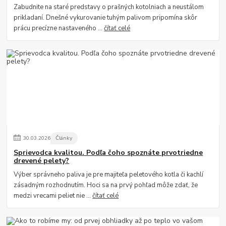
Zabudnite na staré predstavy o prašných kotolniach a neustálom
prikladaní. Dnešné vykurovanie tuhým palivom pripomína skôr
prácu precízne nastaveného ...
čítať celé
30
.
03
.
2026
Články
Sprievodca kvalitou. Podľa čoho spoznáte prvotriedne
drevené pelety?
Výber správneho paliva je pre majiteľa peletového kotla či kachlí
zásadným rozhodnutím. Hoci sa na prvý pohľad môže zdať, že
medzi vrecami peliet nie ...
čítať celé