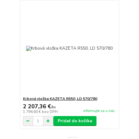
Krbová vložka KAZETA R550, LD 570/780
2 207,36 €
/
ks
informujte sa u nás
1 794,60 €
bez DPH
Pridať do košíka