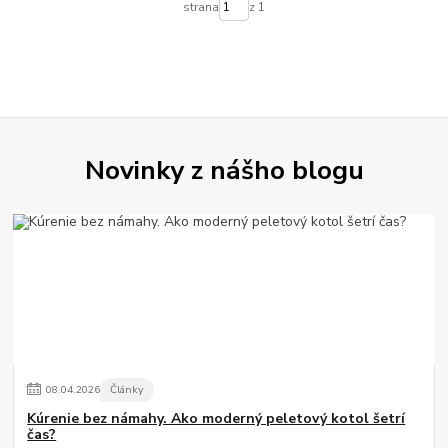
strana
z 1
Novinky z nášho blogu
08
.
04
.
2026
Články
Kúrenie bez námahy. Ako moderný peletový kotol šetrí
čas?