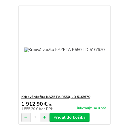
Krbová vložka KAZETA R550, LD 510/670
1 912,90 €
/
ks
informujte sa u nás
1 555,20 €
bez DPH
Pridať do košíka