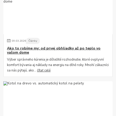
09
.
03
.
2026
Články
Ako to robíme my: od prvej obhliadky až po teplo vo
vašom dome
Výber správneho kúrenia je dôležité rozhodnutie, ktoré ovplyvní
komfort bývania aj náklady na energiu na dlhé roky. Mnohí zákazníci
sa nás pýtajú, ako...
čítať celé