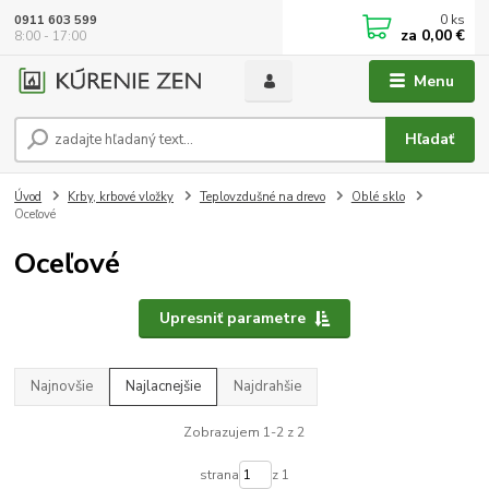
0
ks
0911 603 599
za
0,00 €
8:00 - 17:00
Menu
Hľadať
Úvod
Krby, krbové vložky
Teplovzdušné na drevo
Oblé sklo
Oceľové
Oceľové
Upresniť parametre
Najnovšie
Najlacnejšie
Najdrahšie
Zobrazujem 1-2 z 2
strana
z 1