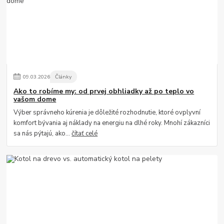
09
.
03
.
2026
Články
Ako to robíme my: od prvej obhliadky až po teplo vo
vašom dome
Výber správneho kúrenia je dôležité rozhodnutie, ktoré ovplyvní
komfort bývania aj náklady na energiu na dlhé roky. Mnohí zákazníci
sa nás pýtajú, ako...
čítať celé