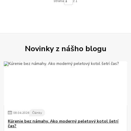
strana
z 1
Novinky z nášho blogu
08
.
04
.
2026
Články
Kúrenie bez námahy. Ako moderný peletový kotol šetrí
čas?