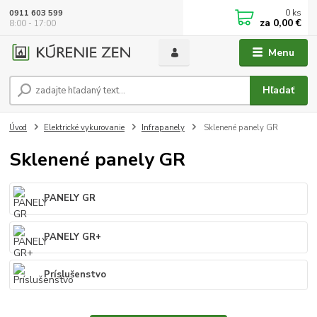
0
ks
0911 603 599
za
0,00 €
8:00 - 17:00
Menu
Hľadať
Úvod
Elektrické vykurovanie
Infrapanely
Sklenené panely GR
Sklenené panely GR
PANELY GR
PANELY GR+
Príslušenstvo