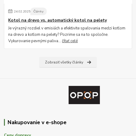
24
.
02
.
2025
Články
Kotol na drevo vs. automatický kotol na pelety
Je výrazný rozdiel v emisiách a efektivite spaľovania medzi kotlom
na drevo a kotlom na pelety? Pozrime sa na to spoločne.
Vykurovanie pevnými paliva...
čítať celé
Zobraziť všetky články
Nakupovanie v e-shope
Ceny dopravy