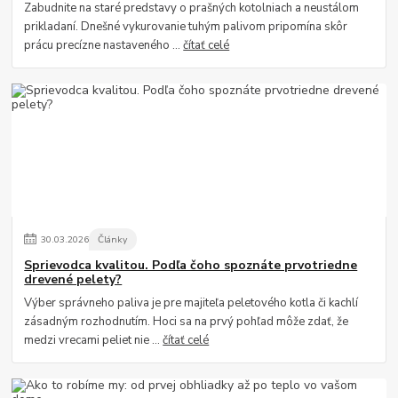
Zabudnite na staré predstavy o prašných kotolniach a neustálom
prikladaní. Dnešné vykurovanie tuhým palivom pripomína skôr
prácu precízne nastaveného ...
čítať celé
30
.
03
.
2026
Články
Sprievodca kvalitou. Podľa čoho spoznáte prvotriedne
drevené pelety?
Výber správneho paliva je pre majiteľa peletového kotla či kachlí
zásadným rozhodnutím. Hoci sa na prvý pohľad môže zdať, že
medzi vrecami peliet nie ...
čítať celé