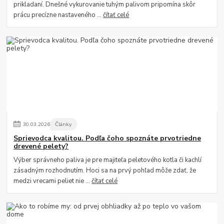
prikladaní. Dnešné vykurovanie tuhým palivom pripomína skôr
prácu precízne nastaveného ...
čítať celé
30
.
03
.
2026
Články
Sprievodca kvalitou. Podľa čoho spoznáte prvotriedne
drevené pelety?
Výber správneho paliva je pre majiteľa peletového kotla či kachlí
zásadným rozhodnutím. Hoci sa na prvý pohľad môže zdať, že
medzi vrecami peliet nie ...
čítať celé