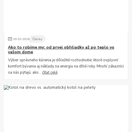
09
.
03
.
2026
Články
Ako to robíme my: od prvej obhliadky až po teplo vo
vašom dome
Výber správneho kúrenia je dôležité rozhodnutie, ktoré ovplyvní
komfort bývania aj náklady na energiu na dlhé roky. Mnohí zákazníci
sa nás pýtajú, ako...
čítať celé