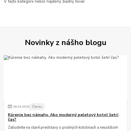
V tejto kategórii nebol nájdený žiadny tovar.
Novinky z nášho blogu
08
.
04
.
2026
Články
Kúrenie bez námahy. Ako moderný peletový kotol šetrí
čas?
Zabudnite na staré predstavy o prašných kotolniach a neustálom