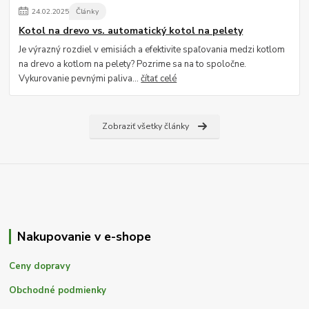
24
.
02
.
2025
Články
Kotol na drevo vs. automatický kotol na pelety
Je výrazný rozdiel v emisiách a efektivite spaľovania medzi kotlom
na drevo a kotlom na pelety? Pozrime sa na to spoločne.
Vykurovanie pevnými paliva...
čítať celé
Zobraziť všetky články
Nakupovanie v e-shope
Ceny dopravy
Obchodné podmienky