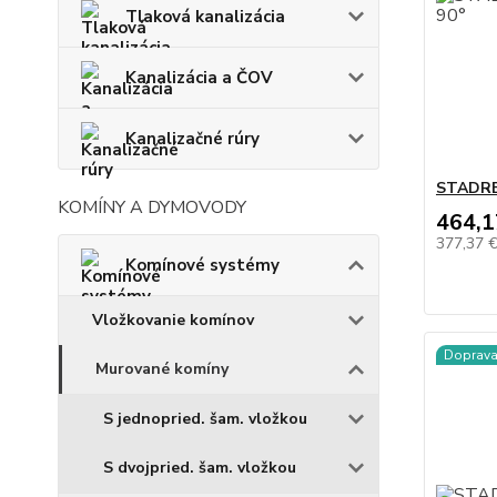
Tlaková kanalizácia
Kanalizácia a ČOV
Kanalizačné rúry
STADREK
KOMÍNY A DYMOVODY
464,1
377,37 
Komínové systémy
Vložkovanie komínov
Doprav
Murované komíny
S jednopried. šam. vložkou
S dvojpried. šam. vložkou