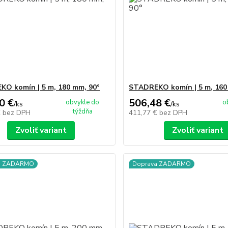
O komín | 5 m, 180 mm, 90°
STADREKO komín | 5 m, 160
0 €
506,48 €
obvykle do
o
/
ks
/
ks
týždňa
€
bez DPH
411,77 €
bez DPH
Zvoliť variant
Zvoliť variant
a ZADARMO
Doprava ZADARMO