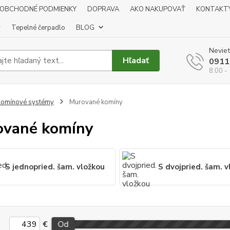
OBCHODNÉ PODMIENKY
DOPRAVA
AKO NAKUPOVAŤ
KONTAKT
y
Tepelné čerpadlo
BLOG
Neviet
Hľadať
0911
8:00 -
omínové systémy
Murované komíny
ované komíny
S jednopried. šam. vložkou
S dvojpried. šam. v
€
Od