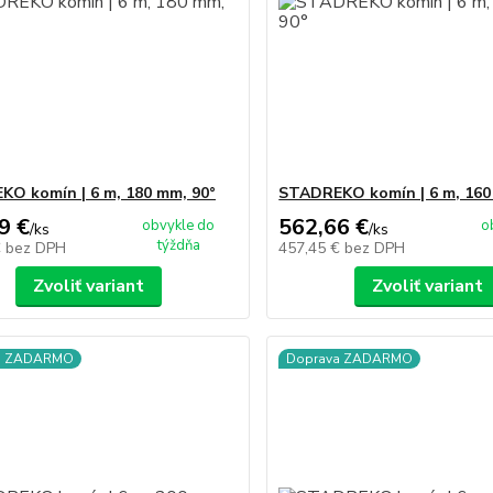
O komín | 6 m, 180 mm, 90°
STADREKO komín | 6 m, 160
9 €
562,66 €
obvykle do
o
/
ks
/
ks
týždňa
€
bez DPH
457,45 €
bez DPH
Zvoliť variant
Zvoliť variant
a ZADARMO
Doprava ZADARMO