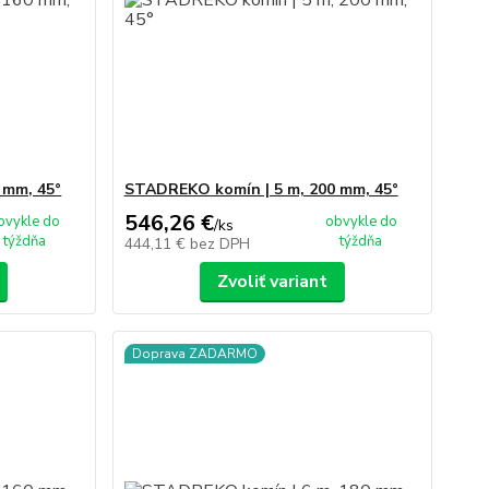
 mm, 45°
STADREKO komín | 5 m, 200 mm, 45°
546,26 €
bvykle do
obvykle do
/
ks
týždňa
týždňa
444,11 €
bez DPH
Zvoliť variant
Doprava ZADARMO