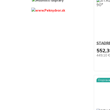
STADREK
552,3
449,10 
Doprav