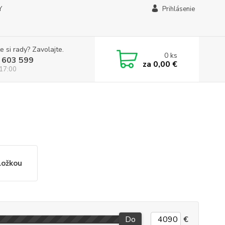
Y
Prihlásenie
e si rady? Zavolajte.
0
ks
 603 599
za
0,00 €
 17:00
ložkou
Do
€