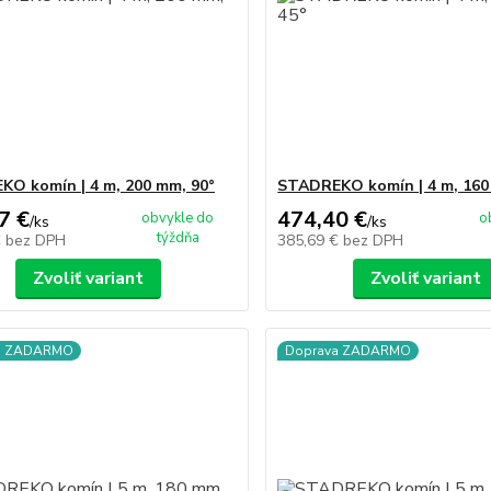
O komín | 4 m, 200 mm, 90°
STADREKO komín | 4 m, 160
7 €
474,40 €
obvykle do
o
/
ks
/
ks
týždňa
€
bez DPH
385,69 €
bez DPH
Zvoliť variant
Zvoliť variant
a ZADARMO
Doprava ZADARMO