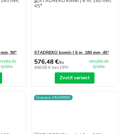
 mm, 90°
STADREKO komín | 6 m, 180 mm, 45°
576,48 €
bvykle do
obvykle do
/
ks
týždňa
týždňa
468,68 €
bez DPH
Zvoliť variant
Doprava ZADARMO