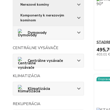
Nerezové komíny
Komponenty k nerezovým
komínom
Dymovody
STADREK
CENTRÁLNE VYSÁVAČE
495,7
403,01 
Centrálne vysávače
KLIMATIZÁCIA
Doprav
Klimatizácia
REKUPERÁCIA