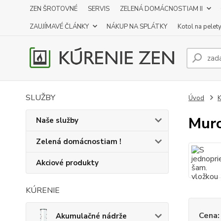
ZEN ŠROTOVNÉ
SERVIS
ZELENÁ DOMÁCNOSTIAM II
ZAUJÍMAVÉ ČLÁNKY
NÁKUP NA SPLÁTKY
Kotol na pelet
SLUŽBY
Úvod
K
Mur
Naše služby
Zelená domácnostiam !
Akciové produkty
KÚRENIE
Cena:
Akumulačné nádrže