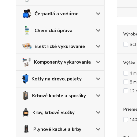
Čerpadlá a vodárne
Chemická úprava
Výrob
SCH
Elektrické vykurovanie
Komponenty vykurovania
Výška
4 m
Kotly na drevo, pelety
8 m
12 
Krbové kachle a sporáky
Priem
Krby, krbové vložky
14
Plynové kachle a krby