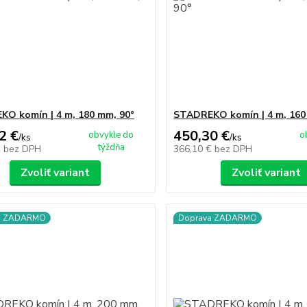
O komín | 4 m, 180 mm, 90°
STADREKO komín | 4 m, 160
2 €
450,30 €
obvykle do
o
/
ks
/
ks
týždňa
€
bez DPH
366,10 €
bez DPH
Zvoliť variant
Zvoliť variant
a ZADARMO
Doprava ZADARMO