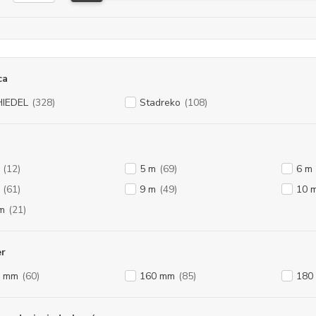
ca
IEDEL
(328)
Stadreko
(108)
(12)
5 m
(69)
6 m
(61)
9 m
(49)
10 
m
(21)
er
0 mm
(60)
160 mm
(85)
180