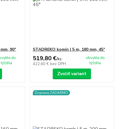
 mm, 90°
STADREKO komín | 5 m, 180 mm, 45°
519,80 €
bvykle do
obvykle do
/
ks
týždňa
týždňa
422,60 €
bez DPH
Zvoliť variant
Doprava ZADARMO