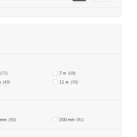
(71)
7 m
(69)
m
(48)
11 m
(36)
 mm
(90)
200 mm
(91)