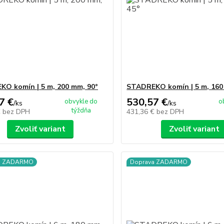
O komín | 5 m, 200 mm, 90°
STADREKO komín | 5 m, 160
7 €
530,57 €
obvykle do
o
/
ks
/
ks
týždňa
€
bez DPH
431,36 €
bez DPH
Zvoliť variant
Zvoliť variant
a ZADARMO
Doprava ZADARMO