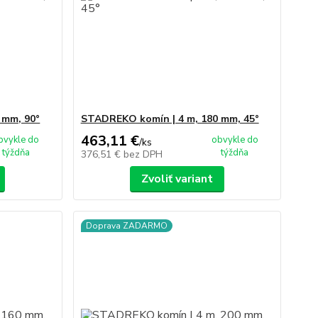
 mm, 90°
STADREKO komín | 4 m, 180 mm, 45°
463,11 €
bvykle do
obvykle do
/
ks
týždňa
týždňa
376,51 €
bez DPH
Zvoliť variant
Doprava ZADARMO