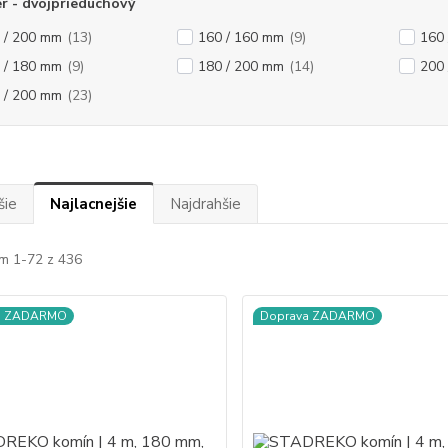
r - dvojprieduchový
 / 200 mm
(13)
160 / 160 mm
(9)
160
 / 180 mm
(9)
180 / 200 mm
(14)
200
 / 200 mm
(23)
šie
Najlacnejšie
Najdrahšie
m 1-72 z 436
a ZADARMO
Doprava ZADARMO