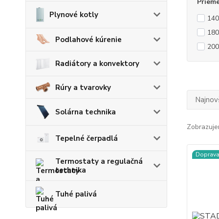
Prieme
Plynové kotly
140
180
Podlahové kúrenie
200
Radiátory a konvektory
Rúry a tvarovky
Najnov
Solárna technika
Zobrazuje
Tepelné čerpadlá
Doprav
Termostaty a regulačná
technika
Tuhé palivá