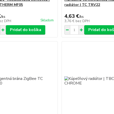
THERM MF05
radiátor | TC TRV22
€
4,63 €
/
ks
/
ks
Skladom
ez DPH
3,76 €
bez DPH
Pridať do košíka
Pridať do koš