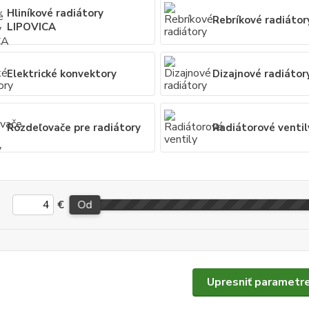
Hliníkové radiátory
Rebríkové radiátor
LIPOVICA
Elektrické konvektory
Dizajnové radiátor
Rozdeľovače pre radiátory
Radiátorové ventil
€
Od
Upresniť parametr