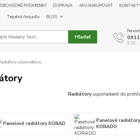
OBCHODNÉ PODMIENKY
DOPRAVA
AKO NAKUPOVAŤ
KONTAKT
y
Tepelné čerpadlo
BLOG
Neviet
Hľadať
0911
8:00 -
adiátory a konvektory
átory
Radiátory
usporiadané do prehľa
Panelové radiátor
Panelové radiátory KORAD
KORADO