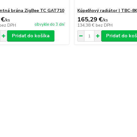
entná brána ZigBee TC GAT710
Kúpeľňový radiátor | TBC-
 €
165,29 €
/
ks
/
ks
obvykle do 3 dní
bez DPH
134,38 €
bez DPH
Pridať do košíka
Pridať do koš