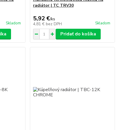
radiátor | TC TRV30
5,92 €
/
ks
Skladom
Skladom
4,81 €
bez DPH
íka
Pridať do košíka