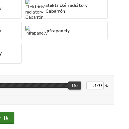
Elektrické radiátory
y
Gabarrón
y
Infrapanely
y
Do
€
e