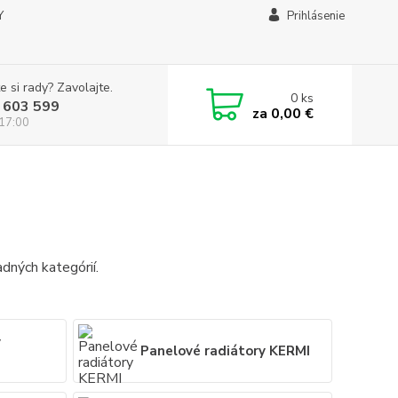
Y
Prihlásenie
e si rady? Zavolajte.
0
ks
 603 599
za
0,00 €
 17:00
dných kategórií.
y
Panelové radiátory KERMI