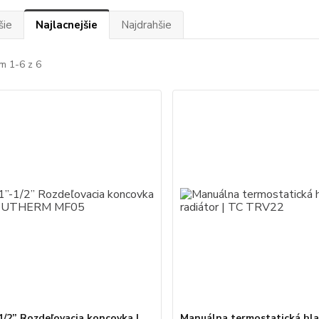
šie
Najlacnejšie
Najdrahšie
m 1-6 z 6
-1/2” Rozdeľovacia koncovka |
Manuálna termostatická hla