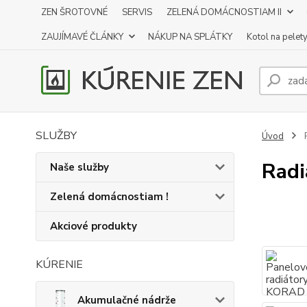
ZEN ŠROTOVNÉ
SERVIS
ZELENÁ DOMÁCNOSTIAM II
ZAUJÍMAVÉ ČLÁNKY
NÁKUP NA SPLÁTKY
Kotol na pelet
SLUŽBY
Úvod
R
Radi
Naše služby
Zelená domácnostiam !
Akciové produkty
KÚRENIE
Akumulačné nádrže