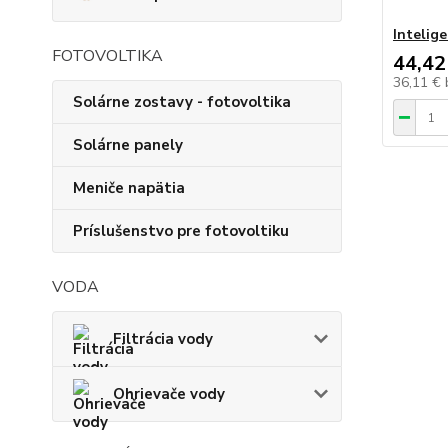
Intelig
FOTOVOLTIKA
44,42
36,11 €
Solárne zostavy - fotovoltika
Solárne panely
Meniče napätia
Príslušenstvo pre fotovoltiku
VODA
Filtrácia vody
Ohrievače vody