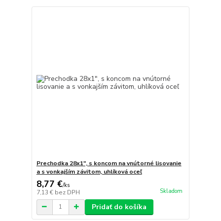
Prechodka 28x1", s koncom na vnútorné lisovanie
a s vonkajším závitom, uhlíková oceľ
8,77 €
/
ks
Skladom
7,13 €
bez DPH
Pridať do košíka