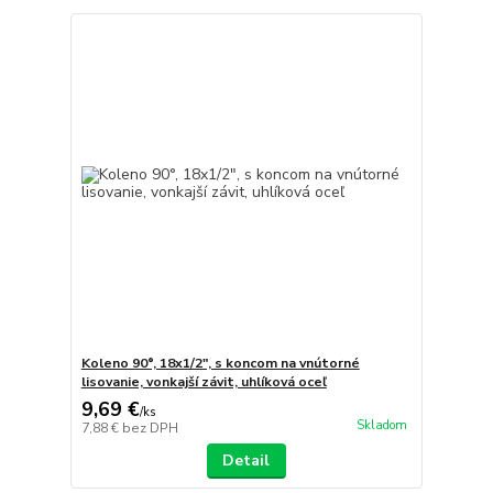
Koleno 90°, 18x1/2", s koncom na vnútorné
lisovanie, vonkajší závit, uhlíková oceľ
9,69 €
/
ks
Skladom
7,88 €
bez DPH
Detail