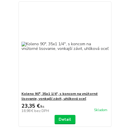
Koleno 90°, 35x1 1/4", s koncom na vnútorné
lisovanie, vonkajší závit, uhlíková oceľ
23,35 €
/
ks
Skladom
18,98 €
bez DPH
Detail