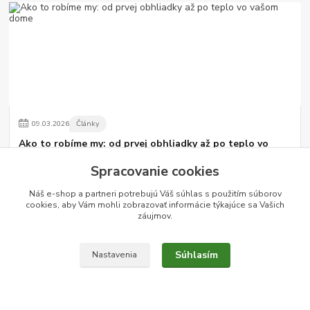
09
.
03
.
2026
Články
Ako to robíme my: od prvej obhliadky až po teplo vo
vašom dome
Spracovanie cookies
Výber správneho kúrenia je dôležité rozhodnutie, ktoré ovplyvní
komfort bývania aj náklady na energiu na dlhé roky. Mnohí zákazníci
Náš e-shop a partneri potrebujú Váš
súhlas
s použitím súborov
sa nás pýtajú, ako...
čítať celé
cookies, aby Vám mohli zobrazovať informácie týkajúce sa Vašich
záujmov.
Súhlasím
Nastavenia