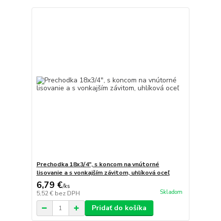
Prechodka 18x3/4", s koncom na vnútorné
lisovanie a s vonkajším závitom, uhlíková oceľ
6,79 €
/
ks
Skladom
5,52 €
bez DPH
Pridať do košíka