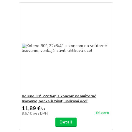
Koleno 90°, 22x3/4", s koncom na vnútorné
lisovanie, vonkajší závit, uhlíková oceľ
11,89 €
/
ks
Skladom
9,67 €
bez DPH
Detail