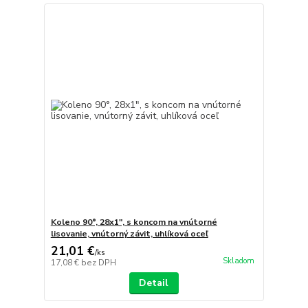
Koleno 90°, 28x1", s koncom na vnútorné
lisovanie, vnútorný závit, uhlíková oceľ
21,01 €
/
ks
Skladom
17,08 €
bez DPH
Detail