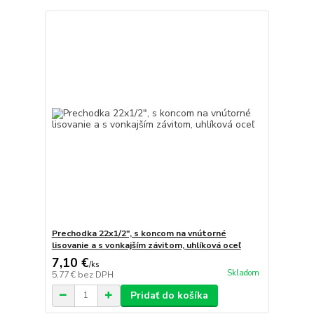
Prechodka 22x1/2", s koncom na vnútorné
lisovanie a s vonkajším závitom, uhlíková oceľ
7,10 €
/
ks
Skladom
5,77 €
bez DPH
Pridať do košíka