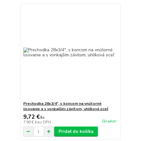
Prechodka 28x3/4", s koncom na vnútorné
lisovanie a s vonkajším závitom, uhlíková oceľ
9,72 €
/
ks
Skladom
7,90 €
bez DPH
Pridať do košíka