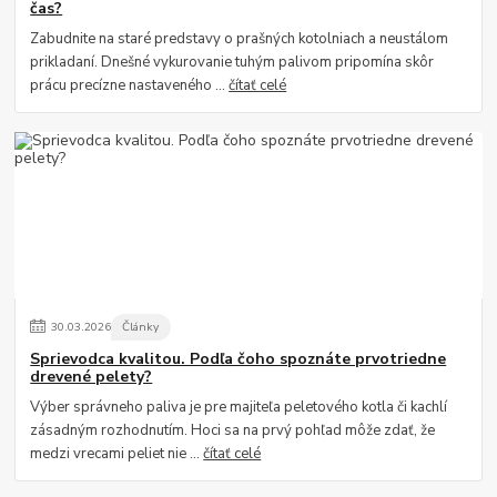
čas?
Zabudnite na staré predstavy o prašných kotolniach a neustálom
prikladaní. Dnešné vykurovanie tuhým palivom pripomína skôr
prácu precízne nastaveného ...
čítať celé
30
.
03
.
2026
Články
Sprievodca kvalitou. Podľa čoho spoznáte prvotriedne
drevené pelety?
Výber správneho paliva je pre majiteľa peletového kotla či kachlí
zásadným rozhodnutím. Hoci sa na prvý pohľad môže zdať, že
medzi vrecami peliet nie ...
čítať celé