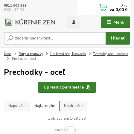
0
ks
0911 603 599
za
0,00 €
8:00 - 17:00
Menu
Hľadať
Úvod
Rúry a tvarovky
Uhlíková oceľ, lisovacia
Tvarovky, oceľ lisovacia
Prechodky - oceľ
Prechodky - oceľ
Upresniť parametre
Najnovšie
Najlacnejšie
Najdrahšie
Zobrazujem 1-28 z 28
strana
z 1