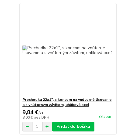
Prechodka 22x1", s koncom na vnútorné lisovanie
a s vnútorným závitom, uhlíková oceľ
9,84 €
/
ks
Skladom
8,00 €
bez DPH
Pridať do košíka