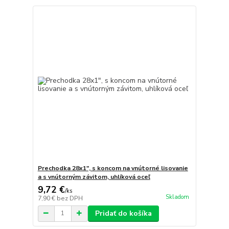
Prechodka 28x1", s koncom na vnútorné lisovanie
a s vnútorným závitom, uhlíková oceľ
9,72 €
/
ks
Skladom
7,90 €
bez DPH
Pridať do košíka