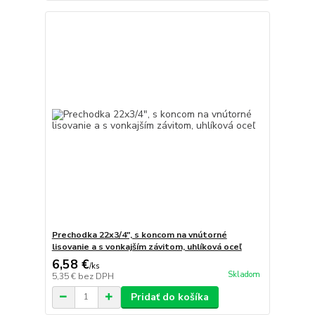
Prechodka 22x3/4", s koncom na vnútorné
lisovanie a s vonkajším závitom, uhlíková oceľ
6,58 €
/
ks
Skladom
5,35 €
bez DPH
Pridať do košíka