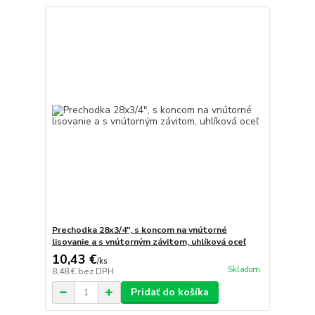
Prechodka 28x3/4", s koncom na vnútorné
lisovanie a s vnútorným závitom, uhlíková oceľ
10,43 €
/
ks
Skladom
8,48 €
bez DPH
Pridať do košíka