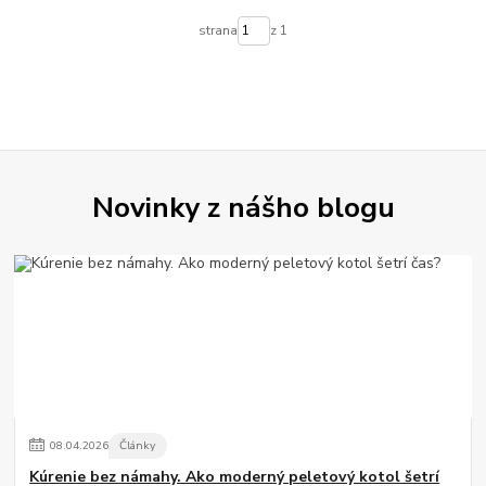
strana
z 1
Novinky z nášho blogu
08
.
04
.
2026
Články
Kúrenie bez námahy. Ako moderný peletový kotol šetrí