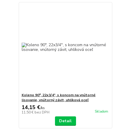
Koleno 90°, 22x3/4", s koncom na vnútorné
lisovanie, vnútorný závit, uhlíková oceľ
14,15 €
/
ks
Skladom
11,50 €
bez DPH
Detail