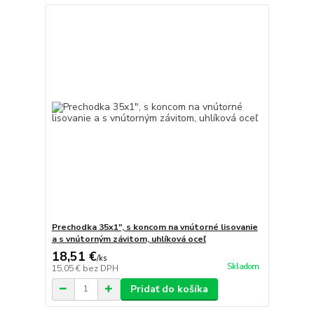
Prechodka 35x1", s koncom na vnútorné lisovanie
a s vnútorným závitom, uhlíková oceľ
18,51 €
/
ks
Skladom
15,05 €
bez DPH
Pridať do košíka