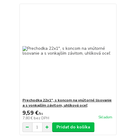
Prechodka 22x1", s koncom na vnútorné lisovanie
a s vonkajším závitom, uhlíková oceľ
9,59 €
/
ks
Skladom
7,80 €
bez DPH
Pridať do košíka