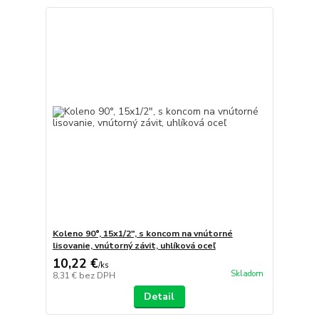
Koleno 90°, 15x1/2", s koncom na vnútorné
lisovanie, vnútorný závit, uhlíková oceľ
10,22 €
/
ks
Skladom
8,31 €
bez DPH
Detail