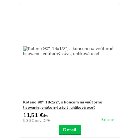
Koleno 90°, 18x1/2", s koncom na vnútorné
lisovanie, vnútorný závit, uhlíková oceľ
11,51 €
/
ks
Skladom
9,36 €
bez DPH
Detail