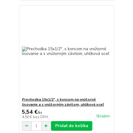
Prechodka 15x1/2", s koncom na vnútorné
lisovanie a s vnútorným závitom, uhlíková oceľ
5,54 €
/
ks
Skladom
4,50 €
bez DPH
Pridať do košíka