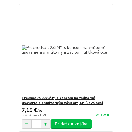
Prechodka 22x3/4", s koncom na vnútorné
lisovanie a s vnútorným závitom, uhlíková oceľ
7,15 €
/
ks
Skladom
5,81 €
bez DPH
Pridať do košíka