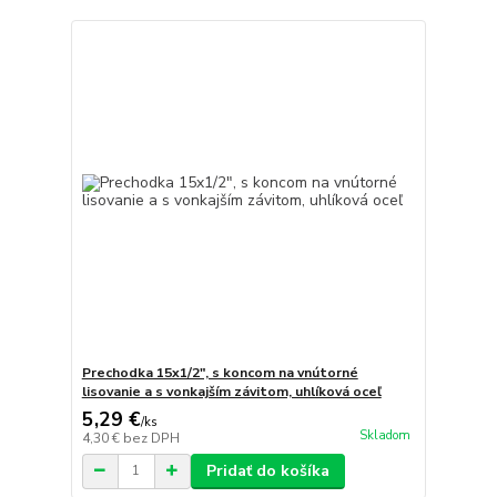
Prechodka 15x1/2", s koncom na vnútorné
lisovanie a s vonkajším závitom, uhlíková oceľ
5,29 €
/
ks
Skladom
4,30 €
bez DPH
Pridať do košíka