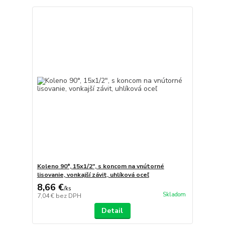
Koleno 90°, 15x1/2", s koncom na vnútorné
lisovanie, vonkajší závit, uhlíková oceľ
8,66 €
/
ks
Skladom
7,04 €
bez DPH
Detail