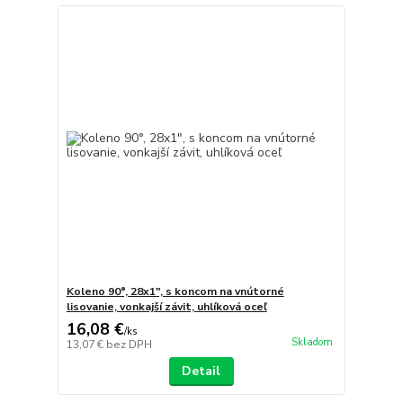
Koleno 90°, 28x1", s koncom na vnútorné
lisovanie, vonkajší závit, uhlíková oceľ
16,08 €
/
ks
Skladom
13,07 €
bez DPH
Detail