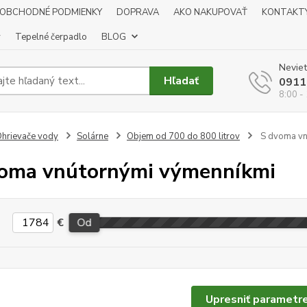
OBCHODNÉ PODMIENKY
DOPRAVA
AKO NAKUPOVAŤ
KONTAKT
y
Tepelné čerpadlo
BLOG
Neviet
Hľadať
0911
8:00 -
hrievače vody
Solárne
Objem od 700 do 800 litrov
S dvoma vn
oma vnútornými výmenníkmi
€
Od
Upresniť parametr