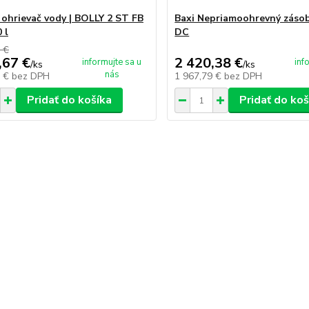
 ohrievač vody | BOLLY 2 ST FB
Baxi Nepriamoohrevný záso
 l
DC
 €
,67 €
2 420,38 €
informujte sa u
inf
/
ks
/
ks
nás
4 €
bez DPH
1 967,79 €
bez DPH
Pridať do košíka
Pridať do koš