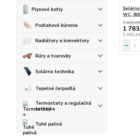
Solárny
Plynové kotly
WC, 800
2 455,09
Podlahové kúrenie
1 783
1 450,1
Radiátory a konvektory
Rúry a tvarovky
Solárna technika
Tepelné čerpadlá
Termostaty a regulačná
technika
Tuhé palivá