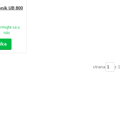
bník UB 800
ormujte sa u
nás
íka
strana
z 1