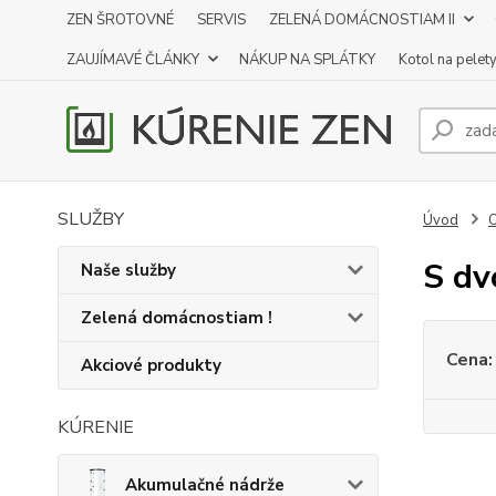
ZEN ŠROTOVNÉ
SERVIS
ZELENÁ DOMÁCNOSTIAM II
ZAUJÍMAVÉ ČLÁNKY
NÁKUP NA SPLÁTKY
Kotol na pelet
SLUŽBY
Úvod
O
S dv
Naše služby
Zelená domácnostiam !
Cena:
Akciové produkty
KÚRENIE
Akumulačné nádrže