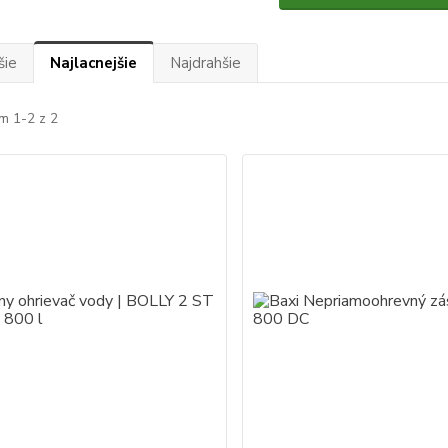
šie
Najlacnejšie
Najdrahšie
m 1-2 z 2