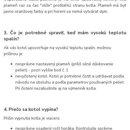
plameň raz za čas "olíže" protiľahlú stranu kotla. Plameň má byť
jasno oranžovej farby a pri horení sa nemá vytvárať dym.
3. Čo je potrebné spraviť, keď mám vysokú teplotu
spalín?
Ak vás kotol upozorňuje na vysokú teplotu spalín, možnou
príčinou je:
nesprávne nastavený plameň (príliš silné dávkovanie
peliet) - pozri vyššie bod č. 1
nevyčistený kotol. Kotol je potrebné čistiť a udržiavať podľa
návodu na obsluhu a podľa parametrov používaných peliet.
Pri čistení nezabudnite aj na výmenník kotla.
4. Prečo sa kotol vypína?
Príčin vypnutia kotla je viacero:
nesprávne osadený rošt horáka. Kontrolujte správne