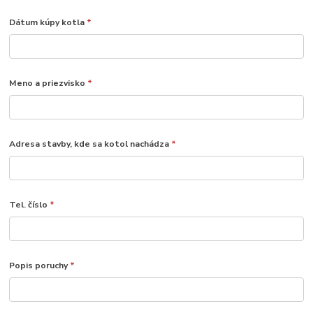
Dátum kúpy kotla
*
Meno a priezvisko
*
Adresa stavby, kde sa kotol nachádza
*
Tel. číslo
*
Popis poruchy
*