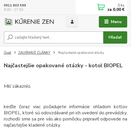
0
ks
0911 603 599
za
0,00 €
8:00 - 17:00
Menu
Hľadať
Úvod
ZAUJÍMAVÉ ČLÁNKY
Najčastejšie opakované otázky
Najčastejšie opakované otázky - kotol BIOPEL
Milí zákazníci,
keďže čoraz viac požadujete informácie ohľadom kotlov
BIOPEL, ktoré sú odovzdávané pri ich uvedení do prevádzky,
rozhodli sme sa pre vás ako pomôcku pripraviť odpovede na
najčastejšie kladené otázky.