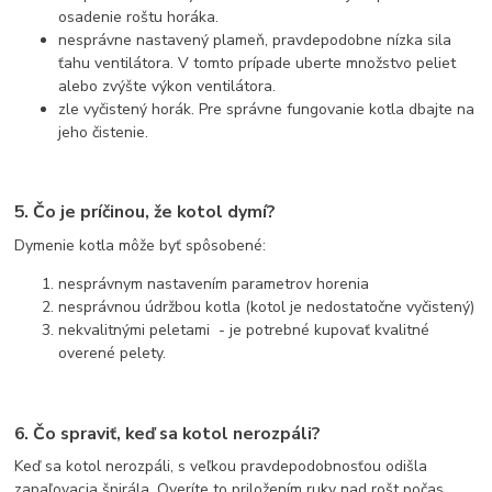
osadenie roštu horáka.
nesprávne nastavený plameň, pravdepodobne nízka sila
ťahu ventilátora. V tomto prípade uberte množstvo peliet
alebo zvýšte výkon ventilátora.
zle vyčistený horák. Pre správne fungovanie kotla dbajte na
jeho čistenie.
5. Čo je príčinou, že kotol dymí?
Dymenie kotla môže byť spôsobené:
nesprávnym nastavením parametrov horenia
nesprávnou údržbou kotla (kotol je nedostatočne vyčistený)
nekvalitnými peletami - je potrebné kupovať kvalitné
overené pelety.
6. Čo spraviť, keď sa kotol nerozpáli?
Keď sa kotol nerozpáli, s veľkou pravdepodobnosťou odišla
zapaľovacia špirála. Overíte to priložením ruky nad rošt počas