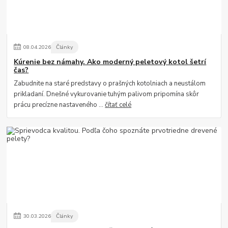
08
.
04
.
2026
Články
Kúrenie bez námahy. Ako moderný peletový kotol šetrí
čas?
Zabudnite na staré predstavy o prašných kotolniach a neustálom
prikladaní. Dnešné vykurovanie tuhým palivom pripomína skôr
prácu precízne nastaveného ...
čítať celé
30
.
03
.
2026
Články