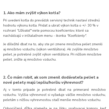
1. Ako mám zvýšiť výkon kotla?
Pri uvedení kotla do prevádzk servisný technik nastaví strednú
hodnotu výkonu kotla. Pridať a ubrať výkon kotla o +/- 30 % v
rozhraní
"Užívateľ"
viete pomocou koeficientov, ktoré sa
nachádzajú v inštalačnom menu - ikonka
"Koeficienty"
.
Je dôležité dbať na to, aby ste pri zmene množstva peliet zmenili
aj množstvo vzduchu (výkon ventilátora). Ak zvýšite množstvo
peliet, je potrebné zvýšiť výkon ventilátora. Pri nižšom množstve
peliet, znížte aj množstvo vzduchu.
2. Čo mám robiť, ak som zmenil dodávateľa peliet a
nové pelety majú lepšiu/horšiu výhrevnosť?
Aj v tomto prípade je potrebné dbať na primerané množstvo
vzduchu. Vyššia výhrevnosť si vyžaduje väčšie množstvo vzduchu,
peletám s nižšou vyhrevnosťou stačí menšie množstvo vzduchu.
Odporúčaná dĺžka plameňa je na šírku spaľovacej komory, keď