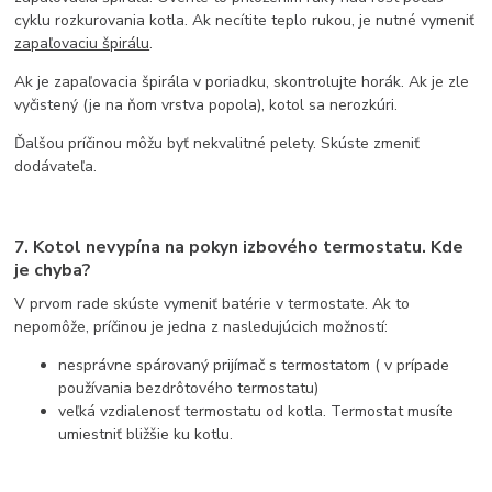
cyklu rozkurovania kotla. Ak necítite teplo rukou, je nutné vymeniť
zapaľovaciu špirálu
.
Ak je zapaľovacia špirála v poriadku, skontrolujte horák. Ak je zle
vyčistený (je na ňom vrstva popola), kotol sa nerozkúri.
Ďalšou príčinou môžu byť nekvalitné pelety. Skúste zmeniť
dodávateľa.
7. Kotol nevypína na pokyn izbového termostatu. Kde
je chyba?
V prvom rade skúste vymeniť batérie v termostate. Ak to
nepomôže, príčinou je jedna z nasledujúcich možností:
nesprávne spárovaný prijímač s termostatom ( v prípade
používania bezdrôtového termostatu)
veľká vzdialenosť termostatu od kotla. Termostat musíte
umiestniť bližšie ku kotlu.