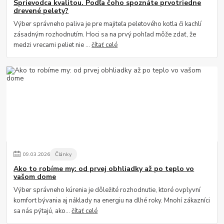
Sprievodca kvalitou. Podľa čoho spoznáte prvotriedne
drevené pelety?
Výber správneho paliva je pre majiteľa peletového kotla či kachlí
zásadným rozhodnutím. Hoci sa na prvý pohľad môže zdať, že
medzi vrecami peliet nie ...
čítať celé
09
.
03
.
2026
Články
Ako to robíme my: od prvej obhliadky až po teplo vo
vašom dome
Výber správneho kúrenia je dôležité rozhodnutie, ktoré ovplyvní
komfort bývania aj náklady na energiu na dlhé roky. Mnohí zákazníci
sa nás pýtajú, ako...
čítať celé