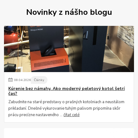
Novinky z nášho blogu
08
.
04
.
2026
Články
Kúrenie bez námahy. Ako moderný peletový kotol šetrí
čas?
Zabudnite na staré predstavy o prašných kotolniach a neustálom
prikladaní. Dnešné vykurovanie tuhým palivom pripomína skôr
prácu precízne nastaveného ...
čítať celé