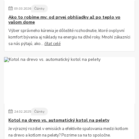
09
.
03
.
2026
Články
Ako to robíme my: od prvej obhliadky až po teplo vo
vašom dome
Výber správneho kúrenia je dôležité rozhodnutie, ktoré ovplyvní
komfort bývania aj náklady na energiu na dlhé roky. Mnohí zákazníci
sa nás pýtajú, ako...
čítať celé
24
.
02
.
2025
Články
Kotol na drevo vs. automatický kotol na pelety
Je výrazný rozdiel v emisiách a efektivite spaľovania medzi kotlom
na drevo a kotlom na pelety? Pozrime sa na to spoločne.