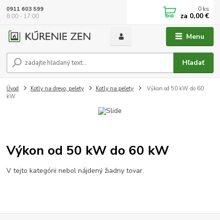
0
ks
0911 603 599
za
0,00 €
8:00 - 17:00
Menu
Hľadať
Úvod
Kotly na drevo, pelety
Kotly na pelety
Výkon od 50 kW do 60
kW
Výkon od 50 kW do 60 kW
V tejto kategórii nebol nájdený žiadny tovar.