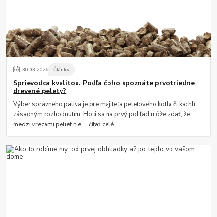
30
.
03
.
2026
Články
Sprievodca kvalitou. Podľa čoho spoznáte prvotriedne
drevené pelety?
Výber správneho paliva je pre majiteľa peletového kotla či kachlí
zásadným rozhodnutím. Hoci sa na prvý pohľad môže zdať, že
medzi vrecami peliet nie ...
čítať celé