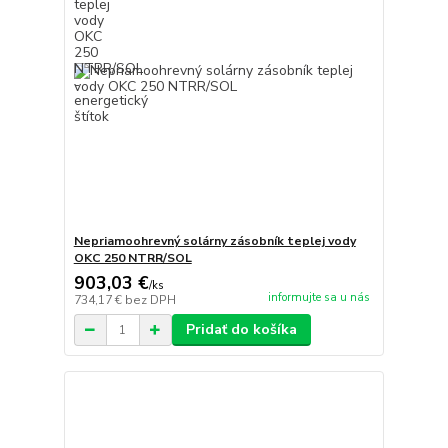
Nepriamoohrevný solárny zásobník teplej vody
OKC 250 NTRR/SOL
903,03 €
/
ks
informujte sa u nás
734,17 €
bez DPH
Pridať do košíka