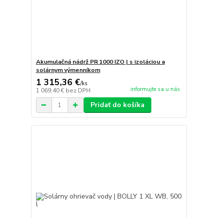
Akumulačná nádrž PR 1000 IZO | s izoláciou a
solárnym výmenníkom
1 315,36 €
/
ks
informujte sa u nás
1 069,40 €
bez DPH
Pridať do košíka