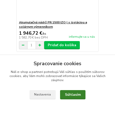
Akumulačná nádrž PR 1500 IZO | s izoláciou a
solárnym výmenníkom
1 946,72 €
/
ks
informujte sa u nás
1 582,70 €
bez DPH
Pridať do košíka
Spracovanie cookies
Náš e-shop a partneri potrebujú Váš
súhlas
s použitím súborov
cookies, aby Vám mohli zobrazovať informácie týkajúce sa Vašich
záujmov.
Súhlasím
Nastavenia