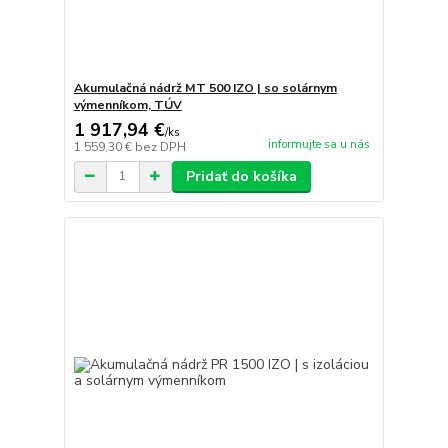
Akumulačná nádrž MT 500 IZO | so solárnym
výmenníkom, TÚV
1 917,94 €
/
ks
informujte sa u nás
1 559,30 €
bez DPH
Pridať do košíka