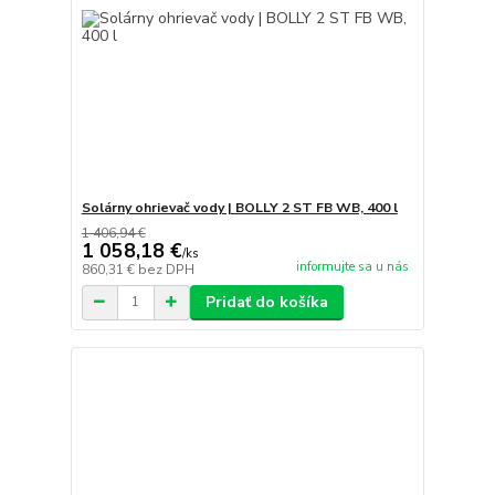
Solárny ohrievač vody | BOLLY 2 ST FB WB, 400 l
1 406,94 €
1 058,18 €
/
ks
informujte sa u nás
860,31 €
bez DPH
Pridať do košíka