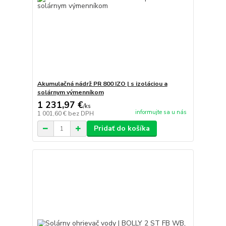
Akumulačná nádrž PR 800 IZO | s izoláciou a
solárnym výmenníkom
1 231,97 €
/
ks
informujte sa u nás
1 001,60 €
bez DPH
Pridať do košíka