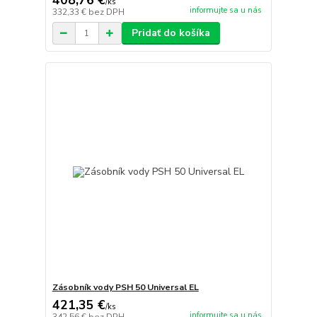
408,76 €
/
ks
informujte sa u nás
332,33 €
bez DPH
Pridať do košíka
Zásobník vody PSH 50 Universal EL
421,35 €
/
ks
informujte sa u nás
342,56 €
bez DPH