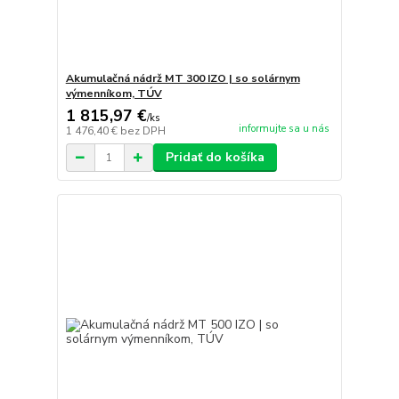
Akumulačná nádrž MT 300 IZO | so solárnym
výmenníkom, TÚV
1 815,97 €
/
ks
informujte sa u nás
1 476,40 €
bez DPH
Pridať do košíka