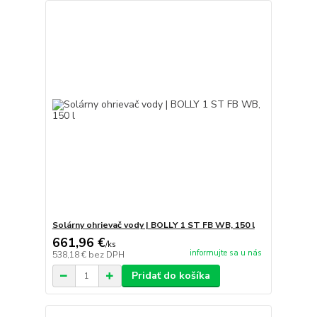
Solárny ohrievač vody | BOLLY 1 ST FB WB, 150 l
661,96 €
/
ks
informujte sa u nás
538,18 €
bez DPH
Pridať do košíka