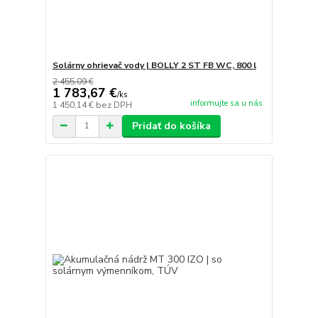
Solárny ohrievač vody | BOLLY 2 ST FB WC, 800 l
2 455,09 €
1 783,67 €
/
ks
informujte sa u nás
1 450,14 €
bez DPH
Pridať do košíka