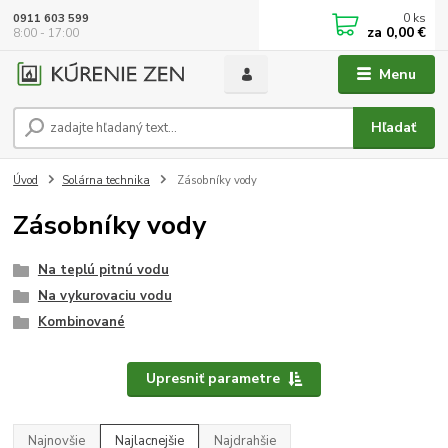
0
ks
0911 603 599
za
0,00 €
8:00 - 17:00
Menu
Hľadať
Úvod
Solárna technika
Zásobníky vody
Zásobníky vody
Na teplú pitnú vodu
Na vykurovaciu vodu
Kombinované
Upresniť parametre
Najnovšie
Najlacnejšie
Najdrahšie