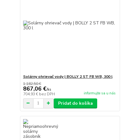
Solárny ohrievač vody | BOLLY 2 ST FB WB, 300 l
1 182,50 €
867,06 €
/
ks
informujte sa u nás
704,93 €
bez DPH
Pridať do košíka