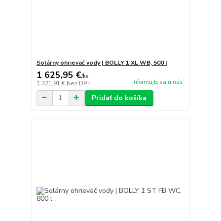
Solárny ohrievač vody | BOLLY 1 XL WB, 500 l
1 625,95 €
/
ks
informujte sa u nás
1 321,91 €
bez DPH
Pridať do košíka