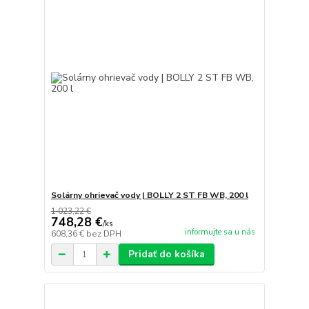
Solárny ohrievač vody | BOLLY 2 ST FB WB, 200 l
1 023,22 €
748,28 €
/
ks
informujte sa u nás
608,36 €
bez DPH
Pridať do košíka