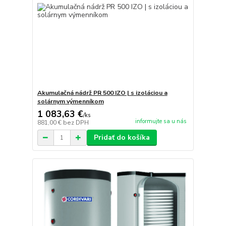
Akumulačná nádrž PR 500 IZO | s izoláciou a
solárnym výmenníkom
1 083,63 €
/
ks
informujte sa u nás
881,00 €
bez DPH
Pridať do košíka