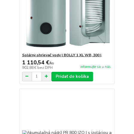
Solárny ohrievač vody | BOLLY 1 XL WB, 300 l
1 110,54 €
/
ks
informujte sa u nás
902,88 €
bez DPH
Pridať do košíka