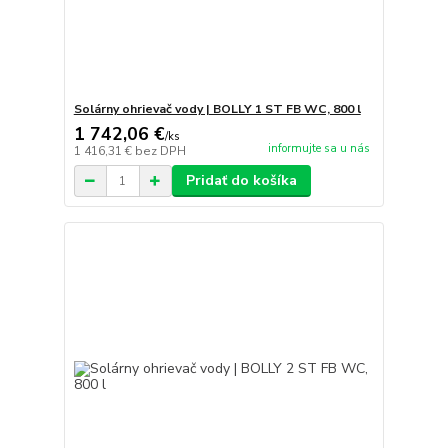
Solárny ohrievač vody | BOLLY 1 ST FB WC, 800 l
1 742,06 €
/
ks
informujte sa u nás
1 416,31 €
bez DPH
Pridať do košíka