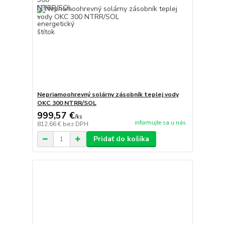
Nepriamoohrevný solárny zásobník teplej vody
OKC 300 NTRR/SOL
999,57 €
/
ks
informujte sa u nás
812,66 €
bez DPH
Pridať do košíka