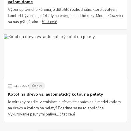
vašom dome
Výber správneho kúrenia je dôležité rozhodnutie, ktoré ovplyvní
komfort bývania aj náklady na energiu na dlhé roky. Mnohí zákazníci
sa nás pýtajú, ako...
čítať celé
24
.
02
.
2025
Články
Kotol na drevo vs. automatický kotol na pelety
Je výrazný rozdiel v emisiách a efektivite spaľovania medzi kotlom
na drevo a kotlom na pelety? Pozrime sa na to spoločne.
Vykurovanie pevnými paliva...
čítať celé