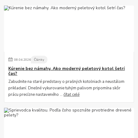
08
.
04
.
2026
Články
Kúrenie bez námahy. Ako moderný peletový kotol šetrí
čas?
Zabudnite na staré predstavy o prašných kotolniach a neustálom
prikladaní. Dnešné vykurovanie tuhým palivom pripomína skôr
prácu precízne nastaveného ...
čítať celé