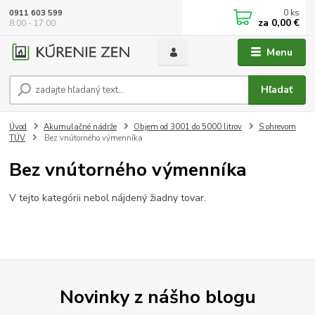
0
ks
0911 603 599
za
0,00 €
8:00 - 17:00
Menu
Hľadať
Úvod
Akumulačné nádrže
Objem od 3001 do 5000 litrov
S ohrevom
TÚV
Bez vnútorného výmenníka
Bez vnútorného výmenníka
V tejto kategórii nebol nájdený žiadny tovar.
Novinky z nášho blogu