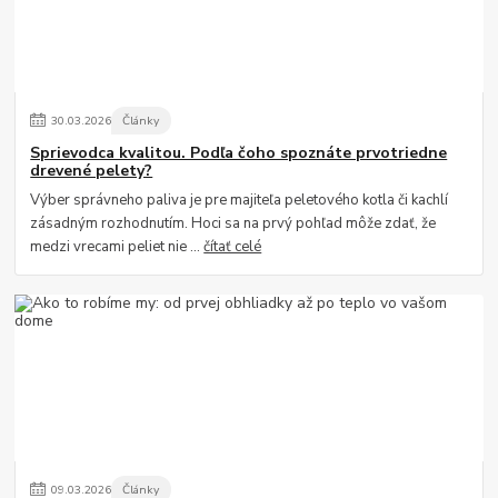
30
.
03
.
2026
Články
Sprievodca kvalitou. Podľa čoho spoznáte prvotriedne
drevené pelety?
Výber správneho paliva je pre majiteľa peletového kotla či kachlí
zásadným rozhodnutím. Hoci sa na prvý pohľad môže zdať, že
medzi vrecami peliet nie ...
čítať celé
09
.
03
.
2026
Články