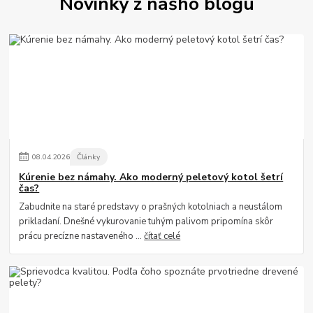
Novinky z nášho blogu
08
.
04
.
2026
Články
Kúrenie bez námahy. Ako moderný peletový kotol šetrí
čas?
Zabudnite na staré predstavy o prašných kotolniach a neustálom
prikladaní. Dnešné vykurovanie tuhým palivom pripomína skôr
prácu precízne nastaveného ...
čítať celé