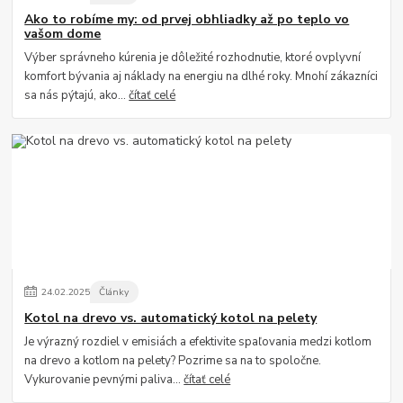
Ako to robíme my: od prvej obhliadky až po teplo vo
vašom dome
Výber správneho kúrenia je dôležité rozhodnutie, ktoré ovplyvní
komfort bývania aj náklady na energiu na dlhé roky. Mnohí zákazníci
sa nás pýtajú, ako...
čítať celé
24
.
02
.
2025
Články
Kotol na drevo vs. automatický kotol na pelety
Je výrazný rozdiel v emisiách a efektivite spaľovania medzi kotlom
na drevo a kotlom na pelety? Pozrime sa na to spoločne.
Vykurovanie pevnými paliva...
čítať celé