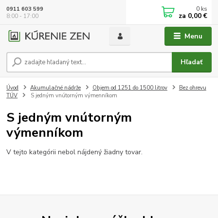
0
ks
0911 603 599
za
0,00 €
8:00 - 17:00
Menu
Hľadať
Úvod
Akumulačné nádrže
Objem od 1251 do 1500 litrov
Bez ohrevu
TÚV
S jedným vnútorným výmenníkom
S jedným vnútorným
výmenníkom
V tejto kategórii nebol nájdený žiadny tovar.