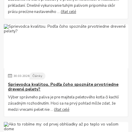
prikladaní. Dnešné vykurovanie tuhým palivom pripomína skôr
prácu precízne nastaveného ...
čítať celé
30
.
03
.
2026
Články
Sprievodca kvalitou. Podľa čoho spoznáte prvotriedne
drevené pelety?
Výber správneho paliva je pre majiteľa peletového kotla či kachlí
zásadným rozhodnutím. Hoci sa na prvý pohľad môže zdať, že
medzi vrecami peliet nie ...
čítať celé