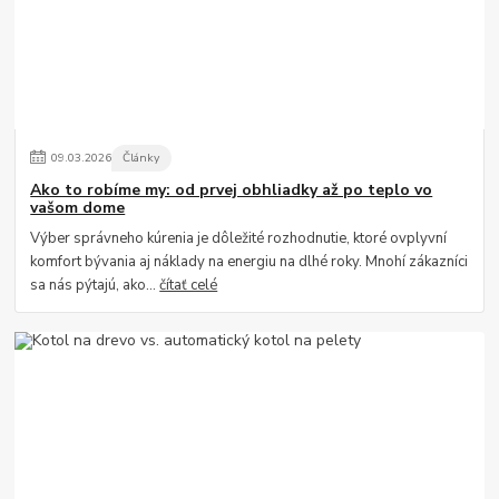
09
.
03
.
2026
Články
Ako to robíme my: od prvej obhliadky až po teplo vo
vašom dome
Výber správneho kúrenia je dôležité rozhodnutie, ktoré ovplyvní
komfort bývania aj náklady na energiu na dlhé roky. Mnohí zákazníci
sa nás pýtajú, ako...
čítať celé