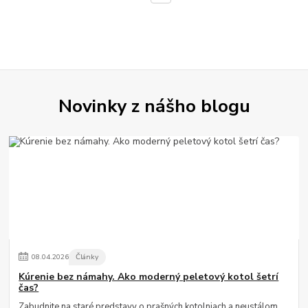
Novinky z nášho blogu
08
.
04
.
2026
Články
Kúrenie bez námahy. Ako moderný peletový kotol šetrí
čas?
Zabudnite na staré predstavy o prašných kotolniach a neustálom