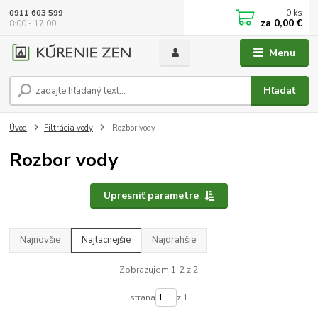
0
ks
0911 603 599
za
0,00 €
8:00 - 17:00
Menu
Hľadať
Úvod
Filtrácia vody
Rozbor vody
Rozbor vody
Upresniť parametre
Najnovšie
Najlacnejšie
Najdrahšie
Zobrazujem 1-2 z 2
strana
z 1