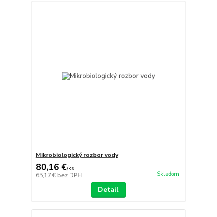
Mikrobiologický rozbor vody
80,16 €
/
ks
Skladom
65,17 €
bez DPH
Detail